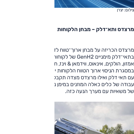
צילום: יצרן
מרצדס ותא־דלק – מבחן הלקוחות
מרצדס הכריזה על מבחן ארוך־טווח לדגמים חשמליים המצוידים
בתאי־דלק מימניים GenH2 של לקוחותיה; אלה כוללים את
אמזון, הולקים, אינאוס, ווידמאן & וינז, חברת הגז איר פרודקטס.
במסגרת הניסוי ארוך הטווח הלקוחות יצברו ניסיון בתפעול רכב
עם תאי דלק ואילו מרצדס מצדה תקבל מידע מכלי ראשון על
עבודה של כלים כאלה המוזנים במימן נוזלי לקראת ייצור סדרתי
של משאיות עם מערך הנעה כזה.