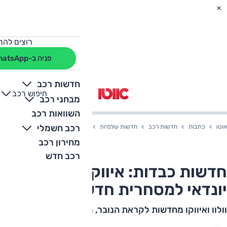
רוצים להת
פניה ב-WhatsApp
חדשות רכב
חיפוש רכב
+
-
מבחני רכב
השוואות רכב
רכב חשמלי
אוטו
כתבות
חדשות רכב
חדשות עולמיות
חדשות כבדות: איווקו בשת"פ עם יונ
מחירון רכב
רכב חדש
חדשות כבדות: איווקו בשת"פ עם
יונדאי למסחרית חדשה
וולוו ואיווקו מחדשות לקראת הנובר, מרצדס מנסה תאי דלק