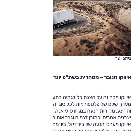
צילום: יצרן
איווקו הנובר – מסחרית בשת"פ יונדאי
איווקו מכריזה על הצגת כל דגמיה בתערוכת הנובר, ואלה יכללו
מערך שלם של פלטפורמות לכל סוגי ההובלה בכל רמות המשקל
וההינע, מקורות הנעה במגוון סוגי אנרגיה, שיתופי פעולה עם
יצרנים אחרים וכמובן דגמים וגרסאות חדשים. בין השאר, תציג
איווקו מערכי הנעה של ביו־דיזל, ביו־מתאן, הנעה חשמלית
מבוססת סוללות וכזאת על בסיס תא־דלק מימני. איווקו תציג