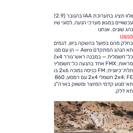
וולוו תציג בתערוכת IAA בהנובר (17-22.9) שמונה דגמים
עכשוויים במגוון מערכי הנעה, לסוגי שימושים מרובים, גם עם תאי
נהג שונים. אנחנו
פגשנו
בחלק מהם בפועל בהשקה ביוון. דגמים אלה כוללים שני FH עם
תא הנהג המתקדם Aero — הן עם מנוע ביו־פיול והן בהנעה
כל־חשמלית — במבנה ראש־גורר 2x4 ומצלמות המחליפות
מראות; FMX אחד בהנעה כל־חשמלית, הינע 4x6 ורכינה
תלת־כיוונית; FM כניסה נמוכה 2x6 במבנה רמסע ו־FM מונע־גז
2x4; FE חשמלי 2x4 עם רמסע; VNL 860, ראש גורר עם
תא־מנוע קדמי המיוצר ומשווק בארה"ב; רכב מבחן של וולוו עם
תא דלק.