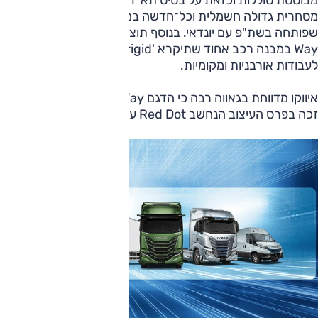
מסחרית גדולה חשמלית וכל־חדשה במשקל עד 3.5 טון
שפותחה בשת"פ עם יונדאי. בנוסף תוצג גרסה חשמלית ל־S-
Way במבנה רכב אחוד שתיקרא 'S-eWay rigid' ומיועדת
לעבודות אורבניות ומקומיות.
איווקו מדווחת בגאווה רבה כי הדגם S-Way (במרכז התמונה)
זכה בפרס העיצוב הנחשב Red Dot עבור עיצוב מוצר.