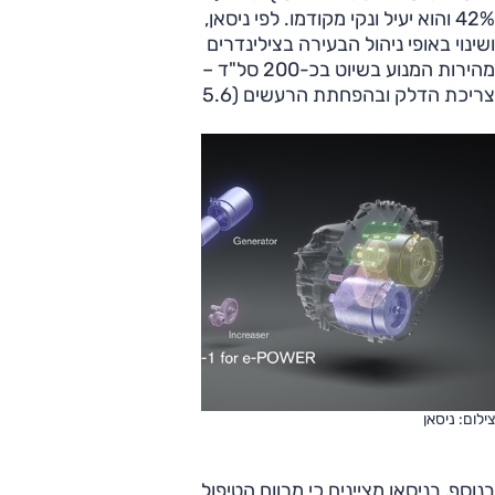
42% והוא יעיל ונקי מקודמו. לפי ניסאן, מגדש טורבו גדול יותר
ושינוי באופי ניהול הבעירה בצילינדרים אפשר לה להפחית את
מהירות המנוע בשיוט בכ-200 סל"ד – עניין שאמור לסייע בשיפור
צריכת הדלק ובהפחתת הרעשים (5.6 דציבל פחות) והרעידות.
צילום: ניסאן
בנוסף, בניסאן מציינים כי מרווח הטיפולים יעמוד מעתה על