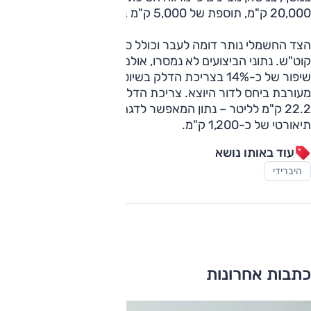
20,000 ק"מ, תוספת של 5,000 ק"מ ביחס לעבר.
הצד החשמלי נותר דומה לעבר וכולל סוללה בקיבולת 2.1
קוט"ש. נתוני הביצועים לא נמסרו, אולם בניסאן מדווחים על
שיפור של כ-14% בצריכת הדלק בשיוט וכ-16% בפועל בנסיעה
מעורבת ביחס לדור היוצא. צריכת הדלק המשולבת עומדת על
22.2 ק"מ לליטר – נתון המאפשר לדגם להציג טווח נסיעה מירבי
תיאורטי של כ-1,200 ק"מ.
עוד באותו נושא
היברידי
כתבות אחרונות