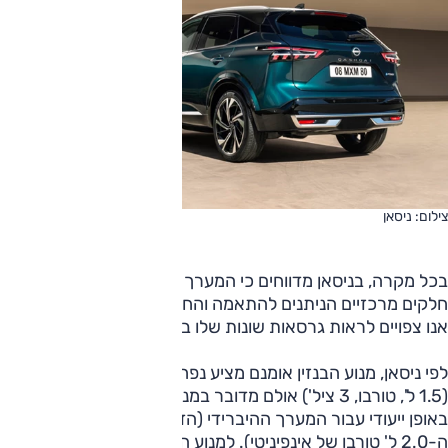
צילום: ניסאן
בכל מקרה, בניסאן מדווחים כי המערך העדכני בנוי מחמישה
חלקים מרכזיים הניתנים להתאמה והחלפה – כך שככל הנראה
אנו צפויים לראות גרסאות שונות שלו בעתיד הקרוב.
לפי ניסאן, מנוע הבנזין אומנם מציע נפח ומבנה דומים לדגם היוצא
(1.5 ל', טורבו, 3 ציל') אולם מדובר במנוע חדש לגמרי שפותח
באופן ייעודי עבור המערך ההיברידי (הדור היוצא נגזר ממנוע
ה-2.0 ל' טורבו של אינפיניטי). למנוע החדש יעילות תרמית של