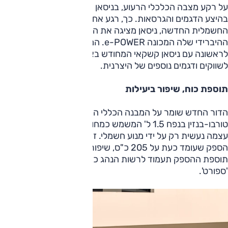
על רקע מצבה הכלכלי הרעוע, בניסאן ממשיכים להציג חידושים
בהיצע הדגמים והגרסאות. כך, רגע אחרי שחשפה את ליף
החשמלית החדשה, ניסאן מציגה את הדור השלישי למערך
ההיברידי שלה המכונה e-POWER. המערך המעודכן יוצע
לראשונה עם ניסאן קשקאי המחודש באירופה, בהמשך יגיע גם
לשווקים ודגמים נוספים של היצרנית.
תוספת כוח, שיפור ביעילות
הדור החדש שומר על המבנה הכללי המוכר – זה משלב בין מנוע
טורבו-בנזין בנפח 1.5 ל' המשמש כמחולל זרם בעוד ההנעה
עצמה נעשית רק על ידי מנוע חשמלי. זה האחרון זכה לתוספת
הספק שעומד כעת על 205 כ"ס, שיפור של 14 כ"ס ביחס לעבר.
תוספת ההספק תעמוד לרשות הנהג כאשר הרכב נמצא במצב
'ספורט'.