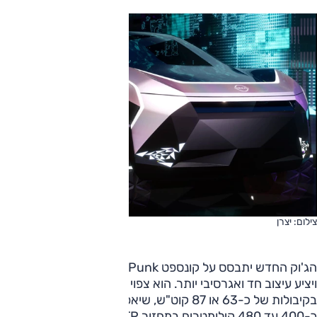
צילום: יצרן
הג'וק החדש יתבסס על קונספט Hyper Punk משנת 2023
ויציע עיצוב חד ואגרסיבי יותר. הוא צפוי להגיע עם סוללות
בקיבולות של כ-63 או 87 קוט"ש, שיאפשרו טווח נסיעה סביר של
כ-400 עד 480 קילומטרים במחזור WLTP.