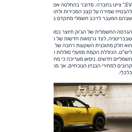
EV," ציינו בחברה. מדובר בהחלטה אסטרטגית שמטרתה
להבטיח שמירה על קצב המכירות ולתת מענה לשווקים באירופה
שבהם המעבר לרכב חשמלי מתקדם באיטיות.
הגרסה החשמלית של הג'וק תיוצר במפעל סאנדרלנד
שבבריטניה, לצד גרסאות חדשות של הליף והקשקאי. המהלך
הוא חלק מתוכנית השקעות רחבה של עד שלושה מיליארד
ליש"ט, הכוללת הקמת מפעלי סוללות וייצור של שלושה דגמים
חשמליים חדשים. ניסאן מעריכה כי מחירי הגרסה החשמלית יהיו
קרובים למחירי הבנזין הנוכחיים, אך מודה שמדובר באתגר
כלכלי.