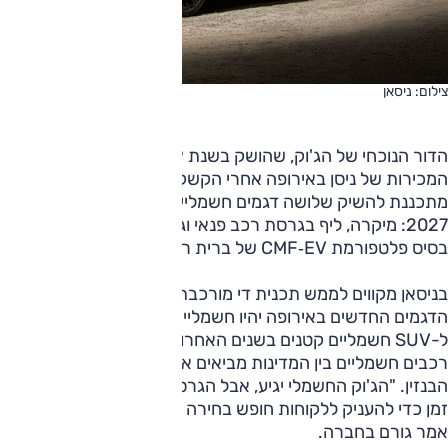
צילום: ניסאן
הדור הנוכחי של הג'וק, שהושק בשנת 2019, הוא השני במספר
המכירות של ניסן באירופה אחרי הקשקאי. כאמור, החברה
מתכננת להשיק שלושה דגמים חשמליים מרכזיים באירופה עד
2027: מיקרה, ליף בגרסת רכב פנאי וג'וק חשמלי – כולם על
בסיס פלטפורמת CMF‑EV של ברית רנו-ניסן-מיצובישי.
בניסאן מקווים לממש תכנית די מורכבת - עד סוף העשור כל
הדגמים החדשים באירופה יהיו חשמליים. ואולם, הירידה בביקוש
ל-SUV חשמליים קטנים בשנים האחרונות - והפערים באימוץ
רכבים חשמליים בין המדינות מביאים את החברה לשמר את דגם
הבנזין. "הג'וק החשמלי יגיע, אבל הגרסה הקיימת תישאר למשך
זמן כדי להעניק ללקוחות חופש בחירה בין בנזין, היברידי וחשמלי,"
אמר גורם בחברה.