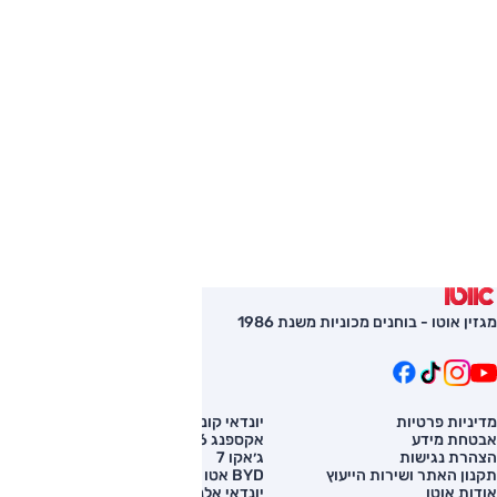
מגזין אוטו - בוחנים מכוניות משנת 1986
מדיניות פרטיות
יונדאי קונה
השוואת רכב
אבטחת מידע
אקספנג G6
רכב חדש
הצהרת נגישות
ג׳אקו 7
מחירון רכב
תקנון האתר ושירות הייעוץ
BYD אטו 3
מימון לרכב
אודות אוטו
יונדאי אלנטרה