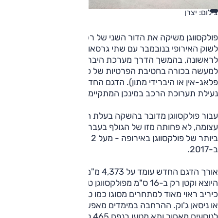
צילום: יצרן
פולקסווגן משיקה את הדור השני של רכב הפנאי T-Roc, שיגיע
לשוק האירופי בנובמבר עם שתי גרסאות היברידיות קלות, ויציג
לראשונה, בהמשך הדרך מערכת היברידית מלאה של המותג –
למעשה בכורה בחטיבת הפרטיות של פולקסווגן (עד כה רק רכבי
פלאג-אין או היברידי מתון). הדגם החדש יהיה זמין באירופה עם
נעילת תערוכת הרכב במינכן המתקיימת בספטמבר.
עבור פולקסווגן מדובר בהשקה בעלת חשיבות אסטרטגית
עצומה, לא פחותה מזו של הגולף בעבר, שכן הוא הרכב הנמכר
ביותר של פולקסווגן באירופה - מעל 2 מיליון מכירות מאז הושק
ב-2017.
אורך הדגם החדש עומד על 4,373 מ"מ, ארוך ב-12 ס"מ מהדגם
היוצא וקטן רק ב-16 ס"מ מפולקסווגן טיגואן, מה שמציב אותו
כיריב ראוי מאוד למתחרים מסוגו כמו טויוטה C-HR ורנו קפצ'ר
או ניסאן ג'וק. ההרחבה במימדים מאפשרת שטח מחייה נוסף
לנוסעים מאחור ותא מטען בנפח 465 ליטר, גדילה של 20 ליטר