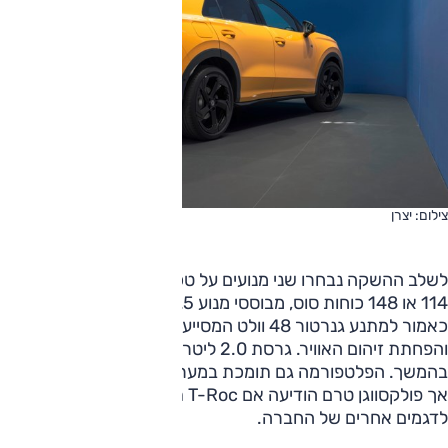
צילום: יצרן
לשלב ההשקה נבחרו שני מנועים על טכנולוגיה היברידית מתונה:
114 או 148 כוחות סוס, מבוססי מנוע 1.5 ליטר טורבו, המחוברים
כאמור למתנע גנרטור 48 וולט המסייע מעט בצריכת הדלק
והפחתת זיהום האוויר. גרסת 2.0 ליטר עם הנעה כפולה תוצע
בהמשך. הפלטפורמה גם תומכת במערכות פלאג-אין היברידיות,
אך פולקסווגן טרם הודיעה אם T-Roc תציע אפשרות זו בדומה
לדגמים אחרים של החברה.