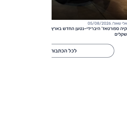
אלי שאולי, 05/08/2026
קיה ספורטאז' היברידי-נטען החדש בארץ – המחיר החל מ-220,000
שקלים
לכל הכתבות