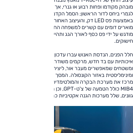
עיצוב החוץ של ה-T-Roc מאמץ מבנה דמוי קופה מעט יותר
מובהק מקודמו ופחות רבוע או גנרי, אך הנוסח הכללי שונה כמעט
לגמרי ביחס לדור הראשון; הסמל הקדמי מואר ומחובר לפנסים
באמצעות פס LED דק, והעיצוב האחורי משחזר אלמנטים
מוארים דומים עם קשרים למשפחה החשמלית. פרופיל הצד
מודגש על ידי פס כסף לאורך הגג ותהיינה אפשרויות מעניינות של
חישוקים.
חלל הפנים, הנדסת האנוש עברו עדכון במספר שכבות. תרכובות
איכותיות עם בד חדש, מרקמים משודרגים ללוח המחוונים
ומשטחים שמאפשרים מעבר אור, ליצירת אווירה נקייה
ומינימליסטית באזור הקונסולה. המסך המרכזי בגודל 12.9"
מרכז את מערכת הבקרה והמולטימדיה ומאחוריו מערכת הפעלה
MIB4 כולל הטמעה של צ'ט-GPT, וכן מסביב תאורת אווירה 30
גוונים, שלל מערכות הגנה אקטיביות כמיטב המסורת.