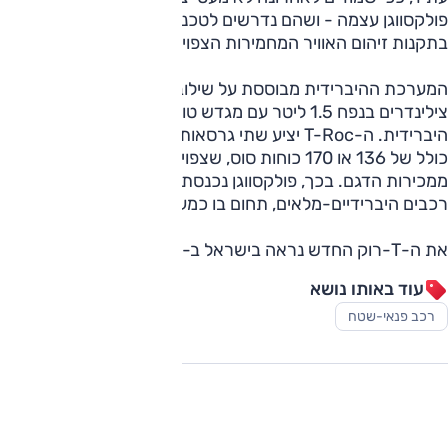
פולקסווגן עצמה - ושהם נדרשים לטכנולוגיה כזו כדי לעמוד
בתקנות זיהום האוויר המחמירות הצפויות בעשור הקרוב.
המערכת ההיברידית מבוססת על שילוב מנוע בנזין ארבעה
צילינדרים בנפח 1.5 ליטר עם מגדש טורבו, יחד עם יחידה
היברידית. ה-T-Roc יציע שתי גרסאות של המערכת, עם הספק
כולל של 136 או 170 כוחות סוס, שצפויות לתפוס נתח משמעותי
ממכירות הדגם. בכך, פולקסווגן נכנסת באופן רשמי לקטגוריית
רכבים היברידיים-מלאים, תחום בו כמעט לא הייתה נוכחת בעבר.
את ה-T-רוק החדש נראה בישראל ב-2026.
עוד באותו נושא
רכב פנאי-שטח