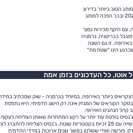
תג הטוב ביותר בדירוג
הכללי" בסקר הקוראים היוקרתי של Auto Bild לשנת 2026 ובכך הפכה למותג
, עם היקף מכירות נמוך
202. זאת בשל שיווק מוגבל בבריטניה, גרמניה
ספים באירופה. זו גם השנה
שכרגע הינו "שטח מת"
אוטו, כל העדכונים בזמן אמת
משפיעים והנקראים ביותר באירופה, במיוחד בגרמניה - שוק שמכתיב במיד
ה בסקר הקוראים של המגזין אינה רק הישג תדמיתי; היא נתפסת
 קהל הנהגים האירופי.
דמית של קוראי Auto Bild הזכייה של ג'נסיס בולטת עוד יותר על רקע המתחרות שאותן הצליחה לעקו
ב.מ.וו הוגדרה כבעלת התדמית החזקה ביותר בכלל התעשייה עם 25 זכיות בקטגוריות שונות, ג'נסיס הצליחה להתב
דס, פורשה ואודי ששלטו במשך שנים ארוכות במדדי התדמית