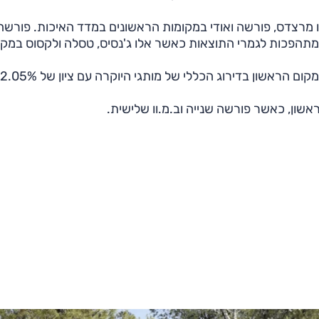
 מרצדס, פורשה ואודי במקומות הראשונים במדד האיכות. פורשה
מתהפכות לגמרי התוצאות כאשר אלו ג'נסיס, טסלה ולקסוס במקו
הפער במדד התמורה למחיר הוא זה שהביא את ג'נסיס למקום הראשון בדירוג הכללי של מותגי היוקרה
אשון, כאשר פורשה שנייה וב.מ.וו שלישית.