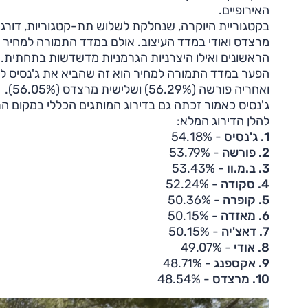
האירופיים.
בקטגוריית היוקרה, שנחלקת לשלוש תת-קטגוריות, דורגו
מרצדס ואודי במדד העיצוב. אולם במדד התמורה למחיר 
הראשונים ואילו היצרניות הגרמניות מדשדשות בתחתית.
ואחריה פורשה (56.29%) ושלישית מרצדס (56.05%).
ג'נסיס כאמור זכתה גם בדירוג המותגים הכללי במקום הר
להלן הדירוג המלא:
1. ג'נסיס
- 54.18%
2. פורשה
- 53.79%
3. ב.מ.וו
- 53.43%
4. סקודה
- 52.24%
5. קופרה
- 50.36%
6. מאזדה
- 50.15%
7. דאצ'יה
- 50.15%
8. אודי
- 49.07%
9. אקספנג
- 48.71%
10. מרצדס
- 48.54%