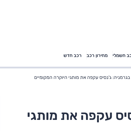
טויוטה ראב 4, קיה
ב חשמלי
מחירון רכב
רכב חדש
רכבי הסלב
ספורטאז' לונג ויונדאי
"הצל"
טוסון לונג ראש בראש: על
הנייר ועל הכביש
גרמניה: ג'נסיס עקפה את מותגי היוקרה המקומיים
יס עקפה את מותגי