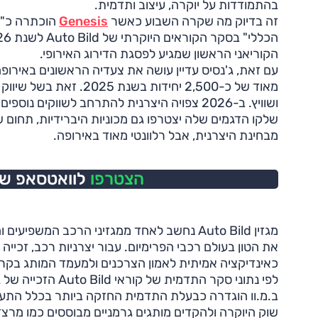
בהתמודדות על יוקרה, עיצוב ותדמית.
זה בדיוק מה שקרה השבוע כאשר
Genesis
הוכתרה כ"מו
הקוריאני הראשון שמגיע לפסגת הדירוג האירופי.
עם זאת, ג'נסיס עדיין עושה את צעדיה הראשונים באירופה
מאוד של כ-2,500 יחידות בשנת 5
ושוויץ. ב-2026 צפויה היצרנית להתרחב לשווקים נו
שלקו הדגמים שלה יצטרפו גם מכוניות היברידיות, תחום 
מבחינת היצרנית, אבל רלוונטי מאוד באירופה.
הצטרפו
לוואטסאפ של 
מגזין Auto Bild נחשב לאחד ממגזיני הרכב ה
את הטון בעולם רכבי הפרימיום. עבור יצרניות רכב, זכיי
כאינדיקציה אמיתית לאמון הצרכנים ולמעמד המותג בקרב
לפי נתוני סקר הת
שוק היוקרה ולהקדים מותגים גרמניים מבוססים כמו מרצ