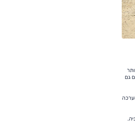
ותר
ם גם
 רכב שונים ב־14 קטגוריות. ההערכה
ניה.