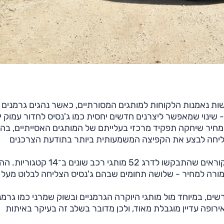
שות נאמנות הלקוחות למותגים המסורתיים, כאשר נהגים גרמנים
 שינוי שמאפשר ליצרנים חדשים יחסית כמו ג'נסיס לחדור עמוק י
 למחיר שיחקה תפקיד מרכזי בעלייתם של המותגים האסייתיים, בה
אך ג'נסיס הייתה זו שהצליחה לבצע את הקפיצה המשמעותית ביותר בתודעת הצרכנים
הסקר, שמתקיים מאז 2011, כלל השנה יותר מ־50 אלף קוראים שהתבקשו לדרג 52 מותגי
מורה למחיר - שלושה תחומים שבהם ג'נסיס הצליחה לבלוט מעל
Auto היא הישג תדמיתי מרשים, במיוחד מול מותגי היוקרה הגרמניים ובשוק שמרני כמו גרמ
רופה עדיין מוגבלת מאוד, ולכן מדובר בשלב זה בעיקר באיתות