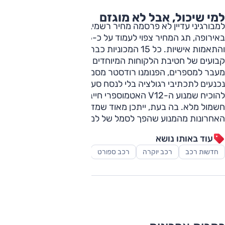
למי שיכול, אבל לא מוגזם
למבורגיני עדיין לא פרסמה מחיר רשמי, אבל לפי הערכות
באירופה, תג המחיר צפוי לעמוד על כ-5 מיליון יורו לפני מסים
והתאמות אישיות. כל 15 המכוניות כבר הוקצו למאגר קונים
קבועים של חטיבת הלקוחות המיוחדים של החברה.
מעבר למספרים, הפנומנו רודסטר מסמנת שהאיטלקים לא
נכנעים לתכתיבי רגולציה בלי לנסח סעיפים משלהם. זה ניסיון
להוכיח שמנוע ה-V12 האטמוספרי חייב להמשיך, גם בעידן של
חשמול מלא. בה בעת, ייתכן מאוד שמדובר גם באחת הפרידות
האחרונות מהמנוע שהפך לסמל של למבורגיני מאז המיורה.
עוד באותו נושא
חדשות רכב
רכב יוקרה
רכב ספורט