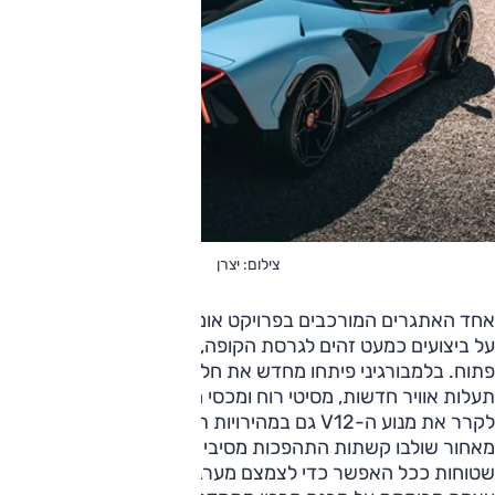
צילום: יצרן
אחד האתגרים המורכבים בפרויקט אומרים בחברה, היה לשמור
על ביצועים כמעט זהים לגרסת הקופה, למרות המעבר למרכב
פתוח. בלמבורגיני פיתחו מחדש את חלקו העליון של הרכב, כולל
תעלות אוויר חדשות, מסיטי רוח ומכסי מנוע שתוכננו במיוחד כדי
לקרר את מנוע ה-V12 גם במהירויות תובעניות.
מאחור שולבו קשתות התהפכות מסיבי פחמן שתוכננו להיות
שטוחות ככל האפשר כדי לצמצם מערבולות אוויר. גם השלדה