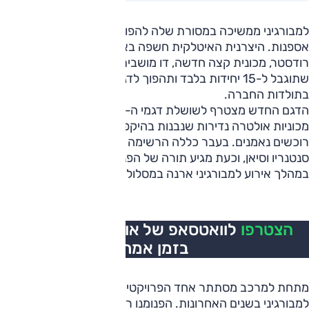
למבורגיני ממשיכה במסורת שלה להפוך מכוניות על לפריטי
אספנות. היצרנית האיטלקית חשפה באימולה את 'פנומנו'
רודסטר, מכונית קצה חדשה, דו מושבית המבוססת על רוואלוטו
שתוגבל ל-15 יחידות בלבד ותהפוך לדגם הרודסטר החזק ביותר
בתולדות החברה.
הדגם החדש מצטרף לשושלת דגמי ה-"Few-Off" של למבורגיני,
מכוניות אולטרה נדירות שנבנות בהיקפים מצומצמים בעיקר עבור
רוכשים נאמנים. בעבר כללה הרשימה הזו את רוונטון, וננו,
סנטנריו וסיאן, וכעת מגיע תורה של הפנומנו רודסטר, שנחשפה
במהלך אירוע למבורגיני ארנה במסלול אימולה באיטליה.
הצטרפו
לוואטסאפ של אוטו, כל העדכונים
בזמן אמת
מתחת למרכב מסתתר אחד הפרויקטים השאפתניים ביותר של
למבורגיני בשנים האחרונות. הפנומנו רודסטר משלבת מנוע V12