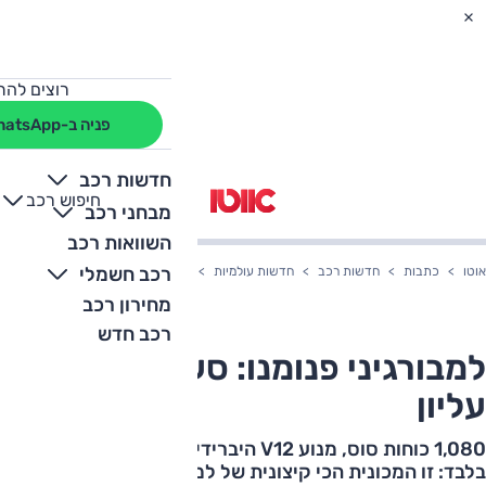
רוצים להת
פניה ב-WhatsApp
חדשות רכב
חיפוש רכב
+
-
מבחני רכב
השוואות רכב
רכב חשמלי
אוטו
כתבות
חדשות רכב
חדשות עולמיות
למבורגיני פנומנו: סערה בלי חלק עליון
מחירון רכב
רכב חדש
למבורגיני פנומנו: סערה בלי חלק
עליון
1,080 כוחות סוס, מנוע V12 היברידי וייצור של 15 יחידות
בלבד: זו המכונית הכי קיצונית של למבורגיני