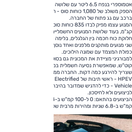
אטמוספרי בנפח 6.5 ליטר עם שלושה מנועים חשמליים, ליצירת
הספק משולב של 1,080 כוחות סוס - הנתון הגבוה ביותר אי פעם
ברכב עם גג פתוח של החברה.
המנוע עצמו מפיק לבדו 835 כוחות סוס ב-9,250 סל"ד ו-73.9
קג"מ, בעוד שלושת המנועים החשמליים אחראים בין היתר על
חלוקת כוח חכמה בין הגלגלים, בלימה רגנרטיבית וסיוע בהאצה.
שני מנועים מותקנים מלפנים ואחד נוסף משולב בתיבת ההילוכים
כפולת המצמד עם שמונה הילוכים.
למבורגיני מציידת את המכונית גם בסוללת ליתיום-יון בקיבולת 7
קוט"ש, שמאפשרת נסיעה חשמלית במהירויות נמוכות למי
שצריך להירגע כמה דקות. החברה ממשיכה להשתמש במונח
HPEV - ראשי תיבות של High Performance Electrified
Vehicle - כדי להדגיש שמדובר בהיברידית שנועדה קודם כל
לביצועים ולא לחיסכון.
הביצועים בהתאם: 0 ל-100 קמ"ש ב-2.4 שניות, 0 ל-200
קמ"ש ב-6.8 שניות ומהירות מרבית של יותר מ-340 קמ"ש.