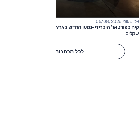
אלי שאולי, 05/08/2026
קיה ספורטאז' היברידי-נטען החדש בארץ – המחיר החל מ-220,000
שקלים
לכל הכתבות