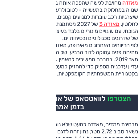
מאזדה
מחויבת לגישה שהפכה אותה בשנים האחרונות לדמות
שנויה במחלוקת בתעשייה - לטוב ולרע, תלוי את מי שואלים. בזמן
שיצרניות רכב עוברות למנועים קטנים, היברידיים או חשמליים
לחלוטין,
מאזדה 3
של 2027 מסתמנת כהמשך ישיר לדגם
הנוכחי, עם שינויים מינוריים בלבד בעיצוב והתמקדות בתשתית
של שדרוגים טכנולוגיים ובטיחותיים.
לפי הדיווחים האחרונים מאירופה, מאזדה בחרה שלא לבצע
מתיחת פנים עמוקה לדור הרביעי של ה-3, שנמצא איתנו כבר
מאז 2019. בחברה ממשיכים להאמין ששפת העיצוב הנוכחית
עדיין עדכנית מספיק כדי להחזיק כמעט עשור שלם, גישה הפוכה
בקטגוריית המשפחתיות הקומפקטיות.
הצטרפו
לוואטסאפ של אוטו, כל העדכונים
בזמן אמת
מבחינת ממדים, מאזדה כמעט שלא נוגעת בשלד; בסיס הגלגלים
נשאר סביב 2.72 מטר, נתון זהה לדגם הנוכחי, בעוד האורך