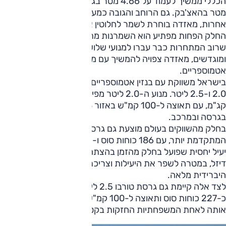
הכללי ממשיך לעמוד על 4.66 מטר בגרסת הסדאן וכ-4.46
מטר בהאצ'בק. גם הרוחב והגובה כמעט שאינם משתנים. במילים
אחרות, מאזדה בוחרת לשמר לחלוטין את מה שיש לה בידיים.
החלק הפחות מפתיע הוא השמרנות מתחת למכסה המנוע; בזמן
שרוב המתחרות כבר עברו למנועי שלושה צילינדרים קטנים
ומוגדשים, מאזדה צפויה להמשיך עם מנועי ארבעה צילינדרים
אטמוספריים.
בישראל משווקת עם בנזין אטמוספריים מסדרת Skyactiv בנפחי
2.0 ו-2.5 ליטר. מנוע ה-2.0 ליטר מפיק כ-165 כוחות סוס ו-21
קג"מ, עם תאוצה ל-100 קמ"ש באזור 8 עד 9 שניות, תלוי
בגרסה ובמרכב.
בחלק מהשווקים בעולם מוצעת גם גרסת e-Skyactiv X
המתקדמת יותר, עם 186 כוחות סוס ו-24.5 קג"מ. מדובר במנוע
יעיל יחסית שפועל בחלק מהזמן בהצתה בדחיסה, בדומה למנוע
דיזל, במטרה לשפר את היעילות וצריכת הדלק בלי לעבור להנעה
היברידית מלאה.
לצד אלה קיימת גם גרסת טורבו 2.5 ליטר חזקה משמעותית, עם
כ-227 כוחות סוס ותאוצה ל-100 קמ"ש בכ־6 שניות, מה שהופך
אותה לאחת המשפחתיות החזקות בקטגוריה.