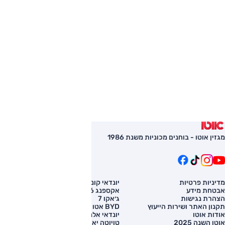
מגזין אוטו - בוחנים מכוניות משנת 1986
מדיניות פרטיות
יונדאי קונה
השוואת רכב
אבטחת מידע
אקספנג G6
רכב חדש
הצהרת נגישות
ג׳אקו 7
מחירון רכב
תקנון האתר ושירות הייעוץ
BYD אטו 3
מימון לרכב
אודות אוטו
יונדאי אלנטרה
אוטו השנה 2025
טויוטה יאריס קרוס