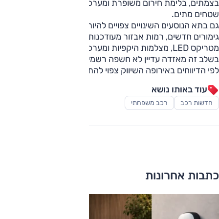
בצמתים, בלימת חירום משופרת ומערכת מתקדמת יותר לניטור
שטחים מתים.
גם בתא הנוסעים השינויים צפויים להיות נקודתיים יחסית, עם
גימורים חדשים, רמות אבזור מעודכנות ותוספות כמו פנסי
מטריקס LED, מצלמות היקפיות ומערכת שמע משודרגת.
בשלב זה מאזדה עדיין לא חשפה רשמית את הדגם המעודכן, אך
לפי הדיווחים באירופה השיווק צפוי להתחיל במהלך 2027.
עוד באותו נושא
חדשות רכב
רכב משפחתי
כתבות אחרונות