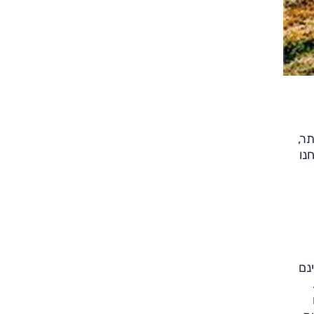
תר,
נו
נם