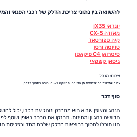
להשוואה בין נתוני צריכת הדלק של רכבי הפנאי והמינ
יונדאי iX35
מאזדה CX-5
קיה ספורטאז'
טויוטה ורסו
סיטרואן C4 פיקאסו
ניסאן קשקאי
צילום: מנהל
גם כשמדובר במשפחתית מן השורה, תחזוקה ראויה יכולה לחסוך בדלק
סוף דבר
הנהג והאופן שבוא הוא מתחזק ונוהג את רכבו, יכול להשפ
הדוושה בהגיון ומתינות. תחזקו את הרכב באופן שוטף לפ
הזו תוכלו לחסוך בהוצאות הדלק שלכם מחד ובפליטת הז