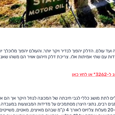
עד עולם. הדלק יהפוך לנדיר ויקר יותר. והעולם יהפוך מלוכלך יו
דות עם שתי אמיתות אלו. צריכת דלק וזיהום אוויר הם משהו שאנח
ץ כאן
לים לתת מושג כללי לגבי חיבתה של המכונה לנוזל היקר אך הם אי
שתנים רבים, נתוני היצרן מסתמכים על מדידות המבוצעות במעבדה.
צריכת דלק בנסיעה עירונית נמדדת בטמפרטורה של 20-30 מעלות צלזיוס לאורך 4 ק"מ שבהם מאיצים, מאטים, משייטים