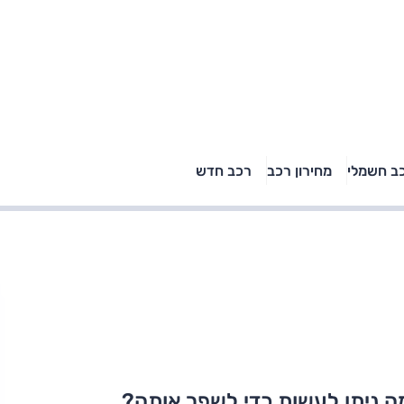
טויוטה ראב 4, קיה
ב חשמלי
מחירון רכב
רכב חדש
רכבי הסלב
ספורטאז' לונג ויונדאי
"הצל"
טוסון לונג ראש בראש: על
הנייר ועל הכביש
ה ניתן לעשות כדי לשפר אותה?