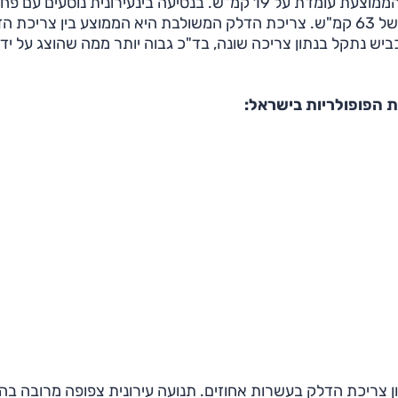
ועומדים במקום עם מנוע עובד. כך שבסך הכול המהירות הממוצעת עומדת על 19 קמ"ש. בנסיעה בינעירונית נוסעים עם
האצות ובלימות אלא יותר בשיוט קבוע במהירות ממוצעת של 63 קמ"ש. צריכת הדלק המשולבת היא הממוצע בין צריכ
כביש נתקל בנתון צריכה שונה, בד"כ גבוה יותר ממה שהוצג על ידי
ת הפופולריות בישראל:
תון צריכת הדלק בעשרות אחוזים. תנועה עירונית צפופה מרובה בה