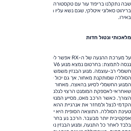
שבה נתקלנו בריפוד עור עם טקסטורה כה רכה וחלקה הייתה
בריהוט סאלוני איטלקי, שגם נשא עליו תג מחיר של ארבע ספרות
באירו.
מלאכותי ונטול חדות
‏‎‎על מערכת ההנעה של ה-‏RX‏ אפשר לכתוב מדריך עב-כרס, אך
ננסה לתמצת: בחרטום נמצא מנוע ‏V6‎‏ בנזין, שמשולב עם מנוע
חשמלי רב-עוצמה. מנוע הבנזין משמש גם כגנרטור להטענת
הסוללה שמותקנת מאחור, אך גם יכול לשאוב ממנה אנרגיה דרך
המנוע החשמלי לסיוע בהאצה. מאחור יש מנוע חשמלי נוסף,
שאחראי לאספקת המומנט הרצוי לגלגלים האחוריים בעת
הצורך. כאשר הרכב מאט, מסייע המנוע החשמלי האחורי למנוע
הקדמי לנצל ולמחזר את אנרגיית ההאטה של הרכב לטובת
טעינת הסוללה. התוצאה הסופית היא יכולת תנועה חשמלית
אפקטיבית יותר מבעבר. הרכב נע בחרישיות מוחלטת על חשמל
בלבד לאחר כל התנעה, ומנוע הבנזין נכנס לפעולה רק אחרי