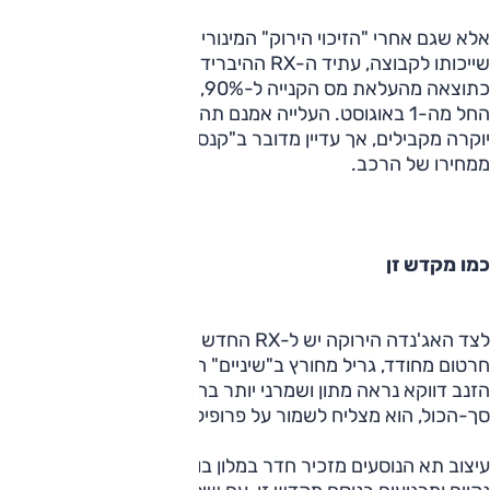
אלא שגם אחרי "הזיכוי הירוק" המינורי שלו הוא זכאי בשל
שייכותו לקבוצה, עתיד ה-‏RX‏ ההיברידי לספוג חבטה קשה
כתוצאה מהעלאת מס הקנייה ל-90%, ולהתייקר משמעותית
החל מה-1 באוגוסט. העלייה אמנם תהיה פחות חדה מזו של רכבי
יוקרה מקבילים, אך עדיין מדובר ב"קנס" לא זניח שנגזר ישירות
ממחירו של הרכב.
כמו מקדש זן
‏‎‎לצד האג'נדה הירוקה יש ל-‏RX‏ החדש מראה של כריש רעב עם
חרטום מחודד, גריל מחורץ ב"שיניים" חדות, וצדודית זורמת.
הזנב דווקא נראה מתון ושמרני יותר בהשוואה לדגם היוצא.
סך-הכול, הוא מצליח לשמור על פרופיל נמוך יחסית ברחוב.
עיצוב תא הנוסעים מזכיר חדר במלון בוטיק עדכני בטוקיו. הקווים