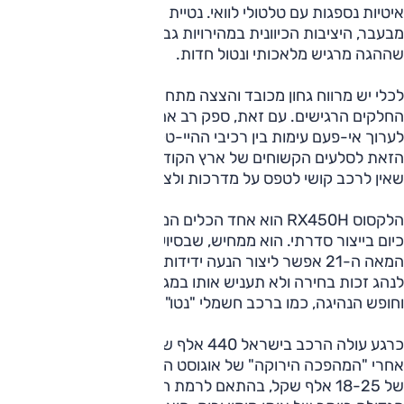
איטיות נספגות עם טלטולי לוואי. נטיית הגוף בפניות מתונה יותר
מבעבר, היציבות הכיוונית במהירויות גבוהות מצוינת, רק חבל
שההגה מרגיש מלאכותי ונטול חדות.
לכלי יש מרווח גחון מכובד והצצה מתחתיו מגלה מיגון ראוי על
החלקים הרגישים. עם זאת, ספק רב אם מישהו מהלקוחות יעז
לערוך אי-פעם עימות בין רכיבי ההיי-טק של המכונית המהודרת
הזאת לסלעים הקשוחים של ארץ הקודש. אנחנו יכולים לדווח,
שאין לרכב קושי לטפס על מדרכות ולצלוח חניוני עפר.
הלקסוס ‏RX450H‏ הוא אחד הכלים המתוחכמים ביותר שקיימים
כיום בייצור סדרתי. הוא ממחיש, שבסיוע טכנולוגיה ריאלית של
המאה ה-21 אפשר ליצור הנעה ידידותית לסביבה, שגם תעניק
לנהג זכות בחירה ולא תעניש אותו במגבלות קשות של שימושיות
וחופש הנהיגה, כמו ברכב חשמלי "נטו".
כרגע עולה הרכב בישראל 440 אלף שקל לדגם הבסיסי, אבל
אחרי "המהפכה הירוקה" של אוגוסט הוא צפוי להתייקר בשיעור
של 18-25 אלף שקל, בהתאם לרמת האבזור. זו אולי הבעיה