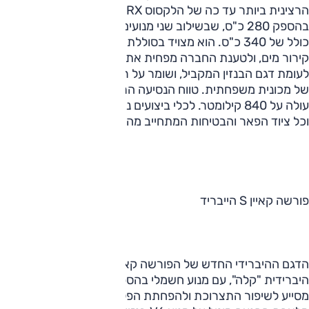
הרצינית ביותר עד כה של הלקסוס ‏RX‏. לרכב מנוע ‏V6‎‏ בנזין
בהספק 280 כ"ס, שבשילוב שני מנועים חשמליים מייצר הספק
כולל של 340 כ"ס. הוא מצויד בסוללת ניקל-מטאל נטענת עם
קירור מים, ולטענת החברה מפחית את צריכת הדלק ב-60%
לעומת דגם הבנזין המקביל, ושומר על רמת פליטה המקבילה לזו
של מכונית משפחתית. טווח הנסיעה הרצוף שלו על מיכל אחד
עולה על 840 קילומטר. לכלי ביצועים נמרצים יותר משל הלקסוס
וכל ציוד הפאר והבטיחות המתחייב מהמעמד
‎‎הדגם ההיברידי החדש של הפורשה קאיין מסתפק בהנעה
היברידית "קלה", עם מנוע חשמלי בהספק נמוך יחסית שבעיקר
מסייע לשיפור התצרוכת ולהפחתת הפליטה בכ-20%. עיקר