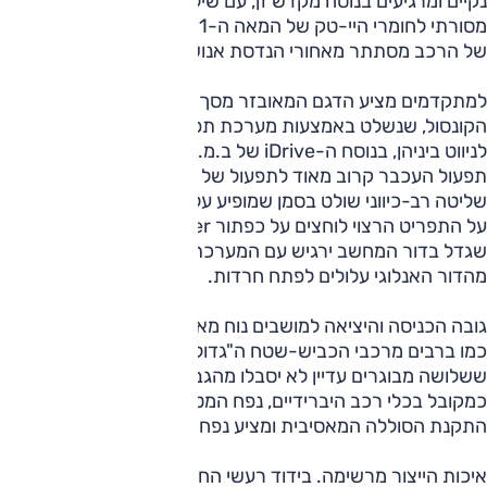
נקיים ומרגיעים בנוסח מקדש זן, עם שילוב בין עיבוד עץ יפני
מסורתי לחומרי היי-טק של המאה ה-21. גם הגודש הטכנולוגי
של הרכב מסתתר מאחורי הנדסת אנוש פשוטה לתפעול.
למתקדמים מציע הדגם המאובזר מסך ‏LCD‏ רחב במרכז
הקונסול, שנשלט באמצעות מערכת תפריטים ומין עכבר מחשב
לניווט ביניהן, בנוסח ה-‏‏iDrive‏ של ב.מ.וו. בגרסה של לקסוס,
תפעול העכבר קרוב מאוד לתפעול של עכבר מחשב אמיתי: מתג
שליטה רב-כיווני שולט בסמן שמופיע על המסך, ולאחר הצבעה
על התפריט הרצוי לוחצים על כפתור ‏Enter‏ באמצעות הבוהן. מי
שגדל בדור המחשב ירגיש עם המערכת כמו בבית. לקוחות
מהדור האנלוגי עלולים לפתח חרדות.
גובה הכניסה והיציאה למושבים נוח מאוד. מרחב הפנים אינו נדיב
כמו ברבים מרכבי הכביש-שטח ה"גדולים" שבפלח, למרות
ששלושה מבוגרים עדיין לא יסבלו מהגבלת תנועה מאחור.
כמקובל בכלי רכב היברידיים, נפח המטען מאחור מקופח לטובת
התקנת הסוללה המאסיבית ומציע נפח של 495 ליטר בלבד.
איכות הייצור מרשימה. בידוד רעשי החוץ יסודי, והפעם האחרונה