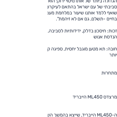
הגדולה ביותר של אותו מיסוי ירוק: הוא לא מסתפק רק בחינוך
סביבתי של עם ישראל בהתאם לעיקרון "זיהמת שילמת", אלא גם
שואף ללמד אותנו שיעור במלחמת מעמדות בנוסח: "הצלחת
בחיים -תשלם, גם אם לא זיהמת". ‏‏‎‎‏
‎‎זכות: ‏‎‎חיסכון בדלק, ידידותיות לסביבה, ביצועים, איכות ייצור,
הנדסת אנוש ‏
‎‎חובה: ‏‎‎תא מטען מוגבל יחסית, ספיגה קשיחה, יש כלים מרווחים
יותר
‏‎‎ה-‏ML450‎‏ הייבריד, שייצא בהמשך השנה לשוק, היא המתחרה