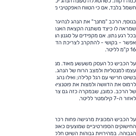
כמה דקות. כשהסוללה טעונה הנהג יכול גם לבחור לנוע על
חשמל בלבד, אם כי הטווח האפקטיבי מוגבל וכך גם המהירות.
בנוסף, הרכב "מחנך" את הנהג לנהיגה חסכונית באמצעות גרף
שמראה לו כיצד משתנה הקצאת האנרגיה של מערכת ההנעה
בכל רגע נתון. אם מקפידים על סגנון הנהיגה עליו ממליץ המחשב,
אפשר - בקושי - להתקרב לצריכת הדלק הרשמית, שעומדת על
16 ק"מ לליטר.
על הכביש כל העסק משעשע מאוד. מנוע הזיקית מתאים את
עצמו למנטליות ולמצב הרוח של הנהג. נהג רגוע, למשל, יסתפק
בשיוט חרישי עם רגל קלילה; ואילו נהג שאצה לו הדרך, יכול
לרמוס את הדוושה ולמצות את פוטנציאל הביצועים הלא מבוטל
של הרכב. כמובן, שבמקרה כזה גם צריכת הדלק הריאלית תצנח
לאזור ה-7 קילומטר לליטר.
על הכביש המכונית מרגישה פחות רכה מהדור היוצא, אולי בגלל
החישוקים הספורטיביים שמוצעים כאופציה בחבילת האבזור
הגבוהה. במהירויות גבוהות השיוט חלק, אך מהמורות עירוניות