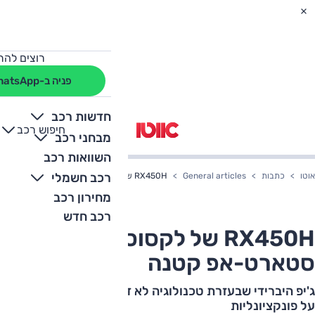
רוצים להת
פניה ב-WhatsApp
חדשות רכב
חיפוש רכב
+
-
מבחני רכב
השוואות רכב
רכב חשמלי
אוטו
כתבות
General articles
RX450H של לקסוס - חברת סטארט-אפ קטנה‏
מחירון רכב
רכב חדש
RX450H של לקסוס - חברת
סטארט-אפ קטנה‏
ג'יפ היברידי שבעזרת טכנולוגיה לא דורש מהנהג הירוק לוותר
על פונקציונליות