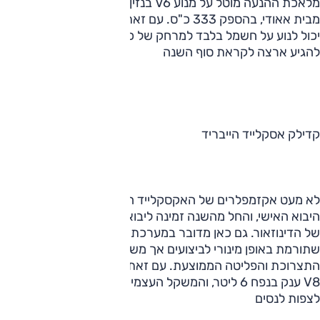
מלאכת ההנעה מוטל על מנוע ‏V6‎‏ בנזין טורבו עם הזרקה ישירה
מבית אאודי, בהספק 333 כ"ס. עם זאת, פורשה טוענת שהרכב
יכול לנוע על חשמל בלבד למרחק של כ-2 ק"מ. הרכב צפוי
להגיע ארצה לקראת סוף השנה
‎‎לא מעט אקזמפלרים של האקסקלייד הענק נחתו בארץ במסלול
היבוא האישי, והחל מהשנה זמינה ליבוא גם הגרסה ההיברידית
של הדינוזאור. גם כאן מדובר במערכת היברידית "קלה"
שתורמת באופן מינורי לביצועים אך משפרת, על הנייר, את
התצרוכת והפליטה הממוצעת. עם זאת, המנוע העיקרי הוא עדיין
‏‏V8‎‏ ענק בנפח 6 ליטר, והמשקל העצמי מעל 2.5 טון כך שקשה
לצפות לנסים