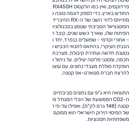
שיטת המיסוי הירוק הישראלית במתכונתה הייחודית רווית
פרדוקסים, ואין כמו הלקסוס ‏RX450H‏ ההיברידי החדש, שנחת
החודש בארץ, כדי לספק דוגמה טובה לכך. קונצרן טויוטה
מתייחס לדור השני של ה-‏RX‏ ההיברידי כ"סימולטור" להמחשת
הפוטנציאל הסביבתי שטמון בטכנולוגיה ההיברידית. בתהליך
הפיתוח שלו, שארך כשש שנים, קיבל ה-‏RX‏ שני מנועים חשמליים
- אחורי וקדמי - שפועלים בנפרד, יחד ו/או במשולב עם מנוע
הבנזין העיקרי, בהתאם לתנאי הכביש והנהיגה. הוא קיבל סוללה
נטענת חדשה ועתירת קיבולת, מערכת הנעה כפולה-קבועה
חכמה, ומסנני פליטה יעילים. על ניהול האנרגיה הכולל שלו
הופקדה סוללת מעבדי נתונים, עם עוצמת מחשוב שמספיקה
להרצת חברת סטארט-אפ קטנה.
התוצאה היא ג'יפ עם נתונים סביבתיים מרשימים מאוד. פליטת
ה-‏CO2‎‏ הממוצעת של הכלי המגודל מקבילה לזו של משפחתית
קטנה (148 גרם לק"מ), ואפילו על-פי הקריטריונים המחמירים
של המיסוי הירוק הישראלי הוא ממוקם בקבוצה ירוקה "4" לצד
משפחתיות חסכוניות.