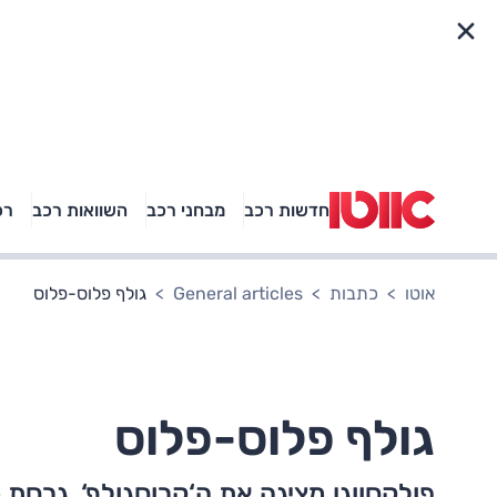
פריט מהיר
חדשות רכב
מבחני רכב
השוואות רכב
רכ
באיזה רכב פנאי נוסעת
אגם בוחבוט?
אוטו
כתבות
General articles
גולף פלוס-פלוס
גולף פלוס-פלוס
פולקסווגן מציגה את ה‘קרוסגולף‘, גרסת