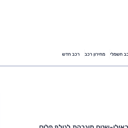
טויוטה ראב 4, קיה
ב חשמלי
מחירון רכב
רכב חדש
רכבי הסלב
ספורטאז' לונג ויונדאי
"הצל"
טוסון לונג ראש בראש: על
הנייר ועל הכביש
 כאילו-שטח מוגבהת לגולף פלוס