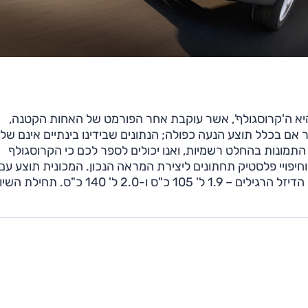
 ה'קרוסגולף', אשר עוקבת אחר הפורמט של האחות הקטנה,
ר אם בכלל תוצע הנעה כפולה; הנתונים שבידינו בינתיים אינם של
תמונות בהחלט רשמיות, ואנו יכולים לספר לכם כי הקרוסגולף
בוססת על גולף-פלוס אשר הוגבהה וקיבלה חישוקי "17 וחיפויי פלסטיק תחתונים ליצירת המראה הנכון. המכונית תוצע
בנזין 1.6 ל' 102 כ"ס ו-1.4 ל' TSI עם 140 כ"ס, ועם מנועי הדיזל הרגילים – 1.9 ל' 105 כ"ס ו-2.0 ל' 140 כ"ס.