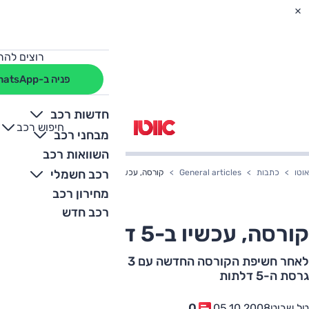
רוצים להת
פניה ב-WhatsApp
חדשות רכב
חיפוש רכב
+
-
מבחני רכב
השוואות רכב
רכב חשמלי
אוטו
כתבות
General articles
קורסה, עכשיו ב-5 דלתות
מחירון רכב
רכב חדש
קורסה, עכשיו ב-5 דלתות
לאחר חשיפת הקורסה החדשה עם 3 דלתות, מציגה אופל את
גרסת ה-5 דלתות
0
טל שביט
05.10.2008