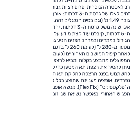
בלבד. עכשיו נחשפת גרסת ה-5 דלתות, שגם היא מציגה דמיון
רב לאסטרה הנוכחית ופרופורציות גבוהות. הממדים החיצוניים
זהים לאלו של גרסת ה-3 דלתות: אורך 3.99 מ', רוחב 1.71 מ',
גובה 1.49 מ' (וגם בסיס הגלגלים זהה, 2.51 מ'). היצע המנועים
אינו שונה משל גרסת ה-3 דלתות. יחד עם תמונות של גרסת
ה-5 דלתות, קיבלנו עוד קצת מידע על ההיצע כולו. יחד עם
הגידול בממדים ובמרחב הפנים הגיע גם גידול קל בנפח תא
מטען, מ-280 ל' (לעומת 260 ל' בדגם היוצא) ועד 1,100 ל'
לאחר קיפול המושבים האחוריים (לעומת 1,060). קיפול המושבים
המפוצלים מתבצע בקלות ומביא לרצפת הטענה שטוחה. בנוסף,
ניתן להסיר את רצפת תא המטען כדי לקבל תוספת עומק, וניתן
להשתמש בפנל הרצפה לחלוקת תא המטען לשני אזורים
נפרדים. אופציה מעניינת שתוצע בכל גרסאות הקורסה היא
ה^פלקספיקס^ (FlexFix), מנשא אופניים אינטגרלי הנשלף מתוך
הפגוש האחורי ומאפשר נשיאת שני זוגות אופניים.