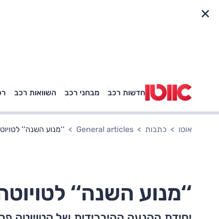
פריט מהיר
חדשות רכב
מבחני רכב
השוואות רכב
רכ
באיזה רכב פנאי נוסעת
אגם בוחבוט?
אוטו
כתבות
General articles
‘‘מנוע השנה‘‘ לטויוט
‘‘מנוע השנה‘‘ לטויוטה
יחידת ההנעה ההיברידית של הטויוטה פרי