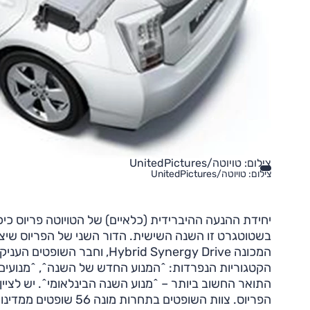
צילום: טויוטה/UnitedPictures
צילום: טויוטה/UnitedPictures
התואר החשוב ביותר – ^מנוע השנה הבינלאומי^. יש לצי
הפריוס. צוות השופטים 