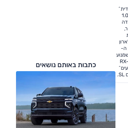
דית^
ה הונדה, עם עוד שני תארים – מנוע האינסייט זכה (בפעם החמישית ברציפות!) בתואר המנוע הטוב ביותר בנפח עד 1.0
וד קטפה הונדה
ני ליטר,
ארון
עד 4.0 ליטר עם מנוע ה-
, שמנוע
מנועים בנפח של מעל 4.0 ליטר; מאזדה עם מנוע ה^רנסיס^ הרוטורי המותקן ב-RX-8
כתבות באותם נושאים
ועים^