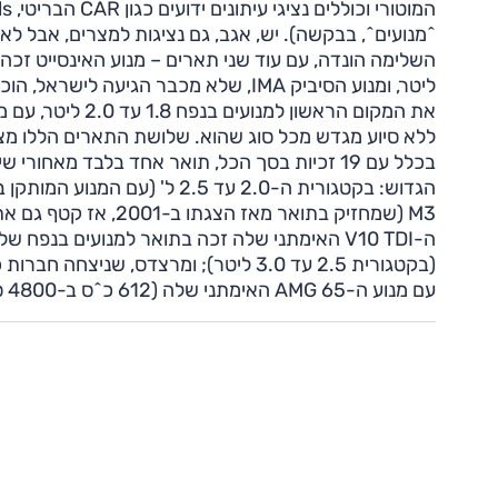
^מנועים^, בבקשה). יש, אגב, גם נציגות למצרים, אבל ל
ללא סיוע מגדש מכל סוג שהוא. שלושת התארים הללו מצ
בכלל עם 19 זכיות בסך הכל, תואר אחד בלבד מאחו
M3 (שמחזיק בתואר מאז
(בקטגורית 2.5 עד 3.0 ליטר); ומרצדס, 
עם מנוע ה-65 AMG האימתני שלה (612 כ^ס ב-4800 סל^ד ו-102 קג^מ ב-2000 סל^ד!) המותקן ב-S ,CL ולאחרונה גם SL.