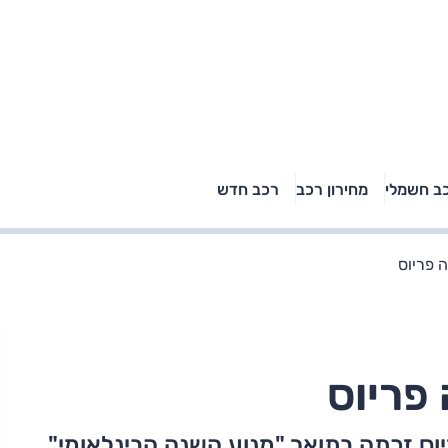
טויוטה ראב 4, קיה
ב חשמלי
מחירון רכב
רכב חדש
רכבי הסלב
ספורטאז' לונג ויונדאי
"הצל"
טוסון לונג ראש בראש: על
הנייר ועל הכביש
ה פריוס
 פריוס
וס זכתה בתואר "מנוע השנה הבינלאומי"