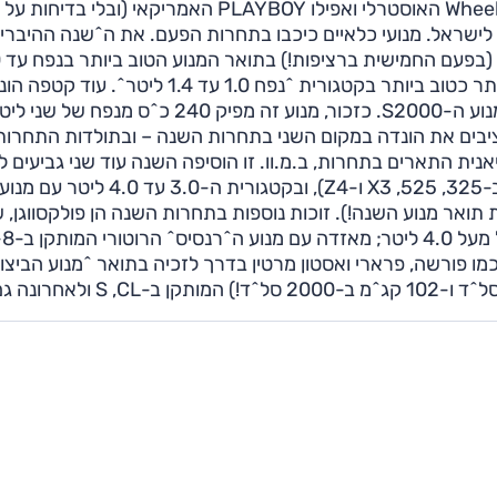
המוטורי וכוללים נציגי עיתונים ידועים כגון CAR הבריטי, Wheels האוסטרלי ואפילו PLAYBOY האמריקאי (ובלי בדיחות על
א לישראל. מנועי כלאיים כיכבו בתחרות הפעם. את ה^שנה ההיברי
השלימ
ליטר, ומנוע הסיביק IMA, שלא מכבר הגיעה לישראל, הוכתר כטוב ביותר בקטגורית ^נפח 1.0 עד 1.4 ליטר^. ע
את המקום הראשון למנועים בנפח 1.8 עד 2.0 ליטר, עם מנוע ה-S2000. כזכור, מנוע זה מפיק 240 כ^ס מנפח של ש
יבים את הונדה במקום השני בתחרות השנה – ובתולדות התחרות
רי שיאנית התארים בתחרות, ב.מ.וו. זו הוסיפה השנה עוד שני גביעים ל
הגדוש: בקטגורית ה-2.0 עד 2.5 ל' (עם המנוע המותקן ב-325, 525, X3 ו-Z4), ובקטגורית ה-3.0 
 הצגתו ב-2001, אז קטף גם את תואר מנוע השנה!). זוכות נוספות בתחרות השנה הן פולקסווגן
ה-V10 TDI האימתני שלה זכה בתואר ל
שניצחה חברות כמו פורשה, פרארי ואסטון מרטין בדרך לזכיה בתואר ^מנוע הביצ