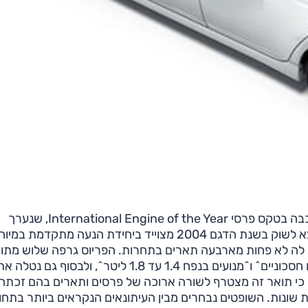
יחידת ההנעה ההיברידית (כלאיים) של הטויוטה פריוס כיכבה בטקס פרסי International Engine of the Year, שנערך
בשטוטגרט זו השנה השישית. הדור השני של הפריוס שיצא לשוק בשנת הדגם 2004 מצוייד ביחידת הנעה מתקדמת במ
הקטגוריות הנפרדות: ^המנוע החדש של השנה^, ^מנועים חסכוניים^ ו^מנועים בנפח 1.4 עד 1.8 ליטר^, ולבסוף גם נטלה 
ין כי תואר זה מצטרף לשורה ארוכה של פרסים ותארים בהם זכתה
בתחרות מונה 56 שופטים ממדינות שונות. השופטים נבחרים מבין העיתונאים הנקראים ביותר בתח