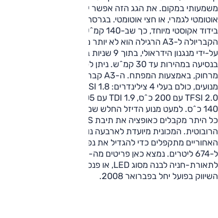
משמעותי במקום. את הגג הזה אפשר יהיה לקבל עם תפעול
אוטומטי לגמרי, או חצי אוטומטי. בגרסה האוטומטית הגג מגיע עם
בידוד אקוסטי מיוחד, כך שב-140 קמ^ש, הפרש רמת הרעש בין
הקבריולה ל-A3 הרגילה הוא לא יותר מ-1 דציבל. הגג נפתח
על-ידי מנגנון הידראולי, בתוך 9 שניות בלבד, וניתן לבצע זאת גם
בנסיעה במהירות עד 30 קמ^ש. ניתן לפקד על תפעול הגג גם
מרחוק, באמצעות המפתח. ה-A3 קבריולה תגיע עם ארבעה
מנועים, כולם בעלי 4 צילינדרים: 1.8 TFSI החדש עם 160 כ^ס,
2.0 TFSI עם 200 כ^ס, 1.9 TDI עם 105 כ^ס ו-2.0 TDI עם
140 כ^ס. למעט מנוע הדיזל החלש שמקבל תיבה ידנית בלבד,
כל היתר מקבלים כאופציה את תיבת S-טרוניק (DSG)
הרובוטית. המכונית מיועדת לארבעה נוסעים, והמושבים
האחוריים מתקפלים כדי להגדיל את נפח ההטענה מ-260
ל-674 ליטרים. נמצא כאן פריטים מה-A4 החדשה, כמו אופציה
לתאורת-חניה לבנה מסוג LED, או פנסים קדמיים עוקבי-פניה.
השיווק בפועל יחל בפברואר 2008.