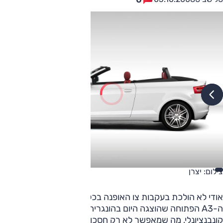
צילום: יצרן
אודי לא הולכת בעקבות צו האופנה בכל הקשור לגגות נפתחים.
ה-A3 הפתוחה שהוצגה היום בהונגריה מצויידת בגג רך
קונבנציונלי, מה שמאפשר לא רק חסכון במשקל אלא גם חסכון