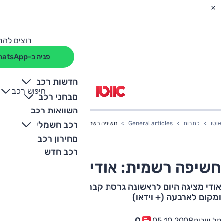
רוצים להת
פניה ב-WhatsApp
חדשות רכב
חיפוש רכב
+
-
מבחני רכב
השוואות רכב
רכב חשמלי
אוטו
כתבות
General articles
חשיפה רשמית: אודי A3 קבריולה
מחירון רכב
רכב חדש
חשיפה רשמית: אודי A3 קבריולה
אודי מציגה היום לראשונה גרסת קבריולה ל-A3, עם גג רך
ומקום לארבעה (+ וידאו)
0
טל שביט
05.10.2008