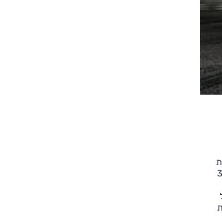
אות את
נית שהגדירה את המושג "הוט האץ', על פני יותר מ-30
ת