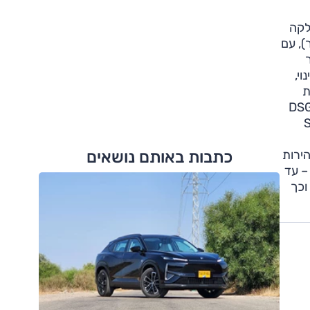
בל החלקה
לקבל גם Adaptive Chassis Control (או ACC בקיצור), עם
 אין שינוי,
מלהיות
 בקבוצתה. פולקסווגן מצהירה על 6.9 שניות מ-0 ל-100, זמן מאכזב לכשעצמו אשר אינו טוב משל גרסת DSG
ופל אסטרה OPC, רנו מגאן ספורט או פורד פוקוס ST
ומהירות
כתבות באותם נושאים
ים משמעותית – עד
צא וכך