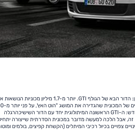
תעמוד תחת אור הזרקורים גם המכונית שאתם רואים כאן: הדור הבא של הגולף GTI. יותר מ-1.7 מיליון מכוניות הנוש
שילוש האותיות המוכר הזה יוצרו בחמשת הדורות הקודמים של המכו
שנה. על פי כל קנה מידה מדובר באייקון מוטורי. ישן מול חדש: ה-GTI הראשונה המיתולוגית יחד עם הדור השישיכהרגלה
 זה, אבל הלכה למעשה מדובר במכונית הסדרתית שייצורה יתחיל
 שינויים צפויים בכיול רכיבי המיתלים (הקשחת קפיצים, בולמים ומוטו