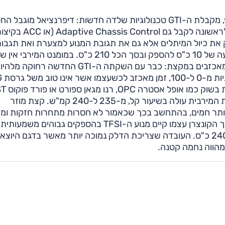
ואשר תערוך גם היא הופעת בכורה ציבורית בפריז. בנוסף, מקבלת ה-GTI טכנולוגיות שלדה חדשות: דיפרנציאל מוג
אלקטרוני, XDS, עורך כאן הופעת בכורה, וכאופציה ניתן לראשונה 
ק את כיול המיתלים אלא גם את תגובת המנוע למצערת ואת תגבור
ההגה. המנוע הוא ה-2.0 ל' TFSI המוכר, עם תוספת צנועה של 10 כ"ס להספק ובסך הכל 210 כ"ס. במומנט המירבי
28.6 קג"מ שמגיעים באותו סל"ד, מ-1,800. אלו נתונים מאכזבים במקצת: כבר עם השקתה ה-GTI החדשה רחוקה 
מלכת הביצועים
של הדגם הנוכחי ומציב את ה-GTI מאחורי מכוניות ותיקות בשוק כמו א
(שלא לדבר על גרסת ה-RS הממשמשת ובאה). המהירות המירבית עולה בשיעור קל, מ-235 ל-240 קמ"ש. קצת מוזר
לנכון להעניק ל-GTI ביצועים מעט יותר חמים, בהתחשב בכך שכאמור לא חסרות מתחרות חזקות 
ממנה כבר כיום, חצי שנה לפני יציאת המכונית לשוק. בתוך הקונצרן עצמו קיים מנוע ה-TFSI בהספקים גבוה
272 כ"ס באודי TTS, ואפילו הסיאט לאון קופרה מקבלת 240 כ"ס. העובדה שצריכת הדלק נמוכה יותר מאשר בדגם היו