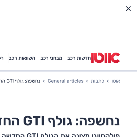
פריט מהיר
חדשות רכב
מבחני רכב
השוואות רכב
רכ
באיזה רכב פנאי נוסעת
אגם בוחבוט?
אוטו
כתבות
General articles
נחשפה: גולף GTI החדשה
נחשפה: גולף GTI החדשה
פולקסווגן מציגה את הגולף GTI החדשה, בינתיים כקונספט – אך הנתונים קצת מאכזבים