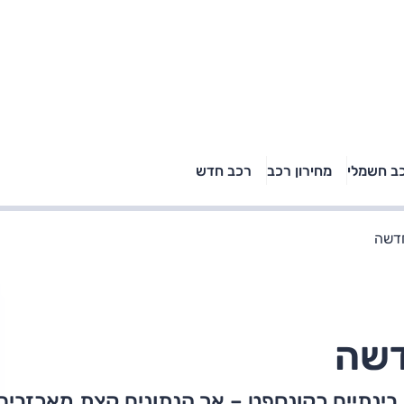
טויוטה ראב 4, קיה
ב חשמלי
מחירון רכב
רכב חדש
רכבי הסלב
ספורטאז' לונג ויונדאי
"הצל"
טוסון לונג ראש בראש: על
הנייר ועל הכביש