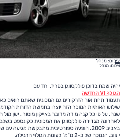
צילום: מנהל
צילום: מנהל
יהיה שמח בדוכן פולקסווגן בפריז. יחד עם
הגולף VI החדשה
לאחרונה מגדירה פולקסווגן את המכונית כקונספט בשלב
באביב 2009. הופעה ספורטיבית מתבקשת מגיעה עם
ייצוב, הנמכה של כ-2 ס"מ) לעומת הגולף הרגילה,