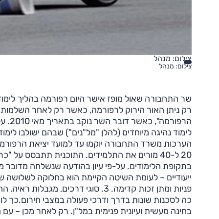
צילום: מנהל
צילום: מנהל
שר התחבורה שאול מופז אישר היום רפורמה בהליך לימודי
רק ניתן האור הירוק לרפורמה, כאשר רק לאחר השלמות כ
הרפור
לימוד נהיגה מיוחדים (להלן "מל"נים") שבהם ישולבו לימו
בתקופת הלימודים. על-פי עיון בהודעה שנשלחה מדובר מ
פניות ומתן זכות קדימה. 3. סוגי דרכי
כה לסכנות שונות בדרך ודרכי פעולה במצבי חירום.כך לומ
בחינה מעשית ועיונית פנימית במל"ן. רק לאחר מכן – ע