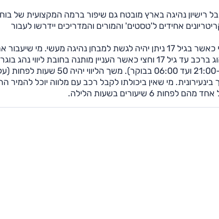
רישיון נהיגה בארץ מובטח גם שיפור ברמה המקצועית של בוחנ
טריונים אחידים ל'טסטים' והמורים והמדריכים יידרשו לעבור
מבקש הרישיון יוכל לגשת לתחילת הלימודים בגיל 16 וחצי כאשר בגיל 17 ניתן יהיה לגשת למבחן נהיגה מעשי. מי שיעבור
המבחן בהצלחה יקבל היתר נהיגה מיוחד שיאפשר לו לנהוג ברכב עד גיל 17 וחצי כאשר העניין מותנה בחובת ליווי נ
במשך חצי שנה, שלושה חודשים ממנה בשעות הלילה (מ-21:00 ועד 06:00 בבוקר). משך הליווי יה
אשר 10 שעות בלילה ו-10 שעות בדרך בינעירונית. מי שאין ביכולתו לקבל רכב עם מלווה יוכל להמיר 