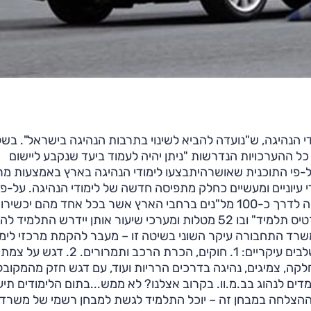
 הנהיגה, ש"נועדה להביא לשינוי בתרבות הנהיגה בישראל". בשל
ל ההערכויות הנדרשות "ניתן יהיה לעמוד ביעד שנקבע ליישום
מה", כאשר דובר השר נוקב בתאריך מאי 2010. על-פי התוכנית שאושרהיתבצעו לימודי הנהיגה בארץ באמצעות 
די עיוניים ומעשיים כחלק מתפיסה חדשה של לימודי הנהיגה. על-פי
הערכות משרד התחבורה יוקמו עד למועד יציאת הרפורמה לדרך כ-100 מל"נים ברחבי הארץ אשר בכל אחד מהם יכשי
20 ל-40 מורים את התלמידים. התוכנית תתבסס על "כרטיס תלמיד" ובו 52 מטלות ומערכי שיעור אותן יידרש הת
שרד התחבורה עיקר השוני בשיטה זו – מעבר להקמת מרכזי לימו
ייעודיים – לעומת השיטה הקיימת הוא בחלוקה לשלושה שלבים עיקריים: 1. חוקים, הכרת הרכב ותמרורים. 
ם, מגבלות ראיה, החלקה, צמיגים, נהיגה בדרכים הרריות ועוד, עם דגש חזק מהמקוב
דים לנהוג בב.מ.וו. בקרוב אצלנו? לא ממש...בתום הלימודים תי
ם ההצלחה במבחן זה – יוכל התלמיד לגשת למבחן רשמי של משרד