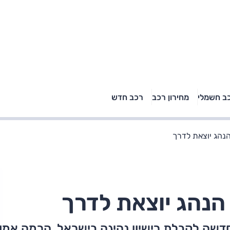
טויוטה ראב 4, קיה
ב חשמלי
מחירון רכב
רכב חדש
רכבי הסלב
ספורטאז' לונג ויונדאי
"הצל"
טוסון לונג ראש בראש: על
הנייר ועל הכביש
נהג יוצאת לדרך
הנהג יוצאת לדרך
חדשה לקבלת רישיון נהיגה בישראל. הרמה אמו