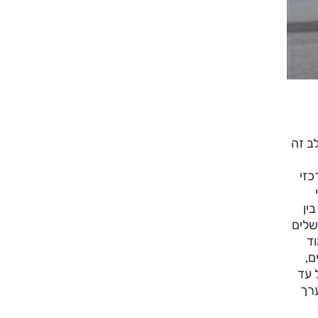
ב זה
מרכזי
רו בין
למיד להשלים
ד
2. דגש על צמתים,
ל עד
ערך