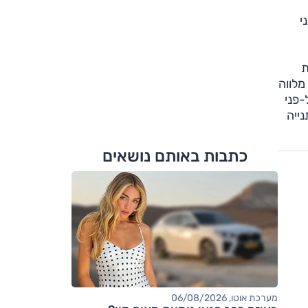
י
 את
הג בוגר מלווה
יה 50 שעות לפחות (על-פני
התנייה
כתבות באותם נושאים
מערכת אוטו, 06/08/2026