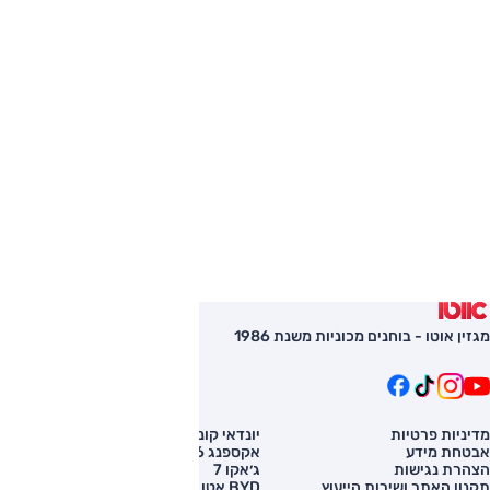
מגזין אוטו - בוחנים מכוניות משנת 1986
מדיניות פרטיות
יונדאי קונה
השוואת רכב
אבטחת מידע
אקספנג G6
רכב חדש
הצהרת נגישות
ג׳אקו 7
מחירון רכב
תקנון האתר ושירות הייעוץ
BYD אטו 3
מימון לרכב