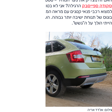
האם זה מצדיק את פער המחיר – 4000 שקלים – אל מול
סקודה ספייסבק
הרגילה? אני לא בטוח. במחירים קרובים תוכלו
למצוא רכבי פנאי קטנים עם מראה המשדר הרבה יותר שטח, עם
בונוס של תנוחת ישיבה יותר גבוהה. העניין הוא שדווקא מולם, אני
הייתי הולך על ה"גשש".
צילום: אלדד אריה