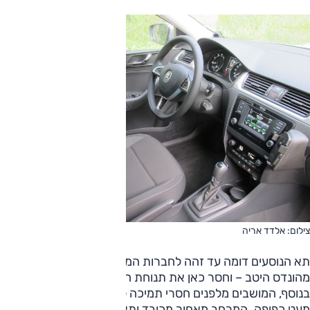
צילום: אלדד אריה
תא הנוסעים דומה עד זהה לחברות המשפחה. איכותי, שמרני,
מהונדס היטב – וחסר כאן את תנוחת הנהיגה של רכב פנאי.
בנוסף, המושבים מלפנים חסרי תמיכה לגב תחתון וכופים תנוחה
מעט כפופה. המרחב מאחור מכובד ותא המטען בקצה הרכב