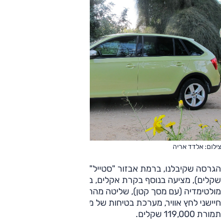
צילום: אלדד אריה
הגרסה שקיבלנו, ברמת אבזור "סטייל" (בלי גג פנורמי; 6000
שקלים), מציעה בנוסף בקרת אקלים, בקרת שיוט, מערך
מולטימדיה (עם מסך קטן), שליטה מההגה על מערכת השמע,
חיישני לחץ אוויר, מערכת בטיחות של מובילאיי ועוד כמה. שלכם
תמורת 119,000 שקלים.