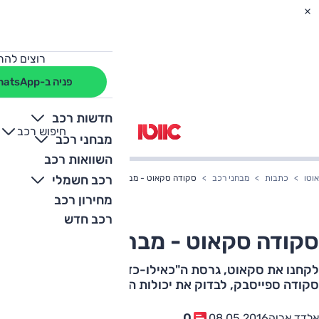
רוצים להת
פניה ב-WhatsApp
חדשות רכב
חיפוש רכב
+
-
מבחני רכב
השוואות רכב
רכב חשמלי
אוטו
כתבות
מבחני רכב
סקודה סקאוט - מבחן דרכים
מחירון רכב
רכב חדש
סקודה סקאוט - מבחן דרכים
לקחנו את סקאוט, גרסת ה"כאילו-כזה-פנאי-שטח" של
סקודה ספייסבק, לבדוק את יכולות הגישוש
0
אלדד אריה
08.05.2016