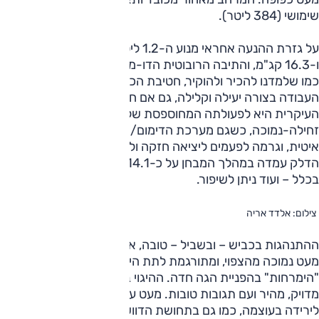
שימושי (384 ליטר).
על גזרת ההנעה אחראי מנוע ה-1.2 ליטר המוכר, כאן עם 90 
ו-16.3 קג"מ, והתיבה הרובוטית הדו-מצמדית על שבעת הילוכיה.
כמו שלמדנו להכיר ולהוקיר, חטיבת הכח הזו יודעת לעשות את
העבודה בצורה יעילה וקלילה, גם אם חסרת מחץ. הטענה
העיקרית היא לפעולתה המחוספסת של התיבה במהירות
זחילה-נמוכה, כשגם מערכת הדימום/התנעה עבדה בצורה
איטית, וגרמה לפעמים ליציאה חזקה ולא רצויה מהמקום. צריכת
הדלק עמדה במהלך המבחן על כ-14.1 קילומטר לליטר, לא רע
בכלל – ועוד ניתן לשיפור.
צילום: אלדד אריה
ההתנהגות בכביש – ובשביל – טובה, אך האחיזה בציר הקדמי
מעט נמוכה מהצפוי, ומתורגמת לתת היגוי מתון ותחושת
"הימרחות" בהפניית הגה חדה. ההיגוי בסך הכל בסדר גמור:
מדויק, מהיר ועם תגובות טובות. מעט עומס על הבלמים הוביל
לירידה בעוצמה, כמו גם בתחושת הדוושה ושקיעתה.