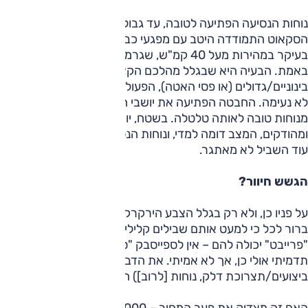
נוחות הנסיעה הפתיעה לטובה, עד גבול מסוים – תרתי משמע.
הסקאוט התמודדה היטב עם מפגעי כביש שונים (ומשונים),
בעיקר במהירות מעל 40 קמ"ש, שגרמה למתלים להתחיל לעבוד
באמת. הבעיה היא שבגלל מהלכם הקצר יחסית, על שיבושים
בינוניים/גדולים (או פסי האטה), הפעולה שלהם תורגמה לחבטה
לא נעימה. החבטה הפתיעה את יושבי הרכב בגלל המעבר החד
מנוחות טובה לאותה טלטלה. בשטח, יותר נכון בשבילים קלילים
ומהודקים, המצב דומה למדי, ונוחות הנסיעה הטובה תישמר כל
עוד השביל לא מאתגר.
הגשש חיוור?
על פניו כן, ולא רק בגלל הצבע הירקרק של רכב ההדגמה. הרי
ברור לכל כי למעט אותם שבילים קלילים – כאלו שכמעט כל
"פרייבט" יכולה להם – אין לספייסבק "סקאוט" יתרון אמיתי.
תדמיתי אולי כן, אך לא אמיתי. את הדברים החשובים (שימושיות,
ביצועים/תצרוכת דלק, נוחות [לרוב]) היא עושה באופן נאות.