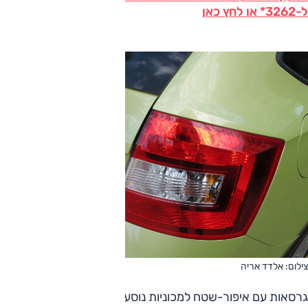
ל-3262* או לחץ כאן
צילום: אלדד אריה
גרסאות עם איפור-שטח למכוניות נוסעים הן סיפור וותיק – ואינן