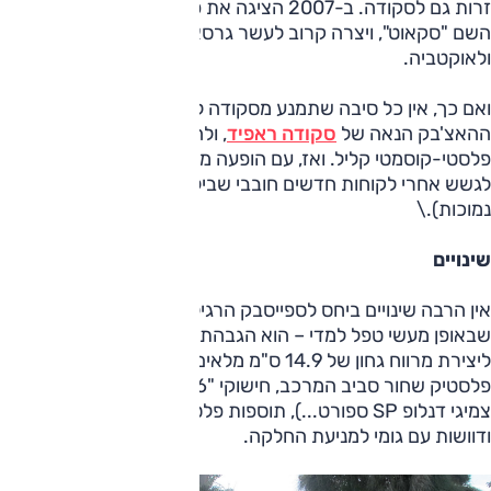
זרות גם לסקודה. ב-2007 הציגה את פאביה בגרסה כזאת תחת
השם "סקאוט", ויצרה קרוב לעשר גרסאות כאלה גם לרומסטר
ולאוקטביה.
ואם כך, אין כל סיבה שתמנע מסקודה לקחת את ספייסבק, גרסת
ההאצ'בק הנאה של
סקודה ראפיד
, ולהעביר אותה טיפול
פלסטי-קוסמטי קליל. ואז, עם הופעה משופרת, לשלוח אותה
לגשש אחרי לקוחות חדשים חובבי שבילים/מדרכות (רצוי
נמוכות).\
שינויים
אין הרבה שינויים ביחס לספייסבק הרגילה, גם על הנייר. העיקר –
שבאופן מעשי טפל למדי – הוא הגבהת המרכב ב-1.4 ס"מ,
ליצירת מרווח גחון של 14.9 ס"מ מלאים. עוד תמצאו עיטורי
פלסטיק שחור סביב המרכב, חישוקי "16 נאים (205/45, עם
צמיגי דנלופ SP ספורט...), תוספות פלסטיק לפגושים, מיגון תחתון
ודוושות עם גומי למניעת החלקה.