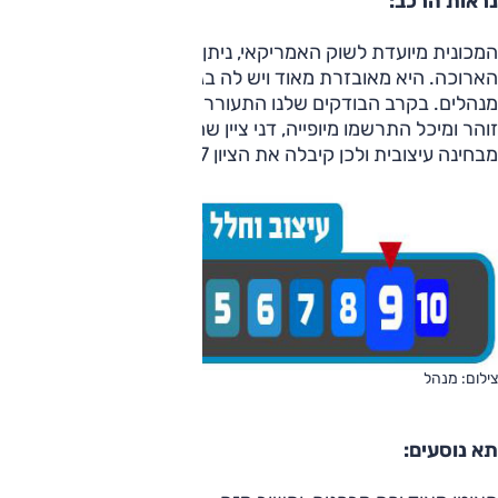
נראות הרכב:
המכונית מיועדת לשוק האמריקאי, ניתן לראות זאת לפי החזות
הארוכה. היא מאובזרת מאוד ויש לה בגאז' גדול ביחס למכוניות
מנהלים. בקרב הבודקים שלנו התעוררה מחלוקת באשר לציון בעו
זוהר ומיכל התרשמו מיופייה, דני ציין שהיא אינה פורצת דרך
מבחינה עיצובית ולכן קיבלה את הציון 7.
צילום: מנהל
תא נוסעים: