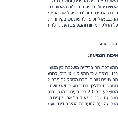
האוטו מאוד יפה מבפנים, וחשוב מזה – מרווח מאוד, כך ששלושה
אנשים יכולים לשבת בקלות מאחור בלי להצטופף. אם מתחשק
לכם להתפנק תוכלו להפעיל את הכיסאות המחוממים ברחבי
הרכב, או לחלופין להשתמש בקירור המובנה במושבים הקדמיים.
על החלל המרווח והמעוצב העניקו לה הבודקים את הציון 9.
צילום: מנהל
איכות הנסיעה:
המערכת ההיברידית משלבת בין מנוע חשמלי של 51 כ"ס למנוע
בנזין בנפח 2 ל' המפיק 154 כ"ס, להספק משולב של 193 כ"ס.
הביצועים טובים והכח מספק גם מבלי לאמץ את המנוע - והיא גם
חסכונית בדלק: בתוך העיר היא עושה בין 14 ל-17 קילומטר לל
מחוץ לעיר כ-20 בלי בעיה. כמו כן, בנסיעה על המנוע החשמלי
הנסיעה שקטה מאוד. כל אלו מקנים לה את הציון 9 על איכות
הנסיעה ועל המערכת ההיברידית שעובדת בצורה יוצאת מן הכלל.