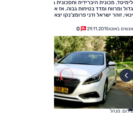
לימיטד. מכונית היברידית וחסכונית בדלק, עם חלל פנימי
גדול ומרווח ומדד בטיחות גבוה. אז איך היא על הכביש? מיכל
ינאי, זוהר ישראל ודני פרומצ'נקו יצא
0
אנשים באוטו
29.11.2015
צילום: מנהל