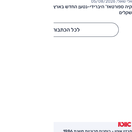
אלי שאולי, 05/08/2026
קיה ספורטאז' היברידי-נטען החדש בארץ – המחיר החל מ-220,000
שקלים
לכל הכתבות
מגזין אוטו - בוחנים מכוניות משנת 1986