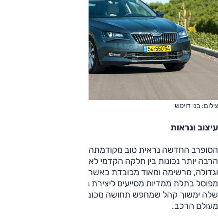
צילום: בני דויטש
עיצוב ונראות
הסופרב החדשה נראית טוב מקודמתה בייחוד בגלל פרופורציות
הרבה יותר נכונות בין חלקה הקדמי לאחורי. היא נראית סלונית
וגדולה, מרשימה ומאוד מכובדת כאשר קווי דופן הרמוניים וחרטום
מפוסל בתלת ממדיות מסייעים ליצירת נוכחות ברורה. המופע
שלה ימשוך קהל שמחפש תחושה מכובדת וגדולה שקצת נעלמה
מעולם הרכב.