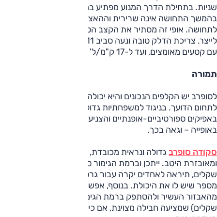
שניות. בתחילת הדרך המנוע מפתיע בהעברת כוח מיידית, אבל
בהמשך התחושה אינה שרירית וההאצה הדרגתית ומתונה
לתחושה. אופי זה מסתיר את הקצב הטוב שהמכונית מסוגלת
לייצר. צריכת הדלק טובה ונעה סביב 11 ק"מ לליטר למסלול מגוון
עם קטעים מאומצים, ועד ל-17 ק"מ/ל' בשיוט רגוע.
תמורה
לסופרב יש הקלפים הנכונים והיא יכולה למשוך גם לקוחות חדשים
לתחום הדועך. בניגוד למשפחתיות גדולות אחרות, שבחרו
באפיקים ספורטיביים-אופנתיים והצניעו מידות, הסופרב סלונית
באופייה – וגאה בכך.
סקודה סופרב
גדולה ונראית מכובדת, מציעה מרחב מצוין
ומאובזרת היטב. ייתכן וברמת הגימור סטייל, שעולה 185,000
שקלים, תיראה לאחדים יקרה עבור גרסת 1.4 ליטר, אבל המנוע
מספר שיש לו את היכולת. בנוסף, אפשר בהחלט לוותר על חלק
מהאבזור העשיר ולהסתפק ברמת הגימור אמבישן (160,000
שקלים) שמציעה חבילה מצוינת, אם כי ללא המתלים