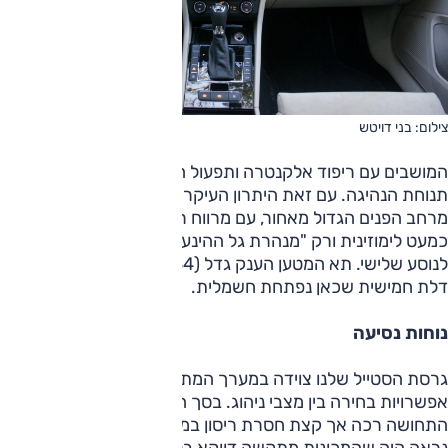
צילום: בני דויטש
המושבים עם ריפוד אלקנטרה ותפעול החשמלי נוחים, וכך גם
תנוחת הנהיגה. עם זאת היתרון העיקרי של הסופרב היה ונותר
מרחב הפנים הגדול מאחור, עם מרווח רגליים עצום. התחושה היא
כמעט לימוזינית ורק "מנהרת גל ההינע" הבולטת ברצפה תפריע
לנוסע שלישי. תא המטען הענק גדל (584 ל') והוא שימושי בזכות
דלת חמישית שכאן נפתחת חשמלית.
נוחות נסיעה
גרסת הסטייל שלנו צוידה במערך המתלים האדפטיבי הכוללת
אפשרויות בחירה בין מצבי ניהוג. בסך הכל איכות הנסיעה נעימה,
התחושה רכה אך קצת חסרת ריסון במצבים רגילים. מצד שני
נראה היה שהמכונית מתקשה דווקא בסינון רצף שיבושים קטנים