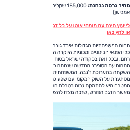
מחיר גרסה נבחנת:
185,000 שקלים (160,000 ברמת גימור
אמבישן)
לייעוץ חינם עם מומחי אוטו על כל דגמי סקודה חייג ל-3262*
או לחץ כאן
תחום המשפחתיות הגדולות איבד גובה בשנים האחרונות כאשר
כלי הפנאי הבינוניים ומכוניות היוקרה הקומפקטיות נגסו בו ללא
רחם. ובכל זאת בסקודה ישראל בטוחים שהם יצליחו להעיר את
התחום עם הסופרב החדשה שנחתה כאן כחצי שנה לאחר
השקתה בתערוכת ז'נבה. המשפחתית הגדולה החדשה
מסתערת על השוק המקומי עם שפע גרסאות ורמות גימור, כאשר
המטרה היא להתמקם גבוה בטבלת המכירות ולהצליח אפילו יותר
מאשר הדגם הפורש, שזכה מצדו להצלחה נאה למדי.