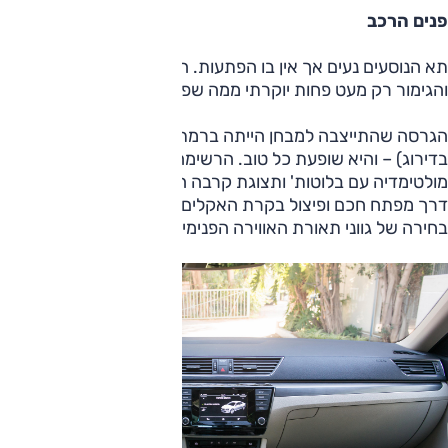
פנים הרכב
תא הנוסעים נעים אך אין בו הפתעות. הסופרב מציעה מרחב גדול
והגימור רק מעט פחות יוקרתי ממה שפגשנו בפאסאט.
הגרסה שהתייצבה למבחן הייתה ברמת הגימור סטייל (השנייה
בדירוג) – והיא שופעת כל טוב. הרשימה עשירה, החל ממערך
מולטימדיה עם בלוטות' ותצוגת קרבה היקפית (וחניה אוטומטית),
דרך מפתח חכם ופיצול בקרת האקלים גם לאחור, ועד אפשרות
בחירה של גווני תאורת האווירה הפנימית ופנסי קסנון.