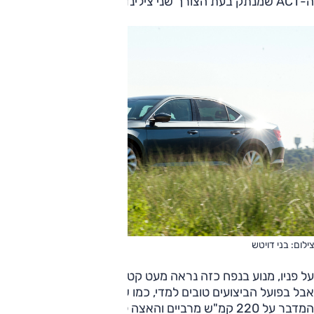
ה-ACT שמנתק בעת הצורך שני צילינדרים לטובת החיסכון.
צילום: בני דויטש
על פניו, מנוע בנפח כזה נראה מעט קטן עבור מכונית כה גדולה,
אבל בפועל הביצועים טובים למדי, כמו שטוען המפרט הטכני
המדבר על 220 קמ"ש מרביים והאצה ל-100 קמ"ש ב-8.8