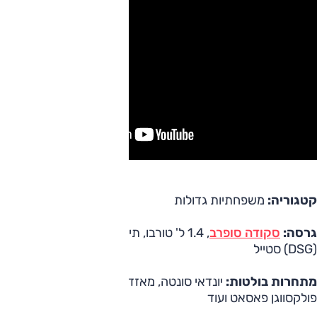
קטגוריה:
משפחתיות גדולות
גרסה:
סקודה סופרב
, 1.4 ל' טורבו, תיבה רובוטית דו-מצמדית
(DSG) סטייל
מתחרות בולטות:
יונדאי סונטה, מאזדה 6, סובארו B4,
פולקסווגן פאסאט ועוד