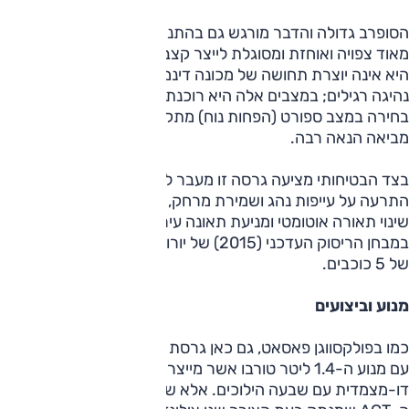
הסופרב גדולה והדבר מורגש גם בהתנהגות הכביש שלה. היא
מאוד צפויה ואוחזת ומסוגלת לייצר קצב מפתיע בפניות. מצד שני
היא אינה יוצרת תחושה של מכונה דינמית, בייחוד ודווקא במצבי
נהיגה רגילים; במצבים אלה היא רוכנת ואינה מרוסנת מספיק.
בחירה במצב ספורט (הפחות נוח) מתקנת זאת, אך עדיין אינה
מביאה הנאה רבה.
בצד הבטיחותי מציעה גרסה זו מעבר לשבע כריות אוויר גם
התרעה על עייפות נהג ושמירת מרחק, ניטור לחץ אוויר בצמיגים,
שינוי תאורה אוטומטי ומניעת תאונה עירונית. הסופרב נבחנה
במבחן הריסוק העדכני (2015) של יורו NCAP, וזכתה לציון מלא
של 5 כוכבים.
מנוע וביצועים
כמו בפולקסווגן פאסאט, גם כאן גרסת הבסיס המקומית מוצעת
עם מנוע ה-1.4 ליטר טורבו אשר מייצר 150 כ"ס ומשודך לתיבה
דו-מצמדית עם שבעה הילוכים. אלא שכאן המנוע חמוש במנגנון