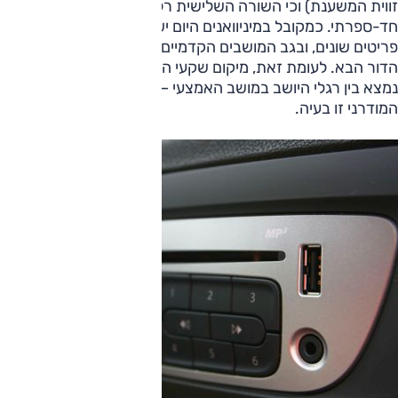
זווית המשענת) וכי השורה השלישית רלוונטית בעיקר לילדים בגיל
חד-ספרתי. כמקובל במיניוואנים היום יש שפע תאים לאחסון
פריטים שונים, ובגב המושבים הקדמיים יש מגשים לטובת ציורי
הדור הבא. לעומת זאת, מיקום שקעי הכוח לא אידיאלי – האחורי
נמצא בין רגלי היושב במושב האמצעי – ובעולם הגאדג'טים
המודרני זו בעיה.