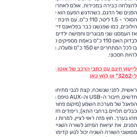
להצלחה כבירה במכירות. אולם לאחרונה הגיעה לארץ מתיחת
הפנים של הדגם, כשהדגש הפעם הוא על יחידת ההנעה לוגמת
הסולר - 1.5 ליטר, 110 כ"ס, עם תיבת דו-מצמדית בעלת 6
הילוכים, כמו שפגשנו כבר בפלואנס דיזל.
אז העמסנו שני מבוגרים וחמישה ילדים ויצאנו לנסיעה ארוכה כדי
לבדוק האם 110 כ"ס באמת מספיקים למיניוואן קומפקטי, בעולם
בו לכל המתחרים יש 150 כ"ס ומעלה, ועד כמה יכול השילוב הזה
להיות חסכוני.
לייעוץ חינם עם כתבי הרכב של אוטו על רנו סניק חייג
ל-3262* או לחץ כאן
ראשית, לפני שנשכח, קצת לגבי מתיחת הפנים – יש חישוקים
חדשים, חיבור ה-USB וה-AUX טיפס מליד שקע הכוח אל
הפאנל של מערכת השמע (מיקום פחות מוצלח, לטעמי, שגורר
כבלים תלויים ברחבי התא), ריפודים חדשים ופנסי LED כפנסי יום
וזהו בערך. חוץ מזה ראוי לציין, למרות שכך היה גם לפני מתיחת
הפנים, את יציאות המיזוג לשורה השנייה, את העובדה שכל אחד
ממושבי השורה השניה יכול לנוע קדימה ואחורה (וניתן לכוון את