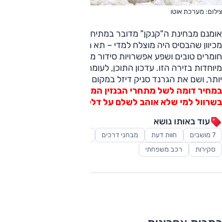
צילום: מערכת אוטו
אומנם מבחינת ה"קנקן" מדובר במתיחת פנים מינורית, אולם
מכיוון שהבסיס היה מוצלח למדי – תא הנוסעים נעים ופרקטי, עם
חומרים טובים ושפע אפשרויות סידור מושבים – אין לנו תלונות
מיוחדות בזירה הזו. עדכון התוכן, לעומת זאת, משמעותי הרבה
יותר, ושם את הגרנד סניק דיזל במקום שונה לחלוטין מבעבר.
במחיר דומה לשל מתחרי הבנזין המובילים, יש לו אס אמיתי
בשרוול למי שלא אוהב לשלם על דלק.
עוד באותו נושא
7 מושבים
חוות דעת
מבחני דרכים
מסחריות
מתיחת פנים
סקירות
רכב משפחתי