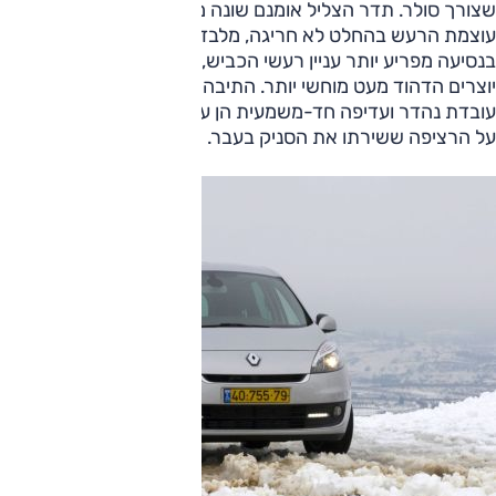
שצורך סולר. תדר הצליל אומנם שונה משל מנוע בנזין, אבל
עוצמת הרעש בהחלט לא חריגה, מלבד טרטור קל כשהמנוע קר.
בנסיעה מפריע יותר עניין רעשי הכביש, שבתוך הקופסה הגדולה
יוצרים הדהוד מעט מוחשי יותר. התיבה הדו-מצמדית, אגב,
עובדת נהדר ועדיפה חד-משמעית הן על הפלנטרית 4 הילוכים וה
על הרציפה ששירתו את הסניק בעבר.