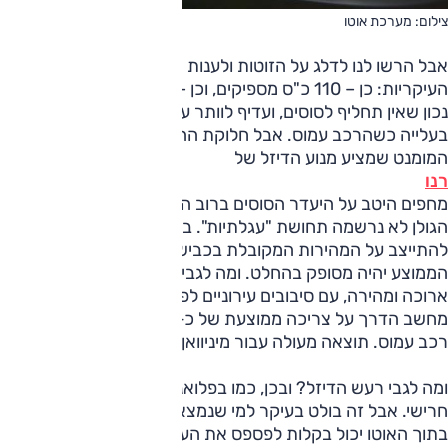
צילום: מערכת אוטו
אבל הרשו לנו לדלג על הזוטות ולענות מיד על השאלות
העיקריות: כן – 110 כ"ס מספיקים, וכן – הוא באמת חסכוני. אז
נכון שאין תחליף לסוסים, ועדיף לוותר על עקיפות הרפתקניות
בעלייה כשהרכב עמוס. אבל חלוקת ההילוכים הטובה וזמינות
המומנט שמציע מנוע הדיזל של
רנו
מחפים היטב על היעדר הסוסים ברוב הזמן, וגם בעליות לרמת
הגולן לא נרשמה תחושת "עגלתיות". בשיוט לא הייתה שום בעיה
להתייצב על המהירות המקובלת בכביש 6, כך שכנראה שהנהג
הממוצע יהיה מסופק בהחלט. ומה לגבי החיסכון? בסוף נסיעה
ארוכה ומהירה, עם סיבובים עירוניים לפתיחה וקינוח, הראה
מחשב הדרך על צריכה ממוצעת של כ-15 ק"מ לליטר – וזה עם
רכב עמוס. תוצאה מעולה עבור מיניוואן.
ומה לגבי רעש הדיזל? ובכן, כמו בפלואנס, המנוע כאן לא בדיוק
חרישי. אבל זה בולט בעיקר למי שנמצא מחוץ לרכב – מי שיושב
בתוך האוטו יכול בקלות לפספס את העובדה שהוא נוסע ברכב