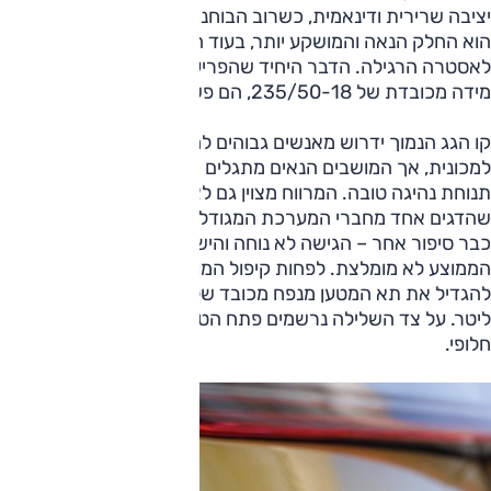
יציבה שרירית ודינאמית, כשרוב הבוחנים טוענים שדווקא הזנב
הוא החלק הנאה והמושקע יותר, בעוד החרטום דומה מדי
לאסטרה הרגילה. הדבר היחיד שהפריע לנו היו הגלגלים; למרות
מידה מכובדת של 235/50-18, הם פשוט נראים קטנים.
קו הגג הנמוך ידרוש מאנשים גבוהים להפגין גמישות בכניסה
למכונית, אך המושבים הנאים מתגלים כנוחים מאוד, וקל למצוא
תנוחת נהיגה טובה. המרווח מצוין גם לצאצאיו של עוג, כפי
שהדגים אחד מחברי המערכת המגודלים. הספסל האחורי הוא
כבר סיפור אחר – הגישה לא נוחה והישיבה לאנשים בגובה מעל
הממוצע לא מומלצת. לפחות קיפול המושבים נוח ומאפשר
להגדיל את תא המטען מנפח מכובד של 370 ליטר ל-1,235
ליטר. על צד השלילה נרשמים פתח הטענה קטן והעדר צמיג
חלופי.