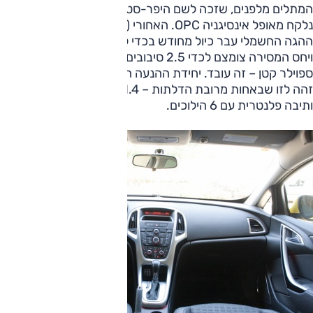
המתלים מלפנים, שזכה לשם היפר-סטרטס (HiPerStruts),
נלקח מאופל אינסיגניה OPC. האחורי (רב-חיבורי) כויל מחדש.
ההגה החשמלי עבר כיול מחודש בכדי להעניק יותר דיוק ותחושה,
ויחס המסירה צומצם לכדי 2.5 סיבובים בין נעילות. ואם תרשו לי
ספוילר קטן – זה עובד. יחידת ההנעה היחידה שמוצעת בארץ
זהה לזו שבאחות מרובת הדלתות – 1.4 ליטר, טורבו, 140 כ"ס
ותיבה פלנטרית עם 6 הילוכים.