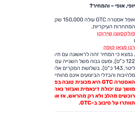
יופי, אופי – והמחיר?
אופל אסטרה GTC עולה 150,000 שקלים. אם נשווה זאת אל
המתחרות העיקריות,
פולקסווגן שירוקו
ו
רנו מגאן קופה
, נמצא כי המחיר זהה לראשונה עם תיבה ידנית (מנוע 1.4 ליטר,
122 כ"ס), ומעט גבוה משל השנייה עם תיבה רציפה (מנוע 2.0
ליטר, 143 כ"ס). בשלושת המקרים אלו גרסאות הנעה לא
מלהיבות והבדלי הביצועים אינם מהותיים.
האסטרה GTC היא מכונית טובה בפני עצמה המשלבת עיצוב
מושך עם יכולת דינאמית ואבזור נאה. אבל מכוניות מסוגה
רוכשים מהלב ולא רק מהראש, אז אם אתם בכיוון – אל
תוותרו על סיבוב ב-GTC.