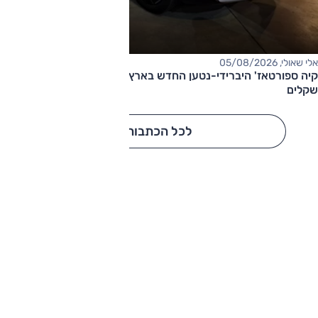
אלי שאולי, 05/08/2026
קיה ספורטאז' היברידי-נטען החדש בארץ – המחיר החל מ-220,000
שקלים
לכל הכתבות