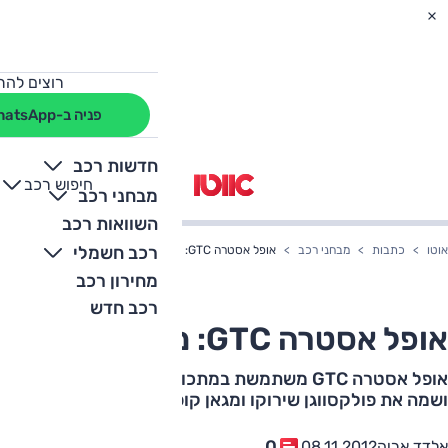
רוצים להת
פניה ב-WhatsApp
חדשות רכב
חיפוש רכב
+
-
מבחני רכב
השוואות רכב
רכב חשמלי
אוטו
כתבות
מבחני רכב
אופל אסטרה GTC: מבחן דרכים
מחירון רכב
רכב חדש
אופל אסטרה GTC: מבחן דרכים
אופל אסטרה GTC משתמשת במתכון מוכר לחידוד התדמית,
ושמה את פולקסווגן שירוקו ומגאן קופה בין הכוונות
0
אלדד אריה
08.11.2012