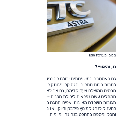
צילום: מערכת אוטו
נו, והאופי?
גם באסטרה המשפחתית יכולנו להרגיש כי השלדה מכוילת נכון,
למרות רכות מתלים והגה קל ומנותק לחלוטין. ה-GTC לוקחת את
הבסיס המוצלח צעד קדימה, גם אם לא עד הסוף. השינוי במערך
המתלים עשה נפלאות ליכולת הפניה – זוויות הגלגול נמוכות,
תגובות השלדה מצוינות ואפילו ההגה משתתף בחגיגה ומצליח
להעניק לנהג קמצוץ פידבק ודיוק. ואז מגיעים למנוע. הוא נחמד
והכל, ומספק בהחלט בנהיגה יומיומית, אבל הוא פשוט קטן על