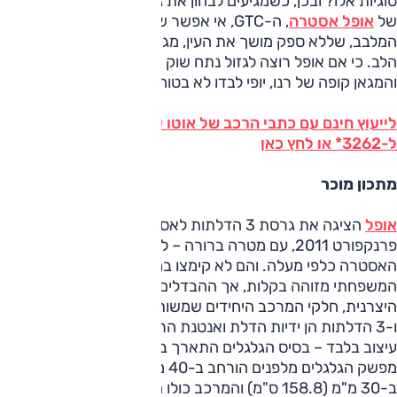
סוגיות אלו? ובכן, כשמגיעים לבחון את גרסת 3 הדלתות החדשה
של
אופל אסטרה
, ה-GTC, אי אפשר שלא לתהות האם עיצובה
המלבב, שללא ספק מושך את העין, מגובה באופי שגם ימשוך את
הלב. כי אם אופל רוצה לגזול נתח שוק מהשירוקו של פולקסווגן
והמגאן קופה של רנו, יופי לבדו לא בטוח שיספיק.
לייעוץ חינם עם כתבי הרכב של אוטו על אופל אסטרה חייג
ל-3262* או לחץ כאן
מתכון מוכר
אופל
הציגה את גרסת 3 הדלתות לאסטרה לקראת תערוכת
פרנקפורט 2011, עם מטרה ברורה – לדחוף את תדמית
האסטרה כלפי מעלה. והם לא קימצו במאמצים – אומנם ה-DNA
המשפחתי מזוהה בקלות, אך ההבדלים רבים ועמוקים. לטענת
היצרנית, חלקי המרכב היחידים שמשותפים לגרסת 5 הדלתות
ו-3 הדלתות הן ידיות הדלת ואנטנת הרדיו... ולא מדובר בשינויי
עיצוב בלבד – בסיס הגלגלים התארך בס"מ אחד (269.5 ס"מ),
מפשק הגלגלים מלפנים הורחב ב-40 מ"מ (158.4 ס"מ), מאחור
ב-30 מ"מ (158.8 ס"מ) והמרכב כולו הונמך ב-1.5 ס"מ. מערך