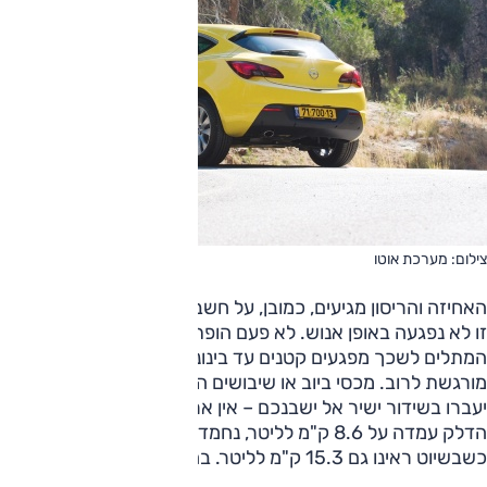
צילום: מערכת אוטו
האחיזה והריסון מגיעים, כמובן, על חשבון הנוחות, אך להפתעתנו
זו לא נפגעה באופן אנוש. לא פעם הופתענו לטובה מיכולת
המתלים לשכך מפגעים קטנים עד בינוניים, למרות שעבודתם
מורגשת לרוב. מכסי ביוב או שיבושים החורגים מדעת הישר, כבר
יעברו בשידור ישיר אל ישבנכם – אין ארוחות חינם... צריכת
הדלק עמדה על 8.6 ק"מ לליטר, נחמד בהתחשב בתנאי המבחן,
כשבשיוט ראינו גם 15.3 ק"מ לליטר. בהחלט סביר.