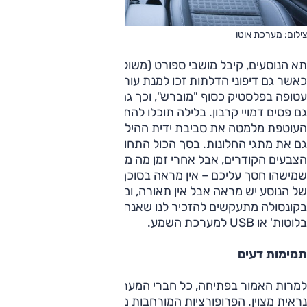
צילום: מערכת אוטו
תא הנוסעים, קיבל מושבי ספורט (משולבי עור) אוחזים ונאים יותר.
כאשר גם דיפוני הדלתות זכו למנת עור. הקונסולה המרכזית
עטופה בפלסטיק כסוף "מוברש", וכך גם ידיות הדלתות, בהן שולבו
גם פסים דמויי קרבון. בלילה תוכלו להתרשם מחבילת תאורה
העוטפת מלמטה את סביבת ידית ההילוכים, ומאירה באדום עדין
גם את מתגי החלונות. בסך הכול התחושה בתא נעימה, למרות
הצבעים הקודרים, אבל אחרי זמן מה מקבלים את ההרגשה
שמישהו חסך עליכם – אין מראה בסוכך השמש של הנהג, בזה
של הנוסע יש מראה אבל אין תאורה, ומשום מה כפתורים עקרים
בקונסולה מתעקשים להזכיר לנו שאנחנו לא קיבלנו חיבור
בלוטות' או USB למערכת השמע.
תמימות דעים
למרות האמור בפתיחה, כל חברי המערכת הסכימו שה-GTC
נראית מצוין. הפרופורציות המורחבות מצטרפות לעיצוב ליצירת