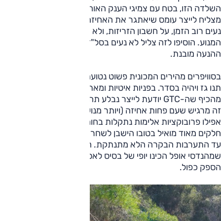
השלדה הזו, בטח עם צמיגי הענק האוחזים הללו, ופשוט לא
מצליח לייצר עומס שיאתגר את האחיזה. תיבת ההילוכים עובדת
נעים רוב הזמן, על חשבון הזריזות, ולא ממש עוזרת למצות את
המנוע. הוסיפו לזה צליל לא נעים בסל"ד גבוה, והאכזבה מיחידת
ההנעה מובנת.
בסוויפרים מהירים המכונית פשוט נטועה באספלט. עזבו מחוונים,
תנו גז ויהיה בסדר. בפניות איטיות ומאתגרות יותר, לא מעט
מהכיף שה-GTC יודעת לייצר נבלע תחת טונות האחיזה, וחבל, כי
זה מרגיש שעם פחות אחיזה (ויותר מנוע) היינו כבר ממש נהנים.
אפילו פרובוקציות אלימות נתקלות בחומה בצורה, ורק על כבישים
חלקים מאוד מואיל בטובו הישבן לשחרר אחיזה לפסיעה חביבה,
עד התערבות הבקרה הלא מתנתקת. השורה התחתונה היא
שמהנדסי אופל הכינו יופי של בסיס לאסטרה OPC, שתגיע עם
הספק כפול.