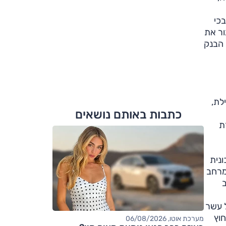
בכי
ור את
 הבנק
לת,
כתבות באותם נושאים
ת
נית
מרחב
ב
ל עשר
לחוץ
מערכת אוטו, 06/08/2026