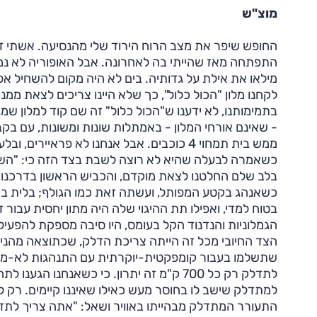
מוצ"ש
החופש שיפר את מצב הרוח הירוד שלי מהנסיעה. אשתי דוו
התפתחה מאז שהייתי בה לאחרונה. אבל האופוריה לא נמש
מילאו את אילת על גדותיה. בים לא היה מקום להשחיל אפילו
לקחנו מלון "הכול כלול", כך שלא היינו צריכים לצאת ממנו
בתמימותנו, לא ידענו ש"הכול כלול" זה שם קוד למלון שמ
- שאינם אורחי המלון - באמתלות שונות ומשונות, עם בק
ממש בית תמחוי 4 כוכבים. אבל אנחנו לא פר
כשאמרה לבעלה שהיא לא רוצה לשבת בצד הזה כי: "השול
בלב שלם החלטנו לצאת מוקדם, והכביש הראשון בדרכנו,
כשאנהג בקטע המפותל, ועשתה זאת כמו הגולף; בלית ברי
בטוח למדי, ואפילו תת ההיגוי שלה היה מתון יחסית עב
הגמלוניות והנדנוד הקל בעומס, היו סיבה מספקת להפעי
שתשלמו בעבור קומפקטית-יוקרתית עם התנהגות לא-מלהיב
לתדלק רק כל 700 ק"מ זה יתרון. כי כשאנחנ
למתדלק שישב לו בחוסר מעש כאילו שאיננו קיימים. רק ל
התעורר המתדלק מבהייתו באוויר ושאל: "אתה צריך לתד