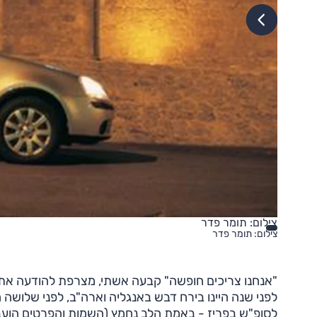
צילום: תומר פדר
צילום: תומר פדר
"אנחנו צריכים חופשה" קבעה אשתי, מצרפת להודעה את 
לפני שנה היינו בירח דבש באנגליה וארה"ב, לפני שלושה
לסופ"ש בפריז - באמת הלב נחמץ (השמות והפרטים הועבר