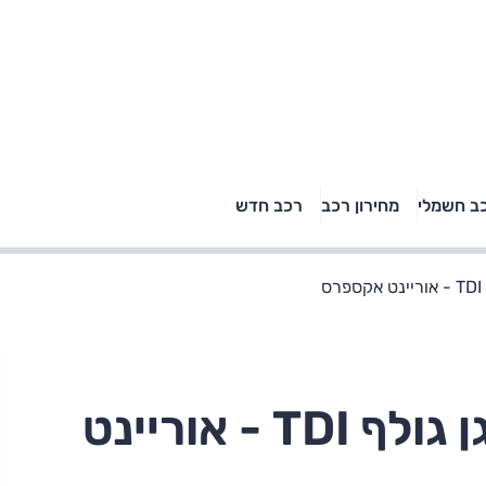
טויוטה ראב 4, קיה
ב חשמלי
מחירון רכב
רכב חדש
רכבי הסלב
ספורטאז' לונג ויונדאי
"הצל"
טוסון לונג ראש בראש: על
הנייר ועל הכביש
ס
נסיעת מבחן: פולקסווגן גולף TDI - אוריינט