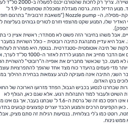
בעוז על הדוושה ולמחוק את איטיות התנועה, שיירה אחר שיירה. צריך רק לחכות שהטורבו י
ולתת ל-32.6 הקג"מים להדביק את עמוד השדרה למסעד. מנוע הדיזל הזה, גרסה מוגדלת ומוכפלת שסתומים ל-1.9 ל'
המיתולוגי, מפיק 140 כ"ס ומצויד בתגובת פולקסווגן להזרקת-מסילה, ה- Nozzle pump ("משאבת זרבובית" בתרגו
עבר לדחף האדיר שלו, המנוע שקט מהצפוי וזורם לטורים גבוהים בעליצות ל
הספק).
ו זיווג משמיים, אבל משהו בחיבור הזה פשוט לא מסתדר; ראשית אציין כי בת
ביותר שקיימת. אבל היא עדיין מתנהגת כתיבה רובוטית - כולל השהיות במעבר
בחלקות של תיבה אוטומטית-סטנדרטית. בנוסף, היא ממהרת לעלות
להילוך הגבוה ביותר האפשרי (מתוך השישה המוצעים) גם אם הדבר מחייב את המנוע לרד
לא מעט. כך שכאשר מחברים את אופייה ה"רובוטי" להשהיית הט
יותר מדי פעמים בהיעדר כוח מצד אחד שהופך להתפרצויות עוצמ
עבר השני, התיבה אינה מעניקה לנהג עצמאות בבחירת ההילוך במ
לוכים בקו האדום.
ות שבחרנו לנסוע בכביש הגבול, הפחד מזרועו הארוכה של החוק
 השיוט ולעבור למוד התנהלות רגוע. אלא שגם כאן, הגולף לא
הצליחה להיות נינוחה. הפעם בגלל המתלים; כיול גרסה זו אינו רופס כמו זה של גרסת ה-1.6 ל' שבחנו בעבר, אך גם
ה-2.0 ל'. זה משהו באמצע. כאן הקפיצים הרכים והמנוע הכבד יוצרים קפצוצים קבועים בת
, רוטט כמו ג'לי בצלוחית. בנסיעות רגילות זה סתם מציק, אבל
ממש נינוח.