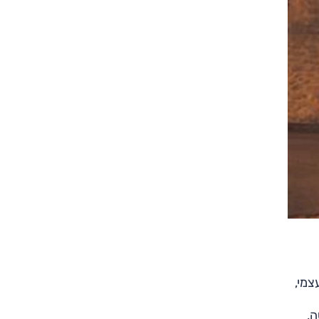
צמי,
ה,