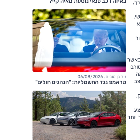
באיזה רכב פנאי נוסעת מאיה קיי?
כנס לפעולה ב-2000 סל"ד לערך,
ם חופשי.
א
ור
ת לאזור ה-1000 סל"ד לערך, וכאשר
ורבו
ה
ניר בן טובים , 06/08/2026
צב
טראמפ נגד החשמליות: "הנהגים חולים"
,
 אינו מציג
דר יותר