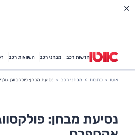
פריט מהיר
חדשות רכב
מבחני רכב
השוואות רכב
רכ
באיזה רכב פנאי נוסעת
אגם בוחבוט?
אוטו
כתבות
מבחני רכב
נסיעת מבחן: פולקסווגן גולף TDI - אוריינט אקספר
אקספרס