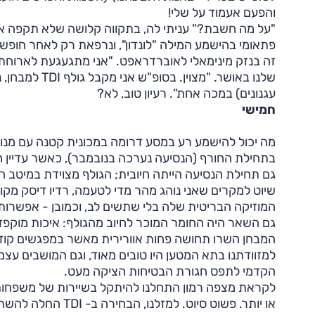
והפעם אעמוד על שלי!
"על מה חשבת?" עניתי לה, בתקווה קלושה שלא תקפה אותה
פתאומי בהישמע המילה "לונדון", ונרפאת רק לאחר חופש
זה בנזק מינימאלי לאוברדראפט. "אני מתגעגעת לארוחת ב
שלנו באושר. "
עגנונים) במכה אחת". רעיון טוב, לא?
חמישי
מה יכול להישמע רע במסע דרומה במכונית קטנה עם מנוע 
בתחילת החורף (הנסיעה נערכה בנובמבר), כאשר עדיין 
גם תחילת הנסיעה הייתה חיובית; הגולף מצוידת במיטב המ
שיוט למקרים שאני נוהג מהר מדי לטעמה, רדיו דיסק מק
המוזיקה הבריטית שלה בלי שתשים לב, וכמובן - אפשרות ל
גם השאר היה החומר המוכר לחיוב מהגולף: איכות מוקפד
המבחן השרו תחושה פחות אוורירית מאשר במפגשים קודמ
למזוודתנו בתא המטען היו טובים מאוד, וגם המושבים ע
הקדמי לתפס חגורת הבטיחות הציקה מעט.
לקראת מצפה רמון התחלנו להיתקל בשיירות של משפחות ה
או יותר. פשוט סיוט.