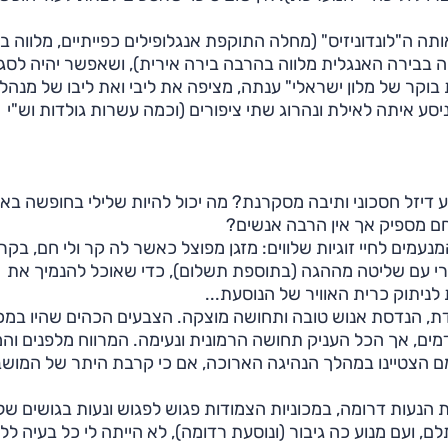
 ה"לונדוניזיס" (מחלה התוקפת אנגלופילים כפייתיים, מלווה ב
ה בבירה האנגלית מלווה בהרבה בירה אירית), ושאפשר יהיה לסג
וקר של מלון ישראלי" ענתה, מציפה את ליבי ואת ליבו של מנהל
מצוין. בסופ"ש אני מקבל גולף TDI למבחן, ניסע איתה לאילת ונהרוג שתי ציפורים (וכמה עשרות גולדות וש"י
דיזל חסכוני ותיבה מסקרנת? מה יכול להיות שלילי בחופשה באי
חם מספיק אך אין הרבה אנשים?
נעמים לחיי זוגיות שלווים: מזגן מפוצל כאשר לה קר ולי חם, בקר
ורי עם שליטה מההגה (בתוספת תשלום), כדי שאוכל להנמיך את
ניתוק כרית האוויר של הנוסעת...
ת, הנדסת אנוש טובה ותחושה מוצקה. הצבעים הכהים שהיו במכו
ים, אך הכל העניק תחושה הרמונית ונעימה. המרווח מלפנים וה
צמם הצטיינו במהלך הנהיגה הארוכה, אם כי קרבת היתר של המוש
נעות דרומה, במכוניות הצמודות פגוש לפגוש ונעות בגושים ש
 למזלנו, הבחירה ב- TDI החלה להשתלם, ועם מנוע כה גיבור (ונוסעת רדומה), לא הייתה לי כל בעיה ל