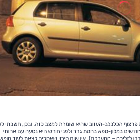
פרצוף הכלבלב-העזוב שהיא שומרת למצב כזה. ובכן, חשבתי לע
 חודשים במלון-ספא בחמת גדר ולפני חודש היא נסעה עם אחותי
ו לזליכה – המערכת). אין שום סיכוי שאסכים לצאת לעוד חופש