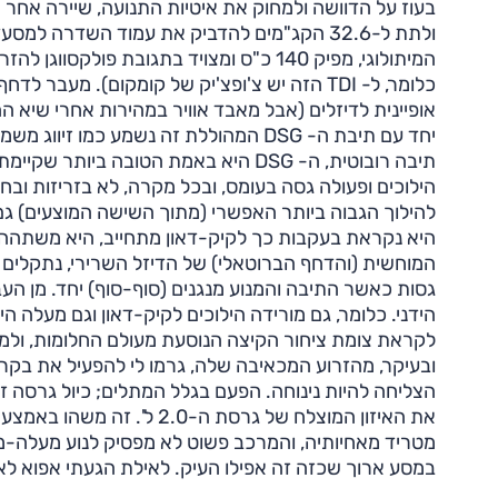
כלומר, ל- TDI הזה יש צ'ופצ'יק של קומקום). מ
אופיינית לדיזלים (אבל מאבד אוויר במהירות אחרי שיא ה
יחד עם תיבת ה- DSG המהוללת זה נשמע כמ
תיבה רובוטית, ה- DSG היא באמת הטובה 
הילוכים ופעולה גסה בעומס, ובכל מקרה, לא בזריזות ו
היא נקראת בעקבות כך לקיק-דאון מתחייב, היא משתהה 
המוחשית (והדחף הברוטאלי) של הדיזל השרירי, נתקלים 
גסות כאשר התיבה והמנוע מנגנים (סוף-סוף) יחד. מן ה
הידני. כלומר, גם מורידה הילוכים לקיק-דאון וגם מעלה הי
לקראת צומת ציחור הקיצה הנוסעת מעולם החלומות, ולמר
ובעיקר, מהזרוע המכאיבה שלה, גרמו לי להפעיל את בקרת
את האיזון המוצלח של גרסת 
מטריד מאחיותיה, והמרכב פשוט לא מפסיק לנוע מעלה-מטה
במסע ארוך שכזה זה אפילו העיק. לאילת הגעתי אפוא לא 