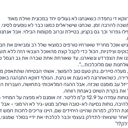
קא די נחמדה כשאנחנו לא נעולים יחד במכונית ואילת מאוד
כה להרבה זמן. שכחנו שישראלים כמונו כבר לא נוסעים לסיני, 
 גפרור וכך גם בקניון, בטיילת וברוב מקומות הבילוי. אבל אנחנו
.
גיש אוכל מחריד שאורחיו טורפים כמוצאי שלל רב ומביאים את חב
בוקים וצידניות, הכול כדי לקבל קצת מהאוכל הצבאי הזה ללא תש
איירים, ובלענו את הצפרדע ונשארנו, עד שאורחת אחת שברה את גב הגמל ש
חנות שם מלוכלכות...".
 מעלה סיירים, נתן טעם טוב להמשך. אשתי הבטיחה שתתאפק מ
רה, כשהאחרונה לא נענת או נהנת. הגולף דווקא התנהגה באופן
ור דיזל עב מומנט שכזה. אבל ההגה המלאכותי בתחושה, העברות 
ל את בקרת השיוט באנחת רווחה.
הצד החיובי מכל זה הייתה צריכת הדלק, שכתוצאה מהנינוחות עמדה על 12.9 ק"מ לליטר. זה אומנם לא מפצה ע
ה, נוחות נסיעה לא-טובה ושילוב מנוע-גיר לא הרמוני - אבל 
ו הגענו לתחנת הדלק, למרות שהיינו היחידים שם, היינו צריכים לחכות חמש 
אחר שיצאתי לתדלק בעצמי וכבר לכלכתי את ידיי בסולר שמנוני,
לק?!"