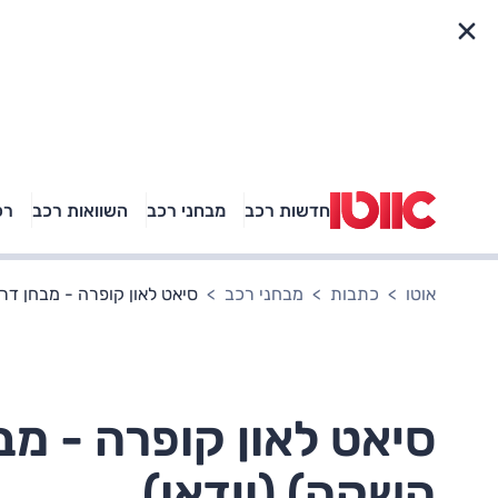
פריט מהיר
חדשות רכב
מבחני רכב
השוואות רכב
רכ
באיזה רכב פנאי נוסעת
אגם בוחבוט?
אוטו
כתבות
מבחני רכב
סיאט לאון קופרה - מבחן דרכים (300 כ"ס, השקה)
השקה) (וידאו)