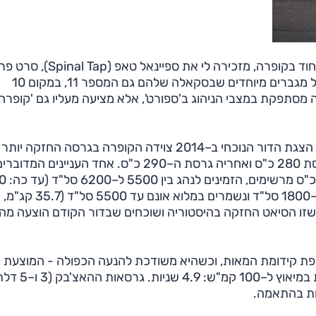
הרדיפה של סיאט אחר דימוי סופר–ספורטיבי, בייחוד בקופרה, מזכירה לי את ספיי
על להקת רוק. באחת הסצנות מסביר גיטריסט הלהקה על מגברים מיוחדים שבסקאלה שלהם גם המספר 11, במקום 10
ה מסתפקת במצבי הניהוג ב'ספורט', אלא מציעה מעליו גם 'קופרה'
ובכלל, בלאון קופרה הספרדים אוהבים קצת יתר. כבר עם הצגת הדור הנוכחי ב–2014 צוידה הקופרה בגרסה 
ה–2.0 ליטר טורבו של הקבוצה, ולארץ הגיעה תחילה גרסת 280 כ"ס ואחריה גרסת ה–290 כ"ס. אחד העניינים המדוב
ביותר עם מתיחת הפנים הזו
עד 6200 סל"ד). המומנט גדל ל–38.8 קג"מ המושגים ב–1800 סל"ד ונשמרים במלוא אונם עד 5500 סל"ד (35.7 קג"מ,
יינים שזו הסיאט החזקה בהיסטוריה ושוכחים שבדור הקודם הוצעה מה
ת קידומת המאות, וכשהיא משודכת להנעה הכפולה - המוצעת 
בסטיישן ST - תשנה הקופרה המחודשת גם את הקידומת במיאו