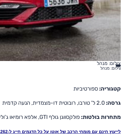
צילום: מנהל
צילום: מנהל
קטגוריה:
ספורטיביות
גרסה:
2.0 ל' טורבו, רובוטית דו-מצמדית, הנעה קדמית
מתחרות בולטות:
פולקסווגן גולף GTI, אלפא רומיאו ג'ולייטה תלתן ירוק, פיג'ו 308, הונדה סיוויק טייפ R
לייעוץ חינם עם מומחי הרכב של אוטו על כל הדגמים חייג ל-3262* או לחץ כאן