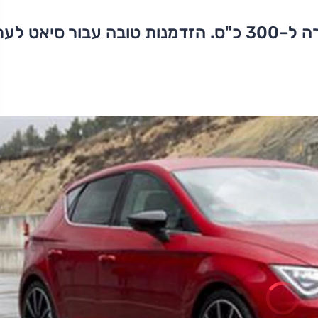
הספרדים עיגלו את ההספק של לאון קופרה ל–300 כ"ס. הזדמנות טובה עבור סיאט 