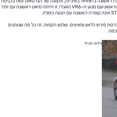
את השם "קופרה", שנגזר מ–Cup Racer, פגשנו לראשונה ב–1998 באיביזה, ותצוגה של הגרסאות מאז בכניסה
למסלול מראה כי לאון קופרה הוצגה ב–2000. אז, בדור הראשון ועם מנוע ה–VR6 האגדי, זו הייתה סיאט ראשונה עם יותר
רסת מירוץ ללאון ומאיצים. שלוש הקפות, זה כל מה שנותנים
כמה.
צילום: מנהל