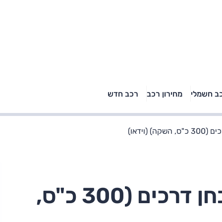
טויוטה ראב 4, קיה
ב חשמלי
מחירון רכב
רכב חדש
רכבי הסלב
ספורטאז' לונג ויונדאי
"הצל"
טוסון לונג ראש בראש: על
הנייר ועל הכביש
 (וידאו)
סיאט לאון קופרה - מבחן דרכים (300 כ"ס,