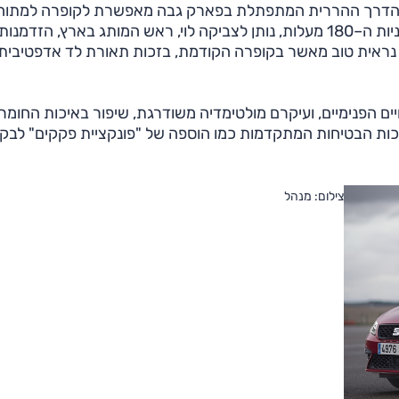
ים, והדרך ההררית המתפתלת בפארק גבה מאפשרת לקופרה למתוח
איברים. קורטדו בקפה קאן–ג'ואן, שממוקם לצד אחת מפניות ה–180 מעלות, נותן לצביקה לוי, ראש המותג בארץ, הזדמנות
ית נראית טוב מאשר בקופרה הקודמת, בזכות תאורת לד אדפטיבית
 הפנימיים, ועיקרם מולטימדיה משודרגת, שיפור באיכות החומר
ערכות הבטיחות המתקדמות כמו הוספה של "פונקציית פקקים" לבק
צילום: מנהל