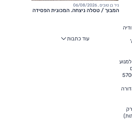
ניר בן טובים , 06/08/2026
המבוך / טסלה ניצחה. המכונית הפסידה
נאל טאפ (Spinal Tap), סרט פרודיה
עוד כתבות
החזקה יותר למנוע
רים
 הוא "עיגול" ההספק ל–300 כ"ס מרשימים, הזמינים לנהג בין 5500 ל–6200 סל"ד (עד כה: 5700
דורה
רק
ץ ל–100 קמ"ש: 4.9 שניות. גרסאות ההאצ'בק (3 ו–5 דלתות)