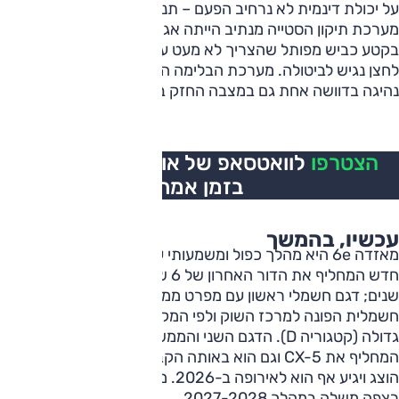
על יכולת דינמית לא נרחיב הפעם – תנאים, צמיגים. כן יצוין כי
מערכת תיקון הסטייה מנתיב הייתה אגרסיבית ומעיקה – במיוחד
בקטע כביש מפותל שהצריך לא מעט עבודת היגוי – בלי שיש
לחצן נגיש לביטולה. מערכת הבלימה הרגנרטיבית לא מציעה
נהיגה בדוושה אחת גם במצבה החזק ביותר.
הצטרפו
לוואטסאפ של אוטו, כל העדכונים
בזמן אמת
עכשיו, בהמשך
מאזדה 6e היא מהלך כפול ומשמעותי עבור היצרנית היפנית: דור
חדש המחליף את הדור האחרון של 6 שייצורה פסק אחרי תריסר
שנים; דגם חשמלי ראשון עם מפרט ממדים ומערכת הנעה
חשמלית הפונה למרכז השוק ולפי המקובל כיום במשפחתית
גדולה (קטגוריה D). הדגם השני והממש מתבקש, רכב פנאי
המחליף את CX-5 וגם הוא באותה הקבצת גודל (D-SUV) כבר
הוצג ויגיע אף הוא לאירופה ב-2026. מאזדה מצדה אמורה לייצר
רצפה משלה במהלך 2027-2028.