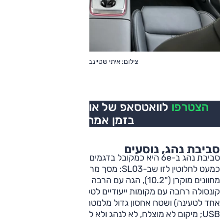
צילום: איתי שטיינברג
הצטרפו
לוואטסאפ של אוטו, כל העדכונים
בזמן אמת
סביבת נהג, נוסעים
סביבת נהג ב-6e היא כמקובל בדגמים המגיעים מסין, וזהה
כמעט לחלוטין לזו שב-SL03: מסך מרכזי מגודל ("14.6), לוח
מחוונים מוקרן ("10.2), הגה עם הרבה פקדים פיזיים. במרכז
קונסולה רחבה עם מקומות ייעודיים לטלפון מלמעלה (רק שטח
אחד לטעינה) ושטח אחסון גדול מלמטה; שם גם מוקמו שקעי
USB; מיקום לא מוצלח, לא לנהג ולא לנוסע. המושבים נוחים