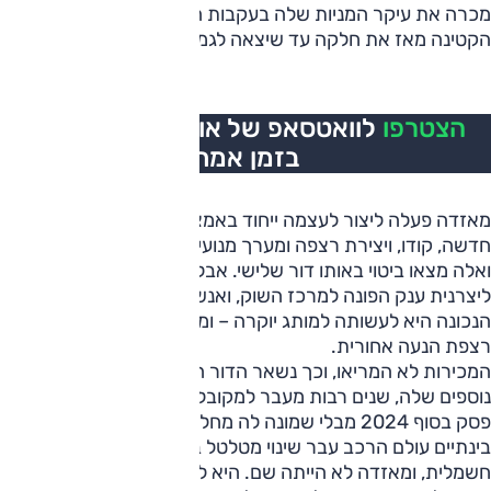
מכרה את עיקר המניות שלה בעקבות המשבר הגדול ב-2008,
הקטינה מאז את חלקה עד שיצאה לגמרי מהעסק ב-2015.
הצטרפו
לוואטסאפ של אוטו, כל העדכונים
בזמן אמת
מאזדה פעלה ליצור לעצמה ייחוד באמצעות פיתוח שפת עיצוב
חדשה, קודו, ויצירת רצפה ומערך מנועים מתקדמים (SkyActiv),
ואלה מצאו ביטוי באותו דור שלישי. אבל מאזדה לא הייתה
ליצרנית ענק הפונה למרכז השוק, ואנשיה החליטו כי הדרך
הנכונה היא לעשותה למותג יוקרה – ומכאן אותה כוונה ליצירת
רצפת הנעה אחורית.
המכירות לא המריאו, וכך נשאר הדור השלישי, וכמו דגמים
נוספים שלה, שנים רבות מעבר למקובל, וייצורה של מאזדה 6
פסק בסוף 2024 מבלי שמונה לה מחליף מסוגה.
בינתיים עולם הרכב עבר שינוי מטלטל בדמות המעבר להנעה
חשמלית, ומאזדה לא הייתה שם. היא לא הייתה לבדה בהקשר