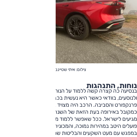
צילום: איתי שטיינברג
נוחות, התנהגות
בנסיעה כה קצרה קשה ללמוד על הנוחות המוצעת לנהג
ולנוסעים, בוודאי כאשר היא נעשית בכבישים הכה טובים של
פרנקפורט והסביבה. הרכב היה מצויד בצמיגי חורף (M+S)
כמקובל באירופה בעת הזאת של השנה, ואלה ממילא אינם
מגיעים לישראל. ככל שאפשר ללמוד מאותה נסיעה, המתלים
פועלים היטב במהירות נמוכה, והמכונית הייתה נוחה למדי גם
במפגש עם מעט השקעים והבליטות שהיו בדרך.