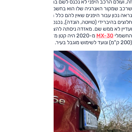
זה, ועולם הרכב היפני לא נכנס לשם בהתלהבות. סיבה אחת היא
שרכב שמקור האנרגיה שלו הוא בחשמל המיוצר בתחנת כוח, לא
נראה נכון עבור היפנים שאין להם כלל מחצבים משלה; הם היו
חלוצים בהיברידי (טויוטה, הונדה), נכנסו מאוחר לשוק החשמלי
ועדיין לא ממש שם. מאזדה ניסתה להציע משהו, אבל דגם הפנאי
החשמלי
MX-30
מ-2020 היה קטן מדי, עם טווח מוגבל מדי
(200 ק"מ) ונועד לשימוש מוגבל בעיר.