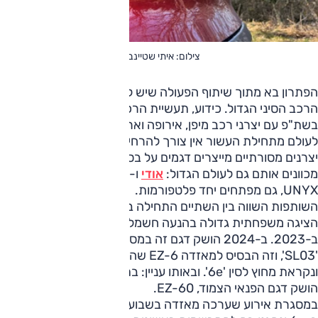
צילום: איתי שטיינברג
הפתרון בא מתוך שיתוף הפעולה שיש למאזדה עם צ'אנגן, תאגיד
הרכב הסיני הגדול. כידוע, תעשיית הרכב הסינית התחילה
בשת"פ עם יצרני רכב מיפן, אירופה וארה"ב, על היציאה שלה
לעולם מתחילת העשור אין צורך להרחיב, ולאחרונה הכיוון הפוך.
יצרנים מסורתיים מייצרים דגמים על בסיס התעשייה הסינית,
מכוונים אותם גם לעולם הגדול:
אודי
ו-E5,
ID.
פולקסווגן
UNYX, גם מפתחים יחד פלטפורמות.
השותפות השווה בין השתיים התחילה ב-2012, וצ'אנגן מצדה
הציגה משפחתית גדולה בהנעה חשמלית הנקראת 'Nevo A07'
ב-2023. ב-2024 הושק דגם זה במסגרת מותג דיפאל בשם
'SL03', וזה הבסיס למאזדה EZ-6 שהוצגה אף היא באותה שנה
ונקראת מחוץ לסין '6e'. ובאותו עניין: בתערוכת שנחאי 2025
הושק דגם הפנאי הצמוד, EZ-60.
במסגרת אירוע שערכה מאזדה בשבוע השני של דצמבר, פגשנו