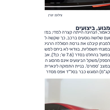
צילום: יצרן
מנוע, ביצועים
כאמור, הנהיגה הייתה קצרה למדי, במזג אוויר קר (6-7 מעלות)
ועם שלושה נוסעים ברכב, כך שקשה להתרשם מהביצועים.
למבחן קיבלנו את גרסת הסוללה הרגילה (258 כ"ס) – לא המון
במונחי חשמליות, בוודאי לא ביחס למשקל הנכבד. הביצועים
בפועל בהחלט בסדר (7.6 ש'; כן?), אבל כעולה מהשילוב
הספק/משקל הביצועים אינם מהסוג החשמלי ההוא, גם לא
במצב 'ספורט'. בניית התפוקה לינארית, והמומנט הנאה (32.6
קג"מ) המוגש כבר בסל"ד אפס מסדר צבירת מהירות ראויה.