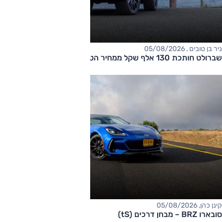
ניר בן טובים , 05/08/2026
שברולט חותכת 130 אלף שקל ממחיר הטאהו
קינן כהן, 05/08/2026
סובארו BRZ – מבחן דרכים (tS)