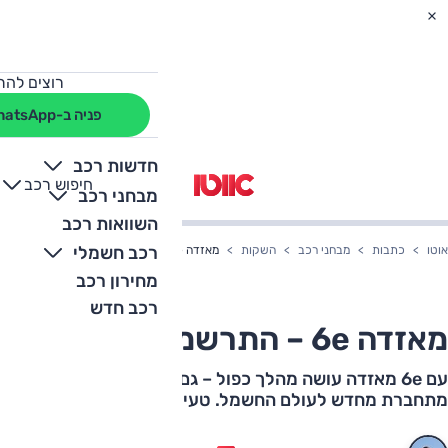
רוצים להת
פניה ב-WhatsApp
חדשות רכב
חיפוש רכב
+
-
מבחני רכב
השוואות רכב
רכב חשמלי
אוטו
כתבות
מבחני רכב
השקות
מאזדה 6e – התרשמות ראשונה
מחירון רכב
רכב חדש
מאזדה 6e – התרשמות ראשונה
עם 6e מאזדה עושה מהלך כפול – גם מחליפה דור ישן, גם
מתחברת מחדש לעולם החשמל. טעימה קצרה