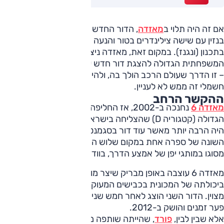
אם זה היה תלוי ב
מאזדה
, הדור החדש של 6 היה מצויד במנוע
בנזין עם שישה צילינדרים בטור והנעה אחורית – רעיון שאכן היה
בתכנון (ונגנז). במקום זאת, מאזדה ניצלה את הצורך בחידוש
המשפחתית הגדולה להצגת דור חדש עם הנעה חשמלית מלאה
– זו הדרך שעולם הרכב הולך בה, ולהישאר ב-2025 ללא דגם
חשמלי זה ממש לא לעניין.
ההקשר הרחב
מאזדה 6
נחנכה ב-2002, אז החליפה את 626, המשפחתית
הגדולה (קטגוריה D) שהצליחה בישראל בגדול. הדגם החדש
היה הרבה יותר מאשר עוד דור בסגמנט כזה או אחר. לסימול
השונה של ספרה אחת במקום שלוש היה ביטוי כפול – אז חלוצי
מסוגו במותגי יפן של אמצע הדרך, בוודאי במכונית מסוג כזה.
מאזדה 6 עוצבה באופן מבריק שיצר מופע דינמי, והיה לכך ביטוי
ביכולתה של המכונית בכבישים המעוקלים; היא נראתה וננהגה
מצוין. הדור השני הוצג לאחר חמש שנים, וזה השלישי שימר אותו
פער זמנים והושק ב-2012.
אלא שבין לבין,
פורד
, שהייתה שותפה מ-1974 והבעלים מ-1995