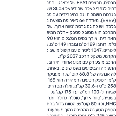
הבסיס, הרצפה EPA1 של צ'אנגן, והממדים קרובים מאוד עד
זהים לגמרי לאלה של דיפאל SL03 שאינה משווקת כאן, מוצעת
בגרסה חשמלית וגם בהיברידית עם מנוע בנזין כמאריך טווח
(EREV). מאזדה 6e לאירופה מוצעת בשלב זה בגרסה חשמלית
בלבד, ויש לה גם גרסת 'טווח ארוך', שלא קיימת ב-SL03.
המרכב הוא מסוג ליפטבק – דלת חמישית הכוללת את השמשה
האחורית. אורך בסיס הגלגלים הוא 290 ס"מ, אורך המרכב 492
ס"מ, רוחבו 189 ס"מ וגובהו 149 ס"מ. נפח תא המטען 336
ליטרים, 1047 ליטרים עם קיפול מושבים, 72 ליטרים בתא המטען
הקדמי. משקל הרכב 2037 ק"ג.
הרכב מוצע רק עם מנוע אחורי יחיד ובשתי גרסאות סוללה, ונתוני
התפוקה והביצועים מעט שונים. באחת, 'רגילה', סוללת LFP שיש
לה אנרגיה של 68.8 קוט"ש, זו מעניקה טווח מוצהר של 492
ק"מ והספק הטעינה המהירה הוא 165 קילוואט. המנוע מייצר
258 כ"ס ו-32.6 קג"מ, ואלה מסדרים לרכב האצה של 7.6
שניות ל-100 קמ"ש ועד 175 קמ"ש.
בשנייה, 'טווח ארוך', סוללה גדולה יותר אך 'מיושנת' בהשוואה,
NMC, ולזו 80 קוט"ש; הטווח גדול בהתאם, 552 ק"מ, ואילו
הספק הטעינה המהירה נמוך משמעותית: 90 קילוואט. המנוע
מייצר 245 כ"ס, אותו מומנט, ההאצה ל-100 קמ"ש היא 7.8