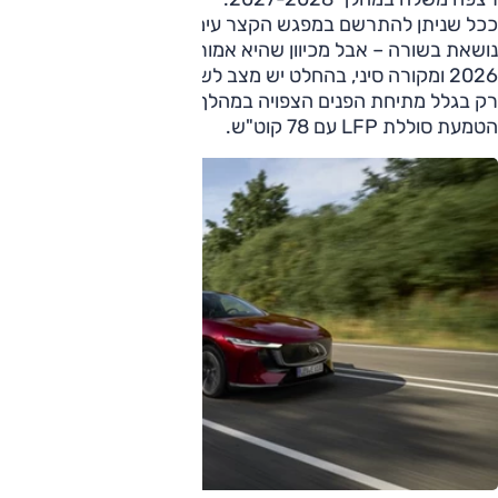
ככל שניתן להתרשם במפגש הקצר עימה, 6e אינה חדשנית או
נושאת בשורה – אבל מכיוון שהיא אמורה להגיע לכאן בסוף
2026 ומקורה סיני, בהחלט יש מצב לשיפורים משמעותיים, לא
רק בגלל מתיחת הפנים הצפויה במהלך השנה הכוללת גם
הטמעת סוללת LFP עם 78 קוט"ש.