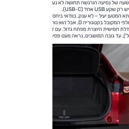
שעה של נסיעה הורגשה תחושה לא נעימה בברכיים. פרט לכך,
יש רק שקע USB אחד (USB-C).
תא המטען יעיל – לא ענק, בוודאי ביחס למכונית בממדים כאלה
ולפי המקובל בקטגוריה D, אבל הוא נוח לשימוש בזכות אותה
דלת חמישית היוצרת מפתח גדול. עם זאת הנתון הרשמי (336
ל'), עד גובה המושבים, נראה מעט פסימי.