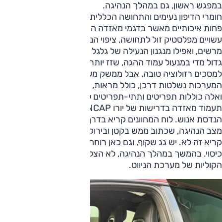
במפגש ראשון, גם במהלך הנהיגה.
חומרי הדיפון נעימים והתחושה הכללית עדכנית, אבל החומרים
פחות איכותיים מאשר בדגמי מאזדה המקוריים; פתחי האוורור
עשויים מפלסטיק זול לתחושה, ציפוי הניקל במרכז הקונסולה אינו
מרשים, ואפילו מנגנון הנעילה של גלגל ההגה לא הצטיין עם חופש
גדול מדי במנעול עמוד ההגה, שזז יותר מדי גם כשהוא נעול.
למסכים רזולוציה טובה, אבל ממשק מערכות-נהג בעייתי. כל
המערכות נשלטות דרכן, כולל מראות, אורות דרך, אפילו מגבים
ואלה כוללות תפריטים ותתי-תפריטים לרוב. אני תוהה כיצד
תעמוד מאזדה בדרישות של יורו NCAP בהקשרים אלה של
הנדסת אנוש. לוח המחוונים קריא בדרך כלל, למעט החיווי על
מצב הנהיגה, שכתוב ממש בקטן ובירוק בהיר ועל רקע בהיר;
קריא זה לא. יש גג שקוף, וגם כאן רוחה של טסלה מרחפת: אין
כיסוי. בהמשך במהלך הנהיגה, לא הצלחנו לכבות את ההכוונות
הקוליות של מערכת הניווט.