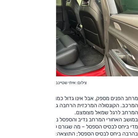
צילום: איתי שטיינברג
מרחב הפנים מספק, אבל אינו גדול כמו שניתן להתרשם מממדי
המרכב. הקונסולה המרכזית הרחבה גוזלת מעט ממנו ומנגד
המרחב לרגל שמאל מצומצם.
במושב האחורי המרחב נדיב והספסל נוח, אבל הרצפה גבוהה
מדי ביחס לבסיס הספסל – מה שגורם לברכיים להיות מורמות
בהרבה ביחס לבסיס הספסל; התוצאה: כבר אחרי פחות מחצי