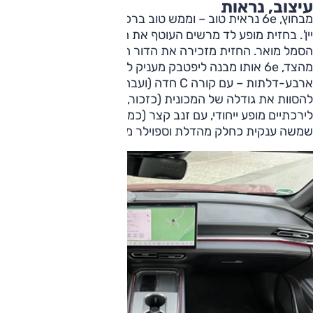
עיצוב, נראות
מבחוץ, 6e נראית טוב – וממש טוב ברכב המבחן שהיה ב'אדום
יין'. בחזית מופע לד מרשים העוטף את הסבכה המדומה, וגם
הסמל מואר. החזית מזכירה את הדור הפורש.
מהצד, 6e אותו מבנה ליפטבק מעניק לה צללית קופה
ארבע-דלתות – עם קורה C חדה (ועבה) למדי – עיצוב המסייע
להסוות את גודלה של המכונית (כזכור, כמעט חמישה מטרים).
לירכתיים מופע ייחודי, עם זנב קצר (כמו בדור הראשון של 6),
שמשה ענקית כחלק מהדלת וספוילר מובנה.