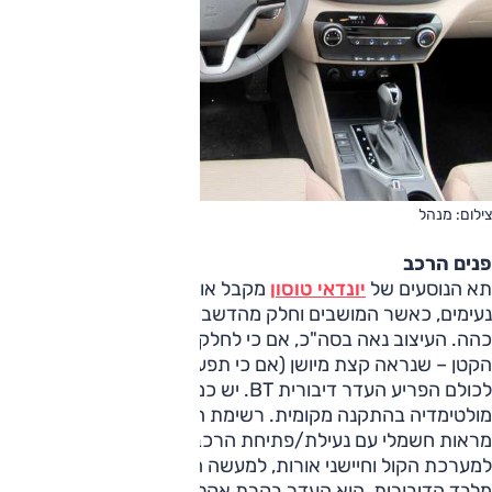
צילום: מנהל
פנים הרכב
תא הנוסעים של
יונדאי טוסון
מקבל אותנו עם שילובי צבעים
נעימים, כאשר המושבים וחלק מהדשבורד בצבע בהיר, והשאר
כהה. העיצוב נאה בסה"כ, אם כי לחלקנו הפריע מסך התצוגה
הקטן – שנראה קצת מיושן (אם כי תפעול מערכת השמע נוח).
לכולם הפריע העדר דיבורית BT. יש כמובן אופציה למערכת
מולטימדיה בהתקנה מקומית. רשימת האבזור כוללת קיפול
מראות חשמלי עם נעילת/פתיחת הרכב, בקרת שיוט, חיבור USB
למערכת הקול וחיישני אורות, למעשה החיסרון המשמעותי היחיד,
מלבד הדיבורית, הוא העדר בקרת אקלים, שאינה מוצעת ברמת