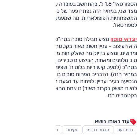
הספורטאז' 1.6 ל', בהתחשב בעובדה שמדובר ברכב חדש. אך
מצד שני, במחיר הזה נפתח פער של כ-10% ביחס למחיר
המשפחתיות הפופולאריות, מה שמעמעם קצת את האפקט שהיה
לספורטאז'.
יונדאי טוסון
מציע חבילה טובה בסה"כ, כאשר הקלף החזק שלו
הוא העיצוב – עניין חשוב מאוד בקטגוריה הזו. הוא נראה גדול
ומרשים, ומציע בדיוק מה שהלקוחות מחפשים. המרחב לנוסעים
טוב מלפנים ומאחור, הביצועים סבירים ורמת האבזור טובה
בסה"כ (למעט קישוריות בלוטות' שציפינו למצוא כסטנדרט
במחיר הזה). הדברים הפחות טובים בו הם איכות החומרים ונוחות
הנסיעה בעיר ועדיין: לפחות עד הגעת הספורטאז' החדש (שאמור
להיות מושק בקרוב מאוד) זו אחת ההצעות האטרקטיביות ביותר
בקטגוריה הזו.
עוד באותו נושא
חוות דעת
מבחני דרכים
סקירות
רכב פנאי-שטח