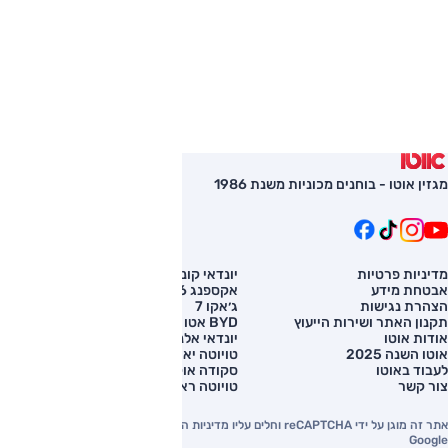
מגזין אוטו - בוחנים מכוניות משנת 1986
מדיניות פרטיות
יונדאי קונה
השוואת רכב
אבטחת מידע
אקספנג G6
רכב חדש
הצהרת נגישות
ג׳אקו 7
מחירון רכב
תקנון האתר ושירות הייעוץ
BYD אטו 3
מימון לרכב
אודות אוטו
יונדאי אלנטרה
אוטו השנה 2025
טויוטה יאריס קרוס
לעבוד באוטו
סקודה אוקטביה
צור קשר
טויוטה ראב 4
אתר זה מוגן על ידי reCAPTCHA וחלים עליו מדיניות הפרטיות והתנאים וההגבלות של
Google