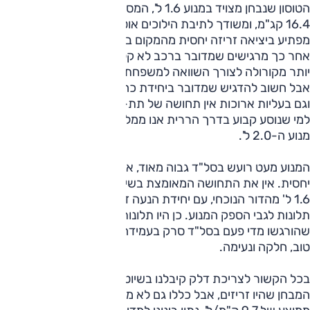
הטוסון שנבחן מצויד במנוע 1.6 ל', המספק 132 כ"ס ומומנט של
16.4 קג"מ, ומשודך לתיבת הילוכים אוטומטית עם 6 היל'. הטוסון
מפתיע ביציאה זריזה יחסית מהמקום במטרים הראשונים, אבל
אחר כך מרגישים שמדובר ברכב לא קל (1450 ק"ג, 160 ק"ג
יותר מקורולה לצורך השוואה למשפחתית), עם מנוע לא גדול.
אבל חשוב להדגיש שמדובר ביחידת כח שהיא יותר ממספקת,
וגם בעליות ארוכות אין תחושה של תת-כח. ולמרות האמור לעיל,
למי שנוסע קבוע בדרך הררית אנו ממליצים לשקול בחיוב את
מנוע ה-2.0 ל'.
המנוע מעט רועש בסל"ד גבוה מאוד, אבל בסל"ד נמוך הוא שקט
יחסית. אין את התחושה המאומצת בשיוט שהעביר הספורטאז'
1.6 ל' מהדור הנוכחי, עם יחידת הנעה זהה, ולכן כמעט ולא היו
תלונות לגבי הספק המנוע. כן היו תלונות לגבי רעידות מנוע
שהורגשו מדי פעם בסל"ד סרק בעמידה. תיבת ההילוכים עובדת
טוב, חלקה ונעימה.
בכל הקשור לצריכת דלק קיבלנו בשיוט נינוח 14 ק"מ/ל', ובימי
המבחן שהיו זריזים, אבל כללו גם לא מעט נהיגה בין-עירונית,