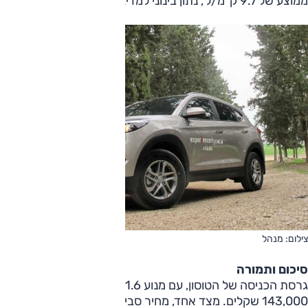
ממוצע של 9.7 ק"מ/ל', נתון בינוני למדי.
צילום: מנהל
סיכום ותמורה
גרסת הכניסה של הטוסון, עם מנוע 1.6 ל', מוצעת במחיר של
143,000 שקלים. מצד אחד, מחיר סביר ביחס ללהיט הקטגוריה,