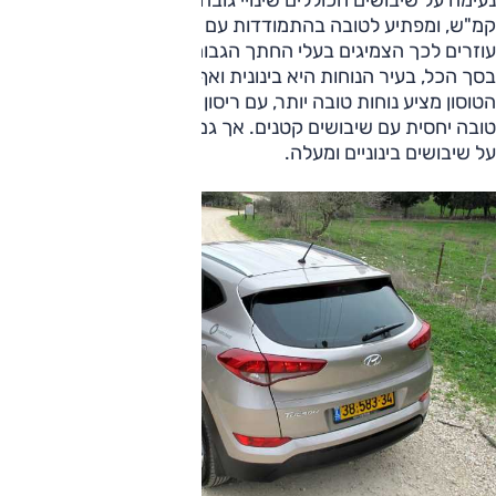
קמ"ש, ומפתיע לטובה בהתמודדות עם שיבושים קטנים, כאשר
עוזרים לכך הצמיגים בעלי החתך הגבוה (215/70-16). אבל
בסך הכל, בעיר הנוחות היא בינונית ואף פחות מכך. מחוץ לעיר
הטוסון מציע נוחות טובה יותר, עם ריסון טוב על גלים והתמודדות
טובה יחסית עם שיבושים קטנים. אך גם שם הוא "בועט" מדי פעם
על שיבושים בינוניים ומעלה.