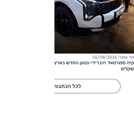
אלי שאולי, 05/08/2026
קיה ספורטאז' היברידי-נטען החדש בארץ – המחיר החל מ-220,000
שקלים
לכל הכתבות