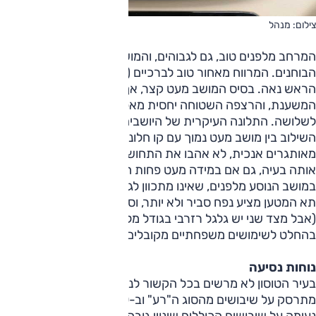
צילום: מנהל
המרחב מלפנים טוב, גם לגבוהים, והמושב היה נוח למדי לרב
הבוחנים. המרווח מאחור טוב לברכיים (ולא יותר מזה) ומרווח
הראש נאה. בסיס המושב מעט קצר, אך ניתן לכוון את זווית
המשענת, והרצפה השטוחה יחסית מאפשרת ישיבה נוחה יחסית
לשלושה. התלונה העיקרית של היושבים מאחור היתה לגבי
השילוב בין מושב מעט נמוך עם קו חלונות גבוה. ילדים, או סתם
מאותגרים אנכית, לא אהבו את התחושה הסגורה שמתקבלת.
אותה בעיה, גם אם במידה מעט פחות חמורה, מתקבלת גם
במושב הנוסע מלפנים, שאינו מתכוון לגובה (בניגוד למושב הנהג).
תא המטען מציע נפח סביר ולא יותר, וסף ההטענה מעט גבוה
(אבל מצד שני יש גלגל רזרבי בגודל מלא), אבל הנפח מספק
בהחלט לשימושים משפחתיים מקובלים.
נוחות נסיעה
בעיר הטוסון לא מרשים בכל הקשור לנוחות הנסיעה. הוא
מתרסק על שיבושים מהסוג ה"רע" וב-50 קמ"ש זז בצורה לא
נעימה על שיבושים הכוללים שינויי גובה. הוא טוב יותר ב-30