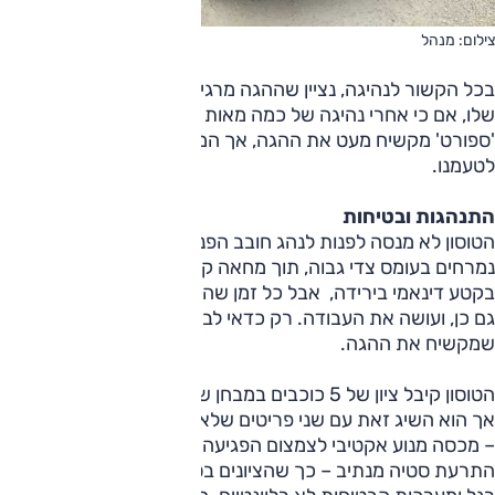
צילום: מנהל
בכל הקשור לנהיגה, נציין שההגה מרגיש קל מדי במצב הרגיל
שלו, אם כי אחרי נהיגה של כמה מאות ק"מ מתרגלים. מצב
'ספורט' מקשיח מעט את ההגה, אך המשקל עדיין לא היה
לטעמנו.
התנהגות ובטיחות
הטוסון לא מנסה לפנות לנהג חובב הפניות. הצמיגים גבוהי הדופן
נמרחים בעומס צדי גבוה, תוך מחאה קולנית. הבלמים לא הרשימו
בקטע דינאמי בירידה, אבל כל זמן שהקצב הגיוני, הטוסון הגיוני
גם כן, ועושה את העבודה. רק כדאי לבחור במצב הספורט
שמקשיח את ההגה.
הטוסון קיבל ציון של 5 כוכבים במבחן של יורו NCAP מ-2015,
אך הוא השיג זאת עם שני פריטים שלא מוצעים בארץ בגרסה זו
– מכסה מנוע אקטיבי לצמצום הפגיעה בהולכי רגל ומערכת
התרעת סטיה מנתיב – כך שהציונים בסעיפי ההגנה על הולכי