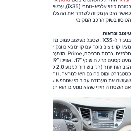
לטובת כינוי אלפא-נומרי (iX35), עכשיו הטוסון מגיע גם אלינו,
כאשר היבואן מקווה לשחזר את ההצלחה של הדור הראשון של
הטוסון בשוק הרכב המקומי
עיצוב ונראות
בניגוד ל-iX35, שסבל מעיצוב עמוס מדי בפרטים, הטוסון החדש
מציג קו עיצוב בוגר, עם קווים נאים ונקיים יותר – וגריל גדול
מלפנים. גרסת הכניסה, Prime, מוצעת עם חישוקי "16 שנראים
מעט קטנים מדי. חישוקי "17, ואפילו "19, מוצעים ברמות האבזור
הגבוהות יותר (רק בשידוך למנוע 2.0 ל'). תאורת לד ליום מוצעת
כסטנדרט ומוסיפה גם היא למראה. וזהו בהחלט רכב נאה,
שעושה את העבודה עבור מי שמחפש את מראה רכב הפנאי, גם
אם השטח היחידי שהוא נוסע בו הוא חניית העפר ליד הסופר.