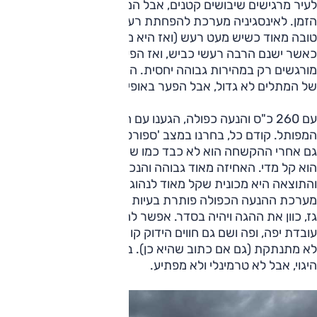
לעיר מרגישים שיבושים קטנים, אבל המכונית נעימה במרבית
הזמן. לאינסגיניה מערכת להפחתת רעשי כביש, ונראה שהיא
טובה מאוד כשיש מעט רעש (ואז היא מרשימה), ופחות טובה
כאשר ישנם הרבה רעשי כביש, ואז הפער גדול ומורגש; רעשי רוח
מורגשים רק במהירות גבוהה יחסית. ההבדל בין המצבים השונים
של המתלים לא גדול, אבל הפער באופיים בכל זאת מורגש.
עם 260 כ"ס והנעה כפולה, הגענו עם הרבה ציפיות לכביש
המפותל. קודם כל, בחרנו במצב 'ספורט', שמוסיף משקל להגה.
גם אחרי ההקשחה הוא לא כבד כמו שרצינו, אבל במצב הרגיל
הוא קל מדי. האחיזה מאוד גבוהה והנכונות לפנות טובה וברורה,
והתוצאה היא מכונית שקל מאוד לנהוג אותה מהר מאוד. בנוסף,
מערכת ההנעה הכפולה פותרת בעיות ולא מסבכת אותן — שים
גז, כוון את ההגה ויהיה בסדר. אפשר להרגיש את ההנעה הכפולה
עובדת יפה, ופה ושם גם חווים הידוק קו עדין, לא מעבר, והבקרה
לא מתנתקת (גם אם כתוב שהיא כן). בעומס כבד מורגש תת
היגוי, אבל לא טרמינלי ולא מפתיע.