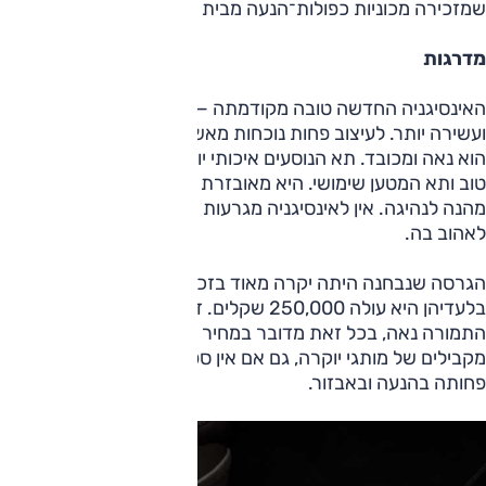
שמזכירה מכוניות כפולות־הנעה מבית אודי, וזו מחמאה.
מדרגות
האינסיגניה החדשה טובה מקודמתה — גדולה, מרווחת, מבצעת
ועשירה יותר. לעיצוב פחות נוכחות מאשר למתחרות אחדות, אבל
הוא נאה ומכובד. תא הנוסעים איכותי יותר, התפעול מצוין, המרחב
טוב ותא המטען שימושי. היא מאובזרת מאוד, נוחה למדי ואפילו
מהנה לנהיגה. אין לאינסיגניה מגרעות רציניות ויש הרבה מה
לאהוב בה.
הגרסה שנבחנה היתה יקרה מאוד בזכות שפע התוספות, אך גם
בלעדיהן היא עולה 250,000 שקלים. זה סכום לא נמוך גם אם
התמורה נאה, בכל זאת מדובר במחיר שקרוב לזה של דגמים
מקבילים של מותגי יוקרה, גם אם אין ספק שהם מציעים תמורה
פחותה בהנעה ובאבזור.