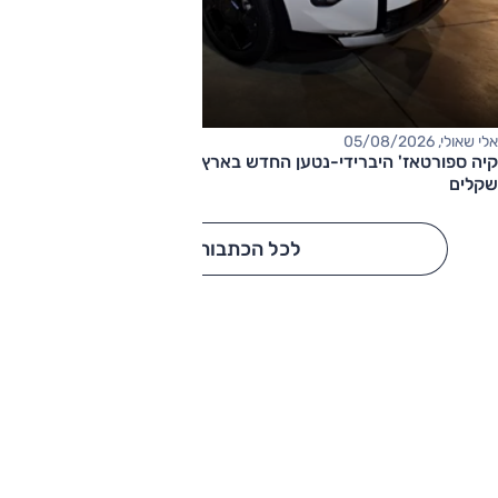
אלי שאולי, 05/08/2026
קיה ספורטאז' היברידי-נטען החדש בארץ – המחיר החל מ-220,000
שקלים
לכל הכתבות