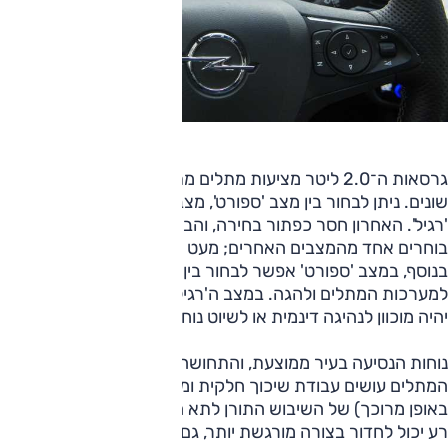
גרסאות ה־2.0 ליטר מציעות מתלים מתכווננים ומצבי נהיגה
שונים. ניתן לבחור בין מצב 'ספורט', מצב 'Tour' (נוחות) ומצב
'רגיל'. האחרון חסר כפתור בחירה, והבחירה בו נעשית כך שלא
בוחרים אחד מהמצבים האחרים; מעט מבלבל, אבל מתרגלים.
בנוסף, במצב 'ספורט' אפשר לבחור בין מצב 'רגיל' או 'ספורט'
למערכות המתלים ולהגה. במצב ה'רגיל', ניתן לבחור האם הכיוון
יהיה מוכוון לנהיגה דינמית או לשיוט נוח.
נוחות הנסיעה בעיר ממוצעת, והתחושה היא שבחלק מהמקרים
המתלים עושים עבודת שיכוך חלקית ומעבירים חלק (גם אם
באופן מרוכך) של השיבוש התורן לתא הנוסעים. פה ושם שיבוש
רע יכול לחדור בצורה מורגשת יותר, גם אם לא בחבטה. מחוץ