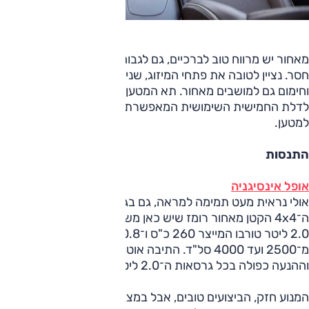
מאחור יש מרווח טוב לברכיים, גם לגבוהים, אבל מרווח הראש
חסר. נציין לטובה את פתחי המיזוג, שני שקעי USB להטענה
וחימום גם למושבים מאחור. תא המטען יעיל ונוח לשימוש הודות
לדלת החמישית השימושית המאפשרת הטענה קלה וגישה נוחה
למטען.
התנסות
אופל אינסיגניה
אולי נראית מעט תמימה למראה, גם בגרסה הזו, אבל סימון
ה־4x4 הקטן מאחור רומז שיש כאן משהו קצת־אחר. גם במנוע;
2.0 ליטר טורבו המייצר 260 כ"ס ו־40.8 קג"מ, ואלה זמינים
מ־2500 ועד 4000 סל"ד. התיבה אוטומטית עם 8 הילוכים
וההנעה כפולה בכל גרסאות ה־2.0 ליטר.
המנוע חזק, הביצועים טובים, אבל במצבים מסוימים ציפינו ליותר