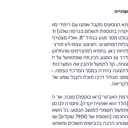
שהייה
תא הנוסעים מקבל אותנו עם ריפודי מושב חומים ונאים (אופציה
יקרה בתוספת תשלום בגרסה שלנו) ודשברוד שחור. במרכז
בולט מסך מגע בגודל "8, ואליו מצטרף מסך בגודל זהה, המשולב
בלוח המחוונים. העיצוב עצמו לא פורץ דרך, אבל בהחלט נעים
להיות כאן. נחמיא למהנדסים שהחלוקה בין הדברים שמתופעלים
דרך צג המגע, לבין מה שמתופעל על ידי כפתורים, היא נכונה
ונוחה. קל לתפעל ולהבין את המערכות השונות, והאופציה
לתצוגה בהירה במסך המרכזי נעימה. במרכז לוח המחוונים יש
מסך מגודל דרכו תוכלו לקבל שפע של מידע והכל ברור ונוח
לקריאה.
רמת האבזור (ראו בוקסה) טובה, אך הפנסים הראשיים הם הלוגן
(הלד הוא אופציה יקרה), וחסרה לנו סגירה חשמלית לתא המטען
ותפעול חשמלי למושב הנוסע; כל השאר — כאן. התאורה
החכמה (תוספת של 7900 שקלים) שהיא פשוט נהדרת עבור מי
שנוהג הרבה בכבישים חשוכים ומאפשרת לנהוג עם אור גבוה