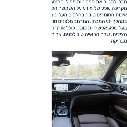
מבלי לסנוור את המכוניות ממול. התצוגה העילית המצוינת
מקרינה שפע של מידע על השמשה הקדמית בצורה סופר־נוחה.
איכות החומרים טובה בחלקים העליונים, ולא נרשם ציוץ מיותר
במהלך ימי המבחן. המרחב מלפנים טוב בכל הממדים, והמושב
בעל שפע אפשרויות כוונון, כולל אורך הבסיס ורוחב התמיכה
הצידית. שדה הראייה טוב לפנים, אך הראות לאחור אינה
מבריקה.