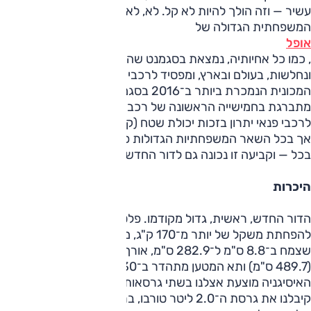
עשיר — וזה הולך להיות לא קל. לא, לא בגללה. בגללם.
המשפחתית הגדולה של
אופל
, כמו כל אחיותיה, נמצאת בסגמנט שהמכירות שלו הולכות
ונחלשות, בעולם ובארץ, ומפסיד לרכבי הפנאי. להמחשה,
המכונית הנמכרת ביותר ב־2016 בסגמנט זה (סונטה), לא הייתה
מתברגת בחמישייה הראשונה של רכבי פנאי במחיר דומה. ואכן,
לרכבי פנאי יתרון בזכות יכולת שטח (קלה), תנוחת נהיגה גבוהה,
אך בכל השאר המשפחתיות הגדולות פשוט מכוניות טובות יותר
בכל — וקביעה זו נכונה גם לדור החדש של האינסיגניה.
היכרות
הדור החדש, ראשית, גדול מקודמו. פלטפורמה חדשה, שתרמה
להפחתת משקל של יותר מ־170 ק"ג, מתייצב בסיס גלגלים
שצמח ב־8.8 ס"מ ל־282.9 ס"מ, אורך המכונית גדל ב־5.5 ס"מ
(489.7 ס"מ) ותא המטען מתהדר ב־130 ליטר נוספים (490 ל').
האיסיגניה מוצעת אצלנו בשתי גרסאות (ראו בוקסה), ולמבחן
קיבלנו את גרסת ה־2.0 ליטר טורבו, ברמת האבזור השניה מתוך