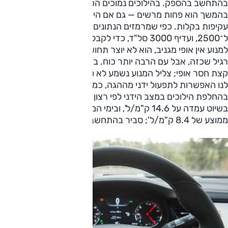
בהתחשב בהספק. בהילוכים נמוכים הכוח מאוד מורגש, אך
בהמשך הוא פחות מרשים — גם אם היכולת ישנה ומאפשרת
עקיפות בקלות. כפי שמרמזים הנתונים, צריך לדאוג להיות מעל
ל־2500, ועדיף 3000 סל"ד, כדי לקבל את הדחיפה המצופה.
למנוע אין אופי מגניב, הוא לא יוצר תחושה ספורטיבית, ויש לו אופי
רגיל שכזה, אבל עם הרבה יותר כוח. בקיצור, הוא טוב גם אם
קצת חסר אופי; צליל המנוע נשמע לא פעם קצת־עסוק. חסרה
לנו האפשרות לתפעול ידני מההגה, כמו גם עצמאות מלאה
בהחלפת הילוכים במצב הידני לפי רצון הנהג. צריכת הדלק
בשיוט עמדה על 14.6 ק"מ/ל', ובימי המבחן הזריזים־משהו נרשם
ממוצע של 8.4 ק"מ/ל'; סביר בהתחשב בקצב הנהיגה הגבוה.