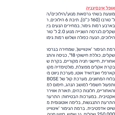
אופל אינסיגניה
מוצעת בשתי גרסאות מנוע/הילוכים/הנעה. לראשונה מנוע 1.5
ל' טורבו (160 כ"ס), תיבת 6 הילוכים, הנעה קדמית, והיא מוצעת
בארבע רמות גימור, במחירים הנעים בין 170,000 ל־210,000
שקלים.לגרסה השנייה מנוע 2.0 ל' טורבו (260 כ"ס), תיבת 8
הילוכים, הנעה כפולה ושלוש רמות גימור.
רמת הגימור 'אינוויישן', שמחירה בגרסת ה־2.0 ל' הוא 240,000
שקלים, כוללת חישוקי 18", כניסה והתנעה ללא מפתח, מצלמה
אחורית, חיישני חניה מקוריים, בקרת שיוט, טעינה אלחוטית לנייד,
בקרת אקלים מפוצלת, מולטימדיה מקורית עם מסך "8, אפל
קארפלי ואנדואיד אוטו, מערכת ניווט מקורית, מסך מסך "4.2
בלוח המחוונים, מערכת קול של BOSE (טובה), מושבי עור
ותפעול חשמלי למושב הנהג, חימום למושבים הקדמיים
והאחוריים, חלונות כהים, תאורת אווירה ומערכת ביטול רעשים
אקטיבית. במערכות הבטיחות: התרעת סטייה מנתיב ותיקון,
התרעת התנגשות, בלימה אוטונומית מתחת ל־80 קמ"ש ובקרת
שיוט אדפטיבית. ברמת הגימור 'אינוויישן פרמיום', שמחירה
250,000 שקלים, גג שמש, סייען חניה, מסך 8" בלוח המחוונים,