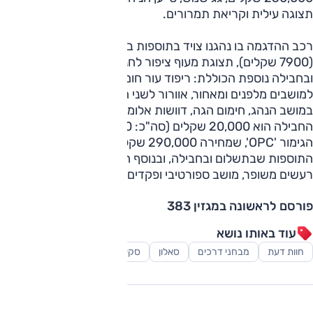
תצוגה עילית וקריאת תמרורים.
רכב ההדגמה בו נהגנו צויד בתוספות בתשלום — מטריקס לד
(7900 שקלים), תצוגת מעוף ציפור לחניה (8000 שקלים) —
ובחבילה נוספת הכוללת: ריפוד עור חום פרמיום עם חימום
למושבים מלפנים ומאחור, אוורור לשני המושבים הקדמיים ועיסוי
במושב הנהג, חימום הגה, דוושות אלומיניום והגה קטום; מחירה
החבילה הוא 20,000 שקלים (סה"כ: 285,900 שקלים). רמת
הגימור 'OPC', שמחירה 290,000 שקלים, כוללת את כל
התוספות שבתשלום ובחבילה, ובנוסף חישוקי "20, חצאיות, בידוד
רעשים משופר, מושב ספורטיבי ופקדים בהגה להחלפת הילוכים.
פורסם לראשונה במגזין 383
עוד באותו נושא
חוות דעת
מבחני דרכים
סאלון
סקירות
רכב משפחתי