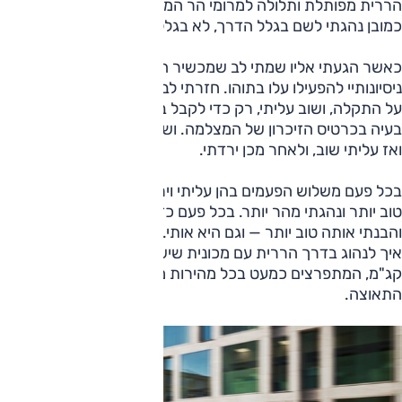
הררית מפותלת ותלולה למרומי הר המשקיף על נוף נהדר. אני
כמובן נהגתי לשם בגלל הדרך, לא בגלל המצפה.
כאשר הגעתי אליו שמתי לב שמכשיר ההקלטה לא עבד, וכל
ניסיונותיי להפעילו עלו בתוהו. חזרתי לבסיס. אנשי הצוות התגברו
על התקלה, ושוב עליתי, רק כדי לקבל בפסגה את ההודעה שיש
בעיה בכרטיס הזיכרון של המצלמה. ושוב ירדתי, התקלה טופלה
ואז עליתי שוב, ולאחר מכן ירדתי.
בכל פעם משלוש הפעמים בהן עליתי וירדתי, הכרתי את הדרך
טוב יותר ונהגתי מהר יותר. בכל פעם כזו התחברתי למכוניות יותר
והבנתי אותה טוב יותר — וגם היא אותי. והאמינו לי, צריך ללמוד
איך לנהוג בדרך הררית עם מכונית שיש לה 544 כוחות סוס ו־81
קג"מ, המתפרצים כמעט בכל מהירות מיד עם לחיצה על דוושת
התאוצה.