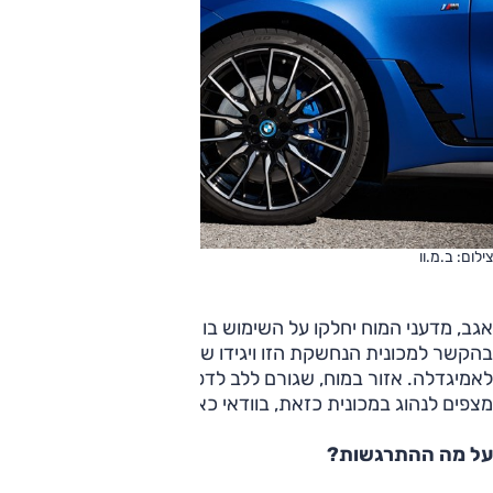
צילום: ב.מ.וו
אגב, מדעני המוח יחלקו על השימוש בו עשיתי במילה "לב"
בהקשר למכונית הנחשקת הזו ויגידו שמכונית כזו מדברת דווקא
לאמיגדלה. אזור במוח, שגורם ללב לדפוק מהר יותר כאשר
מצפים לנהוג במכונית כזאת, בוודאי כאשר נכנסים אליה.
על מה ההתרגשות?