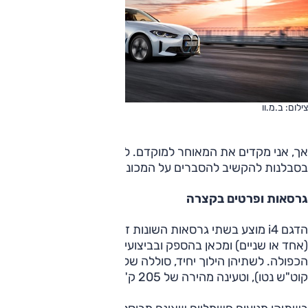
צילום: ב.מ.וו
אך, אני מקדים את המאוחר למוקדם. לפני הנהיגה, עלי לשבת
בסבלנות להקשיב להסברים על המכונית.
גרסאות ופרטים בקצרה
הדגם i4 מוצע בשתי גרסאות השונות זו מזו במספר המנועים
(אחד או שניים) ומכאן בהספק ובביצועים, ובהנעה האחורית או
הכפולה. לשתיהן הילוך יחיד, סוללה של 83.9 קוט"ש ברוטו (80.7
קוט"ש נטו), וטעינה מהירה של 205 ק"ו.