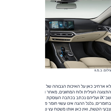
צילום: ב.מ.וו
לא ארחיב כאן על האיכות הגבוהה של מערכת המולטימדיה,
התצוגה העילית ולוח המחוונים, מאחר והם דומים מאוד לאלה
שב־iX ועליהם נכתב בכתבה העוסקת בו. שוני בולט הוא
בחומרים; גלגל ההגה אינו עשוי חומר פלסטי בו משתקפים כל
צבעי הקשת, ואין כאן אותו משטח עץ שבו מותקנים המתגים