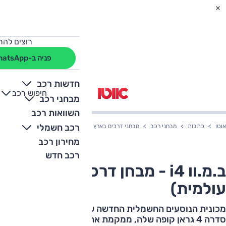
רוצים להת
פניה ב-WhatsApp
חדשות רכב
חיפוש רכב
+
-
מבחני רכב
השוואות רכב
רכב חשמלי
אוטו
כתבות
מבחני רכב
מבחני דרכים בארץ
ב.מ.וו i4 - מבחן דרכים (השקה עולמית)
מחירון רכב
רכב חדש
ב.מ.וו i4 - מבחן דרכים (השקה
עולמית)
מכונית הנוסעים החשמלית החדשה של ב.מ.וו הולכת בעקבות
סדרה 4 גראן קופה שלה, ממקמת את הגריל שלה היישר מול