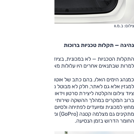
צילום: ב.מ.וו
נהיגה — תקלות טכניות ברוכות
התקלות הטכניות — לא במכונית, בציוד הצילום — היו מבורכות,
למרות שבתנאים אחרים היו עלולות מאוד לעצבן אותי.
כמנהג הימים האלו, בהם כתב של אוטו חייב לספק חומר לא רק
למגזין אלא גם לאתר, חלק לא מבוטל מהזמן מוקדש להתקנת
ציוד צילום והקלטה ליצירת סרטון וידאו. יצרניות הרכב מספקות
ברוב המקרים במהלך ההשקה שירותי צילום לדברים הנאמרים
מחוץ למכונית ומיועדים לפתיחה ולסיום של הסרטון. בנוסף, הם
מתקינים גם מצלמה קטנה (GoPro) ומכשיר הקלטה ליצירת
החומר הדרוש בזמן הנסיעה.