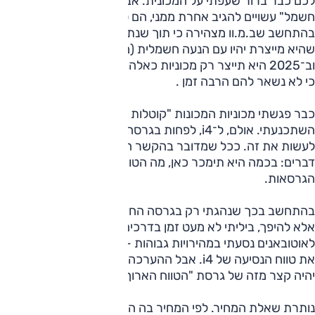
לכם כבר ברור שעפתי על המכונית. אבל אני יודע ש"מכחישי
חשמל" עשויים להגיב אחרת ממני, הם טרם התרגלו. אבל,
בהתחשב שב.מ.וו מצהירה כי תוך שנתיים, 50% מהמכוניות
שהיא מייצרת יהיו עם הנעה חשמלית (מלאה או חלקית),
וב־2025 היא תייצר רק מכוניות כאלה, כדאי שיתחילו להתרגל
כי לא נשאר להם הרבה זמן .
כבר פגשתי מכוניות המכונות "קוטלות טסלה", אך לרוב לא
השתכנעתי. אולם, ל־i4, לפחות בגרסה בה נהגתי, יש הכלים
לעשות את זה. ככל שמדובר בהקשר הישראלי, הדבר תלוי בשני
דברים: בכמה היא תימכר כאן, מה הטווח האמיתי של שתי
הגרסאות.
בהתחשב בכך שנהגתי רק בגרסה החזקה, לא "חסכתי" בחשמל
אלא להיפך, ביליתי לא מעט זמן בדרכים הרריות וכשעברתי
לאוטובאנים נסעתי במהירויות גבוהות — איני יכול באמת לחשב
את טווח הנסיעה של i4. אבל ההערכה שלי היא שהטווח שלה לא
יהיה קצר מזה של גרסת "הטווח הארוך" של טסלה מודל 3.
נותרת שאלת המחיר. לפי המחיר בה היא מוצעת באירופה ורמת