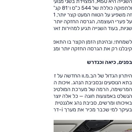
השנייה היא M50, המצוידת בשני מנועים חשמליים להנעה כפולה
ולתפוקה כוללת של 544 כ"ס ו־81 קג"מ, משקלה 2215 ק"ג וגם
זה משפיע על הטווח המעט קצר יותר, 521 ק"מ. כדי לקבל מושג
על פערי העוצמה, הגרסה החזקה יותר תגיע מ־0 ל־100 תוך 3.9
שניות, בעוד השנייה תגיע למהירות זאת "רק" תוך 5.7 שניות.
לשמחתי, ובהינתן הזמן הקצר בו התאפשר לנו לנהוג במכונית,
קיבלנו רק את הגרסה החזקה יותר וממנה התרשמנו.
בפנים, כיאה וכנדרש
היתרון הגדול של הב.מ.וו החדשה על זו שהיא באה "לקטול" הוא
בתא הנוסעים ובסביבת הנהג. איכות החומרים והביצוע
המרשימה, הרמה של מערכת המולטימדיה, יתרון מערך i-דרייב
הנשלט באמצעות חוגה — כל אלה יוצרים תא נוסעים שונה מאוד
באיכותו ומרשים, סביבת נהג אלגנטית ואינטואיטיבית לתפעול,
בעיקר למי שכבר מכיר את מערך i-דרייב.