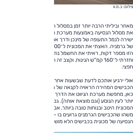
צילום: ב.מ.וו
מאחר וביליתי הרבה יותר זמן במסלול ההררי משתכננתי, שיניתי
את מסלול הנסיעה באמצעות מערכת הניווט המעולה, לנסיעה
ישירה לנמל התעופה של מינכן ודרך אחד האוטובאנים המהירים
של גרמניה. האצתי את המכונית ל־200 קמ"ש, נסעתי במהירות
הזו מספר דקות, ראיתי את החשמל נוזל החוצה מהסוללות,
וחזרתי ל־160 קמ"ש הנינוח, וקצב זה הביא אותי בבטחה למחוז
חפצי.
אולי ירגיע אותכם לדעת שבשעות אחר הצהריים גם רשת
הכבישים המהירה הראויה לקנאה של הגרמנים, מתפוקקת. וגם
כאן, מחפשת מערכת הניווט את הדרך המהירה יותר וגם הנעימה
יותר לעין הנוסע (וגם מוצאת אותה). גם בזו וגם בזו, התנהגה
המכונית היטב ובנוחות טובה ביותר. אבל אתם יודעים, אם יש
משהו שהכבישים הגרמנים גרועים בו — הוא לבדוק את נוחות
הנסיעה של מכונית בכבישים הלא מושלמים שלנו...