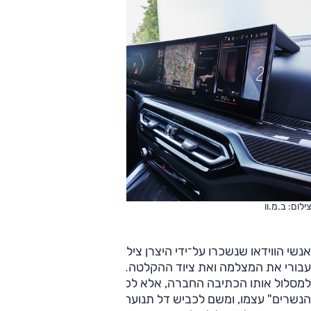
צילום: ב.מ.וו
אנשי הווידאו שנשכרו על־ידי היצרן צילמו אותי בחוץ ואז התקינו
עבורי את המצלמה ואת ציוד ההקלטה. כיוונתי את פני לא
למסלול אותו הכתיבה החברה, אלא לכיוון הכניסה של פארק "קן
הנשרים" עצמו, ומשם לכביש דל תנועה שמטפס לאורך דרך