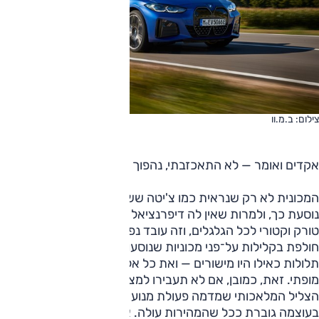
צילום: ב.מ.וו
אקדים ואומר — לא התאכזבתי, נהפוך הוא.
המכונית לא רק שנראית כמו צ'יטה ששה אלי טרף, היא גם
נוסעת כך, ולמרות שאין לה דיפרנציאל מוגבל־החלקה הרי יש לה
טורק וקטורי לכל הגלגלים, וזה עובד נפלא. היא טורפת פניות,
חולפת בקלילות על־פני מכוניות שנוסעות לפניה, מטפסת בעליות
תלולות כאילו היו מישורים — ואת כל אלה היא עושה בשקט
מופתי. זאת, כמובן, אם לא תעבירו למצב 'ספורט' ותפעילו את
הצליל המלאכותי שמדמה פעולת מנוע מהמאה העשרים —
בעוצמה גוברת ככל שהמהירות עולה. אני אמרתי "לא, תודה",