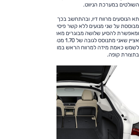
השולטים במערכת הניווט.
תא הנוסעים מרווח דיו, ובהתחשב בכך שההנעה הכפולה
מבוססת על שני מנועים ללא קשר פיסי ביניהם, הרצפה שטוחה
ומאפשרת להסיע שלושה מבוגרים מאחור ללא קושי. בהקשר זה
אציין שאני מתנוסס לגובה של 1.70 מטר (בעמידה), ולכן איני יכול
לשמש כאמת מידה למרווח הראש במושב האחורי של מכונית
בתצורת קופה.