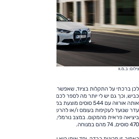
צילום: ב.מ.וו
לכן ברכתי על התקלות בציוד, שאפשרו לי לתרגל שוב ושוב אותו
כביש, וכך גם יש לי יותר מה לספר לכם על המכונית הזו. אגב,
אותה אורווה עם 544 סוסים מוצעת במלואה רק למשך 10 שניות,
עדר שנועד לעקיפות בעומס ו/או להרשים את היושב/ת ליד הנהג
ביציאה פראית מהמקום. במצב נורמלי, משתתפים בחגיגה "רק"
470 סוסים, 74 מהם במנוחה.
כאמור, זו מכונית כבדה, יחד איתי היא שוקלת כ־2300 ק"ג. חלק