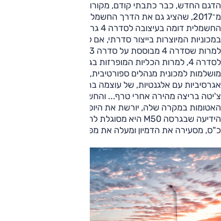
הדגם החדש, כבר כתבתי קודם, מקורו בקונספט 'i ויז'ן דיינמיקס'
מ־2017, שהציג גם את הדרך החשמלית של המותג. ה־i4
החשמלית דומה בעיצובה לסדרה 4 גראן קופה — לדעתי, מהיפות
במכוניות המיוצרות בייצור סדרתי, אם לא היפה בהן. זאת, אגב,
למרות שסדרה 4 מבוססת על סדרה 3 שאינה מלכה של יופי.
לסדרה 4, למרות הכליות המופרזות בגודלן שבחזית, פרופורציות
מושלמות למכונית מנהלים ספורטיבית, שילוב מעולה של
אגרסיביות עם אלגנטיות, של עוצמה בתנופה. היא נראית כמו
צ'יטה בריצה מהירה אחרי טרף... והחשמלית, למרות הכליות
האטומות במקרה שלה, יורשת את היופי המתפרץ של הדגם. גם
הידיעה שבגרסה M50 היא מסוגלת להספק מקסימלי של 544
כ"ס, מסעירה את הדמיון ומעלה את מפלס החשק והציפייה.