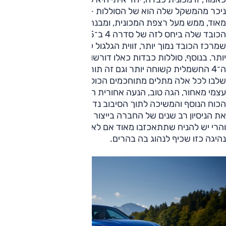
ניכר מהמשקל שלה הוא של הסוללות — ואלה ממוקמות נמוך
מאוד, ממש מעל רצפת המכונית, ומבנה זה מוריד את מרכז
הכובד שלה ביחס לזה של סדרה 4 ב־35 מילימטרים. ככל
שמרכז הכובד נמוך יותר, זווית הגלגול קטנה יותר והיציבות טובה
יותר. בנוסף, סוללות כבדות כאלו דורשות חיזוקים, והשלדה של
ה־4 החשמלית קשוחה יותר וגם זה תורם לניהוג טוב ומדויק יותר.
שלבו לכל אלה מתלים מתוחכמים הכוללים מתלי אוויר עם איזון
עצמי מאחור, הגה טוב, הנעה אחורית הנעזרת בקדמית, כאשר
הכוח הנוסף והמשיכה לתוך הסיבוב נדרשים. ועל כל אלה הוסיפו
את הניסיון רב שנים של החברה בייצור מכוניות שמשמחות נהגים.
והרי יש להניח שתתאכזבו מאוד אם לא תקבלו מב.מ.וו מכונת
נהיגה כזו שכיף לנהוג בה בהרים.