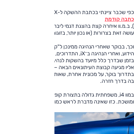
כפי שכבר ציינתי בכתבת ההשקה ל-iX (ראו
כתבה קודמת
), ב.מ.וו איחרה קצת בהצגת דגמי ליבה חשמליים. לכן, אולי, היא
עושה זאת בצרורות (או נכון יותר, בזוגות).
וכך, בבוקר שאחרי הנהיגה ממינכן ל"קן הנשרים" של הצורר
הידוע, ואחרי הנהיגה ב־iX, התדרוכים, ההצגה וארוחת הערב —
בזמן שבדרך כלל מיועד בהשקות לנהיגה חזרה לנמל התעופה,
אליו מגיעה קבוצת העיתונאים הבאה — מצאתי את עצמי שוב
בתדרוך בוקר, על מכונית אחרת, שאותה עמדתי להכיר ולנהוג
בה בדרך חזרה.
במוו i4, משפחתית גדולה בתצורת קופה ארבע דלתות, יפיפייה
ומושכת. כזו שאינה מדברת לראש כמו iX, אלא ישירות ללב.