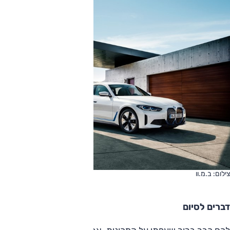
צילום: ב.מ.וו
דברים לסיום