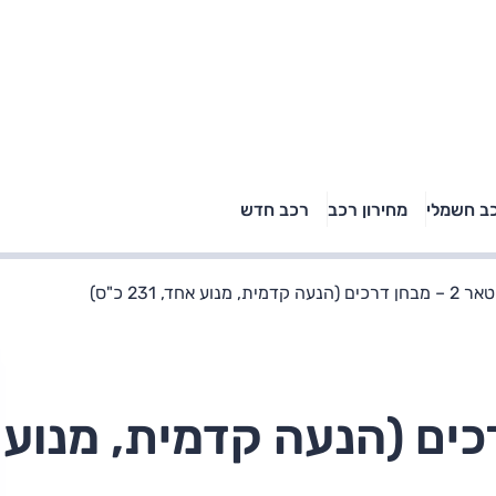
טויוטה ראב 4, קיה
ב חשמלי
מחירון רכב
רכב חדש
רכבי הסלב
ספורטאז' לונג ויונדאי
"הצל"
טוסון לונג ראש בראש: על
הנייר ועל הכביש
עה קדמית, מנוע אחד, 231 כ"ס)
מבחן דרכים (הנעה קדמית, מנוע