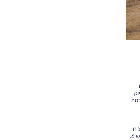
 כ"ס זה לא בדיוק
גרסת
ל זו
המותרת בחוק - ונסיעה חזרה עם רגל כבדה על מצערת החשמל דרך שזפון, המישר, מכתש רמון באר שבע ות"א, דרך כביש 6.