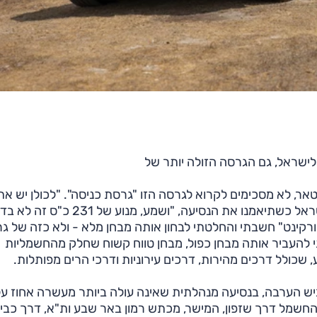
 לישראל, גם הגרסה הזולה יותר של
אר, לא מסכימים לקרוא לגרסה הזו "גרסת כניסה". "לכולן יש את
אותה רמת אבזור" אמרה לי זהבה, מנהלת פולסטאר בישראל כשתיאמנו את הנסיעה, "ושמע, מנוע של 231
גם לא מחיר של קורקינט" חשבתי והחלטתי לבחון אותה מבחן מלא - ולא כזה של 
תי להעביר אותה מבחן כפול, מבחן טווח קשוח שחלק מהחשמליות
, שכולל דרכים מהירות, דרכים עירוניות ודרכי הרים מפותלות.
רצליה לאילת, דרך כביש 6, דימונה וכביש הערבה, בנסיעה מנהלתית שאינה עולה ביותר מעשרה אחוז ע