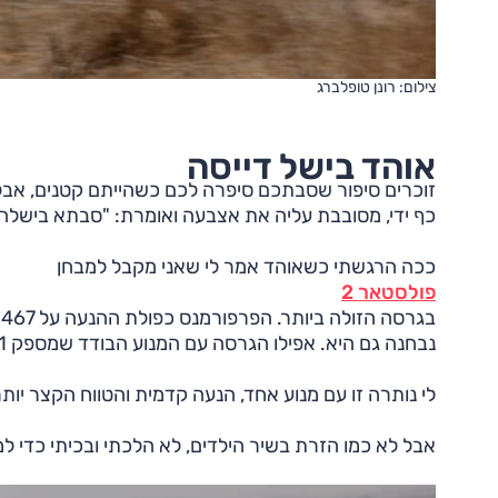
צילום: רונן טופלברג
אוהד בישל דייסה
זוכרים סיפור שסבתכם סיפרה לכם כשהייתם קטנים, אבל 
כף ידי, מסובבת עליה את אצבעה ואומרת: "סבתא בישלה ד
ככה הרגשתי כשאוהד אמר לי שאני מקבל למבחן
פולסטאר 2
נבחנה גם היא. אפילו הגרסה עם המנוע הבודד שמספק 231 כ"ס, אבל עם טווח נסיעה גדול נבחנה כבר.
לי נותרה זו עם מנוע אחד, הנעה קדמית והטווח הקצר יו
אבל לא כמו הזרת בשיר הילדים, לא הלכתי ובכיתי כדי למ