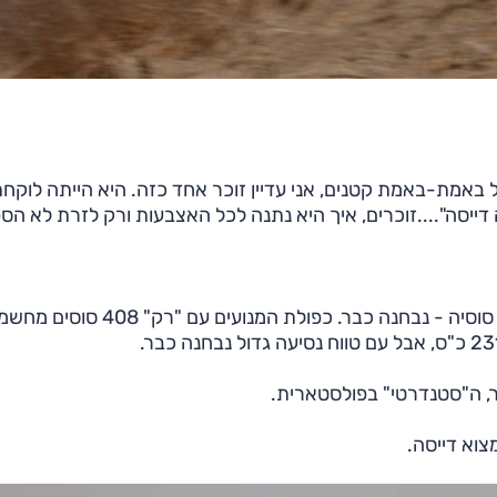
באמת-באמת קטנים, אני עדיין זוכר אחד כזה. היא הייתה לוקח
ייסה"....זוכרים, איך היא נתנה לכל האצבעות ורק לזרת לא הס
בגרסה הזולה ביותר. הפרפורמנס כפולת ההנעה על 467 סוסיה - נבחנה כבר. כפולת המנ
תר, ה"סטנדרטי" בפולסטארית.
צוא דייסה.