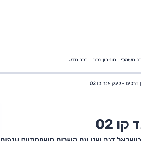
טויוטה ראב 4, קיה
ב חשמלי
מחירון רכב
רכב חדש
רכבי הסלב
ספורטאז' לונג ויונדאי
"הצל"
טוסון לונג ראש בראש: על
הנייר ועל הכביש
ם - לינק אנד קו 02
ו 02
בישראל דגם שני עם קשרים משפחתיים ענפים