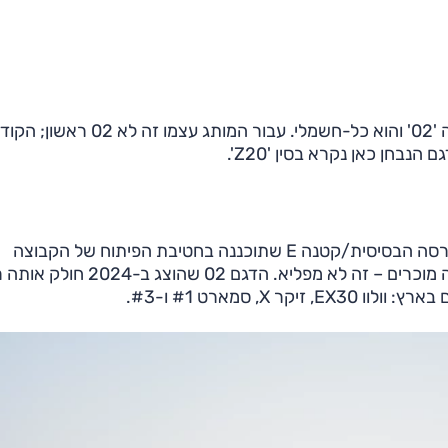
. כעת משיק המותג דגם נוסף, רכב פנאי קומפקטי המכונה '02' והוא כל-חשמלי. עבור המותג עצמו זה לא 02 ר
מבוסס על פלטפורמה חשמלית של ג'ילי המכונה SEA בגרסה הבסיסית/קטנה E שתוכננה בחטיבת הפיתוח של הקבוצה
(CEVT) שהמוקד שלה נמצא בשוודיה. אם הפרטים האלה מוכרים – זה לא מפליא. הדגם
, סמארט #1 ו-#3.