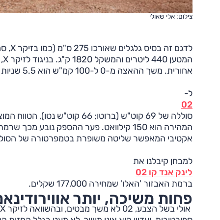
צילום: אלי שאולי
אחורית. משך ההאצה מ-0 ל-100 קמ"ש הוא 5.5 שניות והמהירות המרבית 180 קמ"ש.
ל-
02
המהירה הוא 150 קילוואט. פער ההספק נובע מ
אקטיבי המאפשר שליטה משופרת בטמפרטורה של הסול
למבחן קיבלנו את
לינק אנד קו 02
ברמת האבזור 'האלו' שמחירה 177,000 שקלים.
פחות משיכה, יותר אווירודינאמ
ספורטיבית, ועדיין הוא אינו מושך, לא מעט בגלל החזית 