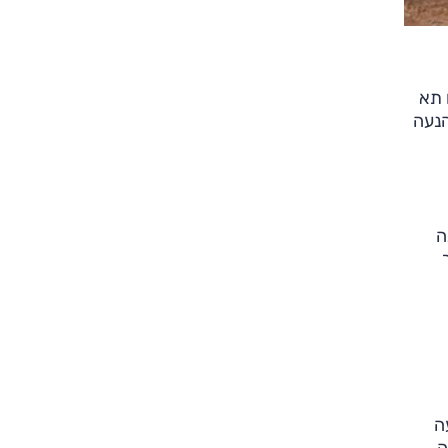
בו 184 ס"מ וגובהו 157 ס"מ. נפח תא
וע יחיד המייצר 272 כ"ס ו-35 קג"מ ובהנעה
עינה
פעה
ה