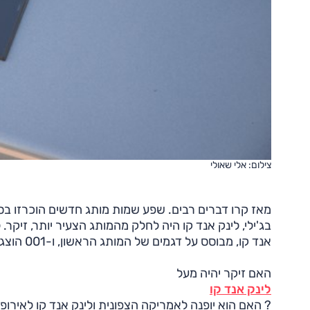
צילום: אלי שאולי
מאז קרו דברים רבים. שפע שמות מותג חדשים הוכרזו בסין
בג'ילי, לינק אנד קו היה לחלק מהמותג הצעיר יותר, זיקר. ל
אנד קו, מבוסס על דגמים של המותג הראשון, ו-001 הוצגה ראשית כדגם תצוגה של המותג הוותיק יותר.
האם זיקר יהיה מעל
לינק אנד קו
? האם הוא יופנה לאמריקה הצפונית ולינק אנד קו לאירופ