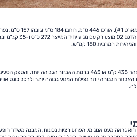
לדגם זה בסיס גלגלים שאורכו 275 ס"מ (כמו בזיקר X, סמארט #1), אורכו 446 ס"מ, רוח
המטען 440 ליטרים והמשקל 1820 ק"ג. בניגוד לזיקר X, הדגם 02 מוצע רק עם מנ
סוללה של 69 קוט"ש (ברוטו; 66 קוט"ש נטו), הטווח המוצהר 435 ק"מ או 465 ברמת האבזור הגבוהה יותר, והספק הט
כך שרמת האבזור הגבוהה יותר נצילות המנוע גבוהה יותר ולרכב כונס אוויר
לה.
י
אולי בשל הצבע, 02 לא משך מבטים, ובהשוואה לזיקר X הוא נראה מעט אנונימי. הפרופורציות נכונות, המבנה משדר הו
הנמוכה החסרה פנים ואישיות. החלק האחורי, דמוי הקופה עם הקור