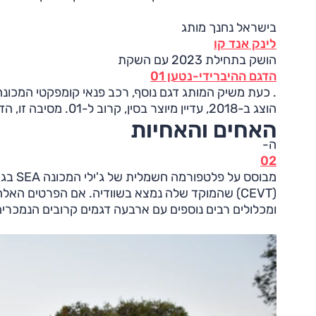
בישראל נחנך מותג
לינק אנד קו
הושק בתחילת 2023 עם השקת
הדגם ההיברידי-נטען 01
הוצג ב-2018, עדיין מיוצר בסין, קרוב ל-01. מסיבה זו, הדגם הנבחן כאן נקרא בסין 'Z20'.
האחים והאחיות
ה-
02
ומכלולים רבים נוספים עם ארבעה דגמים קרובים הנמכרים בארץ: וולוו EX30, זיקר X