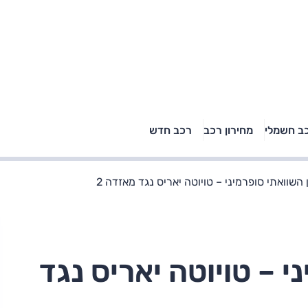
טויוטה ראב 4, קיה
ב חשמלי
מחירון רכב
רכב חדש
רכבי הסלב
ספורטאז' לונג ויונדאי
"הצל"
טוסון לונג ראש בראש: על
הנייר ועל הכביש
השוואתי סופרמיני – טויוטה יאריס נגד מאזדה 2
 – טויוטה יאריס נגד