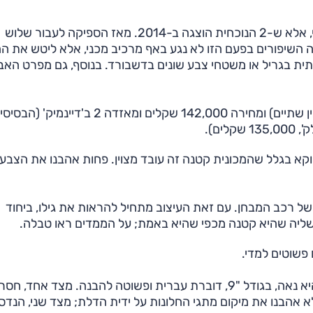
מאזדה הציגה את 2 ב-1996, גם היא כיום בדורה הרביעי, אלא ש-2 הנוכחית הוצגה ב-2014. מאז הספיקה לעבור שלוש
ים, והאחרונה הגיעה לארץ במרץ 2024. מקצה השיפורים בפעם הזו לא נגע באף מרכיב מכני, אלא ליטש א
תית בגריל או משטחי צבע שונים בדשבורד. בנוסף, גם מפרט האב
למבחן התייצבו יאריס ברמת האבזור 'סטייל' (הגבוהה מבין שתיים) ומחירה 142,000 שקלים ומאזדה 2 ב'דיינמיק' 
דווקא בגלל שהמכונית קטנה זה עובד מצוין. פחות אהבנו את הצבע
בע של רכב המבחן. עם זאת העיצוב מתחיל להראות את גילו, ביחוד
אשליה שהיא קטנה מכפי שהיא באמת; על הממדים ראו טבלה.
 פשוטים למדי.
ליאריס אחרי מתיחת הפנים מערכת מולטימדיה חדשה. היא נאה, בגודל "9, דוברת עברית ופשוטה להבנה. מצד אחד, 
לא אהבנו את מיקום מתגי החלונות על ידית הדלת; מצד שני, הנדס