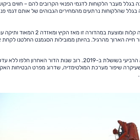
ה בגלל מעבר הלקוחות לדגמי הפנאי הקרובים להם – חווים ביקוש
צמיחה – הרבה בגלל שהלקוחות נרתעים מהמחירים הגבוהים של אותם דגמי פנ
שתיים מרבות המכר הן טויוטה יאריס ההיברידית שעודכנה קלות ומוצעת במהדורה זו מאז הקיץ ומאזדה 2 המאוד ו
ר חייה הארוך מהרגיל. בהיותן ממובילות הסגמנט החלטנו לקחת א
ב-1998 ואת הדור הנוכחי שהוא הרביעי בשושלת ב-2019. רוב שנות הדור האחרון חלפו לל
שעיקרה שיפור מערכת המולטימדיה, שדרוג מפרט הבטיחות האקט