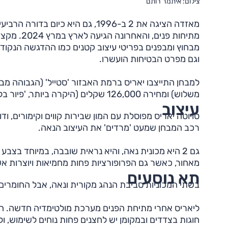
צילום: איתמר רותם
מתיחות פנ
מבחוץ ומבפנים בפריטי עיצוב קטנים כמו ההדגשה הנקוד
וגם מפרט הבטיחות הועשרו.
משלוש) ומחירה 126,000 שקלים (היקרה ביותר, 'פיור בלק', 135,000 שקלים).
עיצוב
טויוטה יאריס מפוסלת עם המון שבירות קווים וקימורים, ו
רכב המבחן שמעט 'מרדים' את העיצוב הנאה.
גם 2 היא מכונית נאה, והיא נראית שובבה, במיוחד בצ
מאחור, כאשר גם הפרופורציות פחות מחמיאות ויוצרות 
תא נוסעים
בשתי המכוניות סביבת הנהג מקורית ונאה, אבל החומרים
חוגות בצדדים ובמקומן יש לחצנים פחות נוחים לשימוש, ו