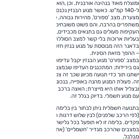
ומוצלח מאוד בנהיגה אורבנית. וכן ,הוא יכול להגיע במצב זה
ל-140 קמ"ש. כאשר מנוע הבנזין נכנס לפעולה – עם מעיכת
מצערת, מצב 'ספורט', מהירות גבוהה, לפי הסוללה – הביצועים
משתפרים בהרבה, והם פשוט משובחים. ההאצה מצוינת, כישורי
העקיפות מעולים גם בתנאים מכבידים, וקל לשמר קצב גבוה גם
בעליות ארוכות בלי קשר למצב הסוללה. הגישה האירופאית
בז'אנר הזה מבוססת על מנוע בנזין חזק בהשוואה לזה החשמלי
– ההפך מזאת הסינית.
במצב 'ספורט' מנוע הבנזין יקבל עדיפות והרכב אינו חוזר לחשמל
גם בירידות; המתכננים העדיפו שבמצב זה יחסי הכוחות לא
ישתנו תוך כדי תנועה מכיוון שכך זה צפוי יותר ונכון יותר למצב
זה. פעולת המנוע מהנה באופייה, בנכונות לטפס לסל"ד גבוה
ובצליל אותו היא מייצרת; האצה ברכב עם מנוע כזה מרגשת מזה
עם מנוע חשמלי. בדיוק בגלל זה.
בתנועה חשמלית ניתן לבחור בין בלימה רגנרטיבית אוטומטית
(לפי הרכב שלפנים) לבין שלוש דרגות הנשלטות באמצעות
פקדים. בלימה זו לא תופעל בכל גלישה חשמלית אלא רק
במצבים שהרכב מגדיר 'חשמליים' (אחוז סוללה מסוים). קצת
מבלבל.