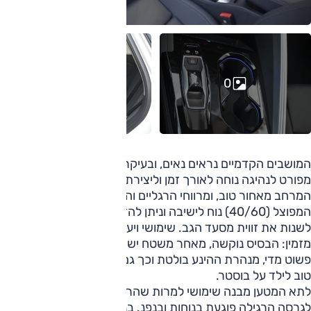
0
המושבים הקדמיים נראים נאים, ובעיקר המבנה נכון והכיוון
מפורט לנהיגה נוחה לאורך זמן וליצירת תנוחה טובה.
המרחב מאחור טוב, ומרווחי הרגליים והראש נאים. המושב
המפוצל (40/60) נוח לישיבה וניתן להזיח אותו לפנים/אחור, גם
לשנות את זווית מסעד הגב. שימושי ויעיל. המקום במרכז אינו
מזמין: הבסיס נוקשה, מאחר משטח ישר של מסעד היד שהוא
פשוט מדי, מנהרת ההינע בולטת וכך גם מכלול המיזג. בקיצור:
טוב לילד על בוסטר.
לתא המטען מבנה שימושי למרות שהרצפה הגבוהה ביחס
לגרסה הרגילה פוגעת בנוחות ובנפנ. בניגוד לזו הרגילה בנטענת