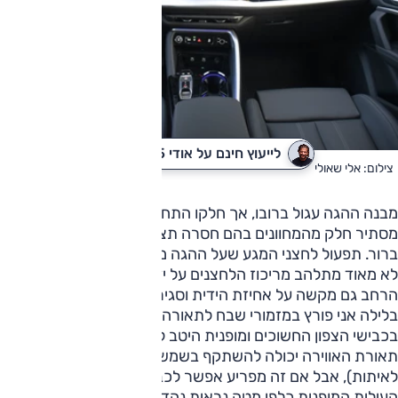
לייעוץ חינם על אודי Q5
לקבלת הצעת מחיר
צילום: אלי שאולי
מבנה ההגה עגול ברובו, אך חלקו התחתון ישר, והבעיה היא שהוא
מסתיר חלק מהמחוונים בהם חסרה תצוגה קלאסית עם מד סל"ד
ברור. תפעול לחצני המגע שעל ההגה מטריד כמקודם, ואני עדיין
לא מאוד מתלהב מריכוז הלחצנים על ידית הדלת. לוח השליטה
הרחב גם מקשה על אחיזת הידית וסגירת הדלת.
בלילה אני פורץ במזמורי שבח לתאורה החכמה הפועלת נפלא
בכבישי הצפון החשוכים ומופנית היטב להיכן שנחוץ. ברגעים אלה
תאורת האווירה יכולה להשתקף בשמשה (בייחוד החלק המוקצה
לאיתות), אבל אם זה מפריע אפשר לכבותה. תאורת הבלימה
העילית המופנית כלפי מטה נראית נהדר אבל עלולה להטריד