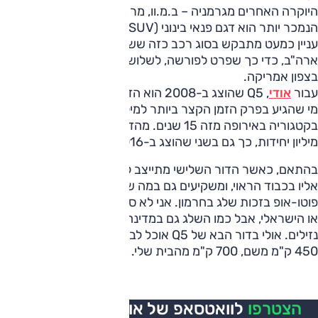
היוקרה האחרים מגרמניה – ב.מ.וו, מרצדס, פורשה – הרכב
הנמכר יותר הוא דגם פנאי בינוני (D-SUV) או גדול (E-SUV). זה
עניין כמעט מתבקש בסוג רכב כזה ששוק היעד העיקרי שלו הוא
ארה"ב, כדי כך שפרט לפורשה, לשלושת האחרים מפעלי הרכבה
בצפון אמריקה.
עבור
אודי
, Q5 שהוצג ב-2008 הוא הדבר: הדגם הנמכר ביותר,
מי שהגיע בפרק הזמן הקצר ביותר למיליון יחידות וגם הנמכר
בקטגוריה באירופה מזה 15 שנים. מהדור הראשון נמכרו 1.5
מיליון יחידות, כך גם בשני שהוצג ב-2016 ומיוצר מאז במקסיקו.
בהתאם, כאשר הדור השלישי מתייצב למבחן, אנחנו מתייחסים
אליו בכבוד הראוי, ומשקיעים גם במה שזימן גל הקרה, עם
פוטו-אופ בזכות שלג בחרמון. אני לא סגור אם זה החרמון הסורי
או הישראלי, אבל כמו השלג גם במדינה שלנו דברים נעשים
נזילים. אולי בדור הבא של Q5 אוכל לבקר בבית סבי בחלב, רק
450 ק"מ משם, 700 ק"מ מהבית שלי.
הצטרפו
לוואטסאפ של אוטו, כל העדכונים