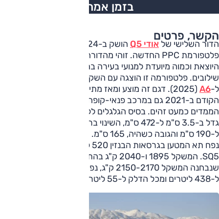
בזמן אמת
הקשר, פרטים
הדור השלישי של
אודי Q5
הושק ב-2024 ומבוסס על
פלטפורמת PPC החדשה. זוהי מהדורה משופרת של MLB
היוצאת וכמוה מיועדת למנועי בעירה בהתקנה אורכית ובמספר
שילובים. פלטפורמה זו הוצגה עם השקת
A5
ואחרי Q5 הגיעה גם
ל-
A6
(2025). דגם זה מוצע ומאז מתיחת הפנים של הדור
הקודם ב-2021 גם במרכב פנאי-קופה ('ספורטבק' באודי).
הממדים כמעט זהים. בסיס הגלגלים ללא שינוי, 282 ס"מ, האורך
גדל ב-3.5 ס"מ ל-472 ס"מ, השינוי ברוחב זניח, עוד 0.6 ס"מ
ל-190 ס"מ והגובה כשהיה, 165 ס"מ.
נפח תא המטען בגרסאות הבנזין 520 ליטרים או 470 ליטרים ב-
SQ5. המשקל 1895 ו-2040 ק"ג בהתאמה. בגרסה הנטענת
שנבחנה המשקל 2150-2170 ק"ג, נפח תא המטען צומצם
ל-438 ליטרים ומכל הדלק ל-55 ליטרים (מ-65 ל').