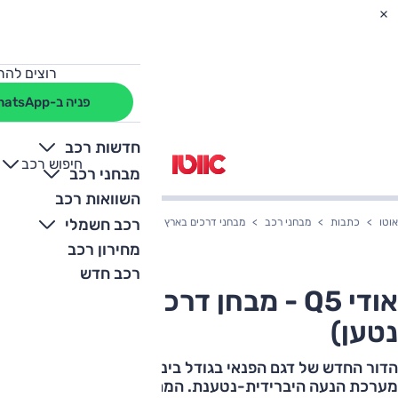
רוצים להת
פניה ב-WhatsApp
חדשות רכב
חיפוש רכב
+
-
מבחני רכב
השוואות רכב
רכב חשמלי
אוטו
כתבות
מבחני רכב
מבחני דרכים בארץ
אודי Q5 - מבחן דרכים (היברידי נטען)
מחירון רכב
רכב חדש
אודי Q5 - מבחן דרכים (היברידי
נטען)
הדור החדש של דגם הפנאי בגודל בינוני של אודי מוצע גם עם
מערכת הנעה היברידית-נטענת. המתכון נשמר, הביצוע שופר