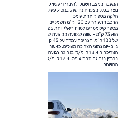
המעבר ממצב חשמלי להיברידי עשוי להיות מורגש מדי כאשר זה
נוצר בגלל מצערת נחושה. בנוסף, פעולת התיבה אינה תמיד
חלקה מספיק תחת עומס.
הרכב התעורר עם 120 ק"מ חשמליים אופטימיים, שהיו תוך
מספר קילומטרים לטווח ריאלי יותר. בפועל, הטווח בחשמל בלבד
הוא 73 ק"מ – שווה לנסועה ממוצעת של יום וחצי. אחרי נסיעה
של 100 ק"מ, הצריכה עמדה על 45 ק"מ/ל', כך שאם מדובר
ביום-יום נתוני הצריכה מעולים. כאשר הטווח ארוך משמעותית,
הצריכה היא 13 ק"מ/ל' בנהיגה רגועה, 10.6 ק"מ/ל' בעיקר
בבנזין בנהיגה תחת עומס, 12.4 ק"מ/ל' בנהיגה כזאת בשיתוף
החשמל.