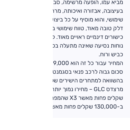
מביא עמו, הופעה מרשימה, סביבת נהג מכובדת
בעיצובה, אבזורה ואיכותה, מרחב ראוי, תא-מטען
שימושי, והוא מוסיף על כל ביצועים מעולים, צריכת
דלק טובה מאוד, טווח שימושי בחשמל בלבד,
כישורים דינמיים ראויים מאוד. לחובתו היחסית
נוחות נסיעה שאינה מתעלה בכל המתארים, רעשי
כביש ורוח.
המחיר עבור כל זה הוא 519,000 שקלים – וזה
סכום גבוה לרכב פנאי בסגמנט הזה. עם זאת,
בהשוואה למתחרים הישירים שלו – ב.מ.וו X3,
מרצדס GLC – מחירו נמוך יותר; ב-60,000
שקלים פחות מאשר X3 שהמפרט שלו ממש קרוב,
ב-130,000 שקלים פחות מאשר GLC החזק יותר.