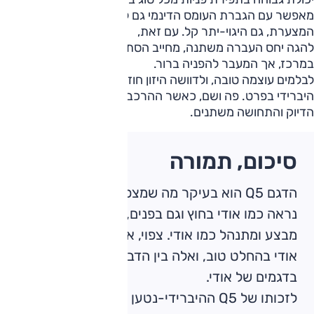
מאפשר עם הגברת העומס הדינמי גם להדק קו באמצעות
המצערת, גם היגוי-יתר קל. עם זאת,
להגה יחס העברה משתנה, מחייב הסתגלות. הוא מעט קלה מדי
במרכז, אך המעבר להפניה ברור.
לבלמים עוצמה טובה, ולדוושה היזון חוזר ראוי בכלל, ביחס לרכב
היברידי בפרט. פה ושם, כאשר ההרכב משלב מצבים חשמליים,
הדיוק והתחושה משתנים.
סיכום, תמורה
הדגם Q5 הוא בעיקר מה שמצפים מרכב של אודי:
נראה כמו אודי בחוץ וגם בפנים, עשוי כמו אודי,
מבצע ומתנהל כמו אודי. צפוי, אבל במקרה הזה של
אודי בהחלט טוב, ואלה בין הדברים שאנחנו אוהבים
בדגמים של אודי.
לזכותו של Q5 ההיברידי-נטען מעבר ליוקרה שהוא