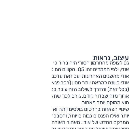
עיצוב, נראות
גם לצופה מהחרמון הסורי היה ברור כי מדובר בדגם פנאי של
אודי, ולפי הממדים זהו Q5. הקווים הם כשל דגמים קרובים של
אודי מהשנים האחרונות ועם זאת עדכניים לפי אלה החדשים.
אודי כיוונה למראה יותר חסון (רכב פנאי) אך גם יותר ספורטיבי
(בכל זאת) והדרך לשילוב הזה עובר במכסה מנוע גבוה שנראה
ארוך מזה שבדור קודם, גורם לכך שתא הנוסעים נראה כאילו
הוא ממוקם יותר מאחור.
שינויי הפאזות בחרטום בולטים יותר, ואזור הסבכה משופע ונמוך
יותר ואילו הפנסים גבוהים יותר, והסבכה עצמה אגרסיבית בשל
המרקם החדש של אודי. מאחור תאורת OLED נאה וצמד
מפלטים המשתלבים היטב עם הדיפיוזר.