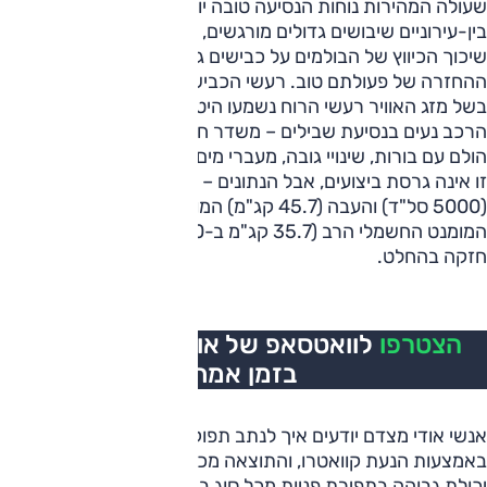
שעולה המהירות נוחות הנסיעה טובה יותר. עם זאת, גם בכבישים
בין-עירוניים שיבושים גדולים מורגשים, גם חיבורי כביש רחבים.
שיכוך הכיווץ של הבולמים על כבישים גליים מורגש אך שיכוך
ההחזרה של פעולתם טוב. רעשי הכביש בולטים מהצפוי ואולי
בשל מזג האוויר רעשי הרוח נשמעו היטב.
הרכב נעים בנסיעת שבילים – משדר חוסן מבני, מתמודד באופן
הולם עם בורות, שינויי גובה, מעברי מים וכיו"ב מאפיינים.
זו אינה גרסת ביצועים, אבל הנתונים – כולל רצועת הכוח הרחבה
(5000 סל"ד) והעבה (45.7 קג"מ) המועצמת על-ידי זמינות
המומנט החשמלי הרב (35.7 קג"מ ב-0 סל"ד) – הם של גרסה
חזקה בהחלט.
הצטרפו
לוואטסאפ של אוטו, כל העדכונים
בזמן אמת
אנשי אודי מצדם יודעים איך לנתב תפוקה כזאת לכביש
באמצעות הנעת קוואטרו, והתוצאה מכובדת ביותר. זו משלבת
יכולת גבוהה בתפירת פניות מכל סוג במהירות גבוהה. הרכב