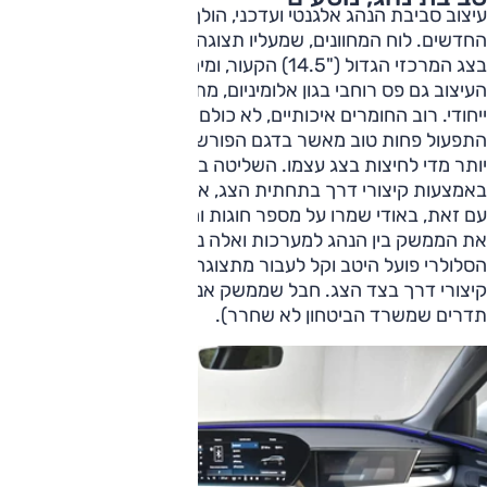
עיצוב סביבת הנהג אלגנטי ועדכני, הולך בעקבות דגמי אודי
החדשים. לוח המחוונים, שמעליו תצוגה עילית איכותית, משתלב
בצג המרכזי הגדול ("14.5) הקעור, ומימינו צג לנוסע ("10.9). על
העיצוב גם פס רוחבי בגון אלומיניום, מתחת לשמשה פס תאורה
ייחודי. רוב החומרים איכותיים, לא כולם.
התפעול פחות טוב מאשר בדגם הפורש, ודברים רבים מדי דורשים
יותר מדי לחיצות בצג עצמו. השליטה בבקרת האקלים נעשית
באמצעות קיצורי דרך בתחתית הצג, אך תפעולה אינו נוח.
עם זאת, באודי שמרו על מספר חוגות ומתגים חיצוניים המשפרים
את הממשק בין הנהג למערכות ואלה נעזרים בחיווי ברור. הצימוד
הסלולרי פועל היטב וקל לעבור מתצוגה שלהם לתפריטים, בזכות
קיצורי דרך בצד הצג. חבל שממשק אנדרואיד דורש כבל (בשל
תדרים שמשרד הביטחון לא שחרר).