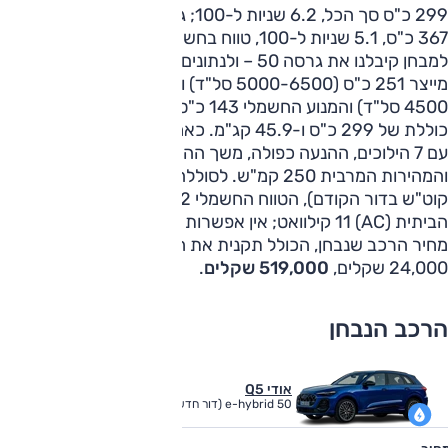
299 כ"ס סך הכל, 6.2 שניות ל-100; גרסה e-hybrid 55 –
367 כ"ס, 5.1 שניות ל-100, טווח בחשמל של 85 ק"מ;
למבחן קיבלנו את גרסה 50 – ולנתונים בהרחבה: מנוע הבנזין
מייצר 251 כ"ס (5000-6500 סל"ד) ו-38.7 קג"מ (1500-
4500 סל"ד) והמנוע החשמלי 143 כ"ס ו-35.7 קג"מ לתפוקה
כוללת של 299 כ"ס ו-45.9 קג"מ. כאמור, התיבה דו-מצמדית
עם 7 הילוכים, ההנעה כפולה, משך ההאצה ל-100 6.2 שניות,
והמהירות המרבית 250 קמ"ש. לסוללה 25.9 קוט"ש (14.4
קוט"ש בדור הקודם), הטווח החשמלי 92 ק"מ והספק הטעינה
הביתית (AC) 11 קילוואט; אין אפשרות לטעינה מהירה (DC).
מחיר הרכב שנבחן, הכולל תקנית את חבילת 'לקשרי' שמחירה
24,000 שקלים,
519,000 שקלים
.
הרכב הנבחן
אודי Q5
50 e-hybrid (דור חדש), 2.0 ל' טורבו, פלאג-אין
הייבריד, 4x4