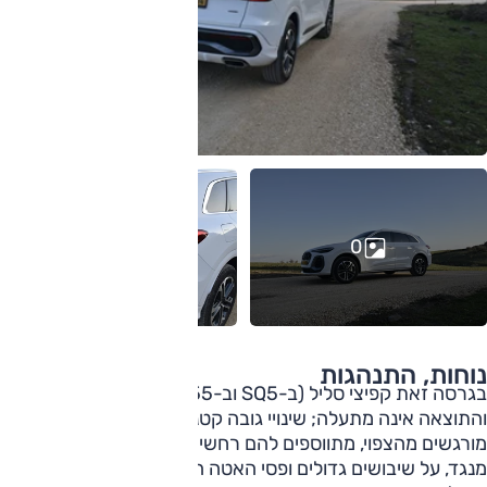
0
נוחות, התנהגות
בגרסה זאת קפיצי סליל (ב-SQ5 וב-55 קפיצי אוויר אדפטיביים),
והתוצאה אינה מתעלה; שינויי גובה קטנים ורצף שיבושים
מורגשים מהצפוי, מתווספים להם רחשים של פעולת המתלים.
מנגד, על שיבושים גדולים ופסי האטה הרכב נוח למדי, וככל