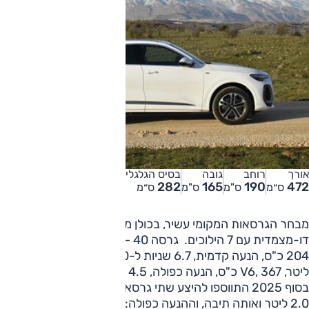
אורך
רוחב
גובה
בסיס הגלגלים
282
165
190
472
ס״מ
ס"מ
ס"מ
ס״מ
מבחר הגרסאות המקומי עשיר, בכולן מנוע טורבו-בנזין, תיבה
דו-מצמדית עם 7 הילוכים. גרסה 40 – 2.0 ליטר, 4 צילינדרים,
204 כ"ס, הנעה קדמית, 6.7 שניות ל-100 קמ"ש; SQ5 – 3.0
ליטר, V6, 367 כ"ס, הנעה כפולה, 4.5 שניות ל-100 קמ"ש.
בסוף 2025 התווספו להיצע שתי גרסאות נטענות, עם אותו מנוע
2.0 ליטר ואותה תיבה, וההנעה כפולה: גרסה e-hybrid 50 –