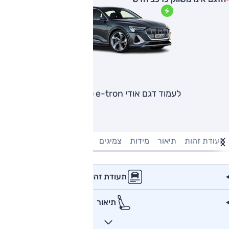
לעמוד דגם אודי e-tron ספורטבק
תעודת זהות
תיאור
מידות
צמיגים
מנוע וביצועים
טעינה חשמל
תעודת זהות
תיאור