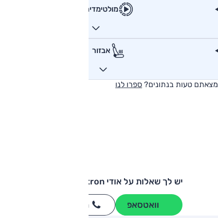
מולטימדיה
אבזור
מצאתם טעות בנתונים?
ספרו לנו
יש לך שאלות על אודי e-tron ספורטבק?
וואטסאפ
חייגו
3262
*