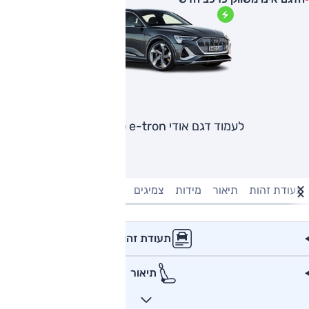
לעמוד דגם אודי e-tron ספורטבק
תעודת זהות
תיאור
מידות
צמיגים
מנוע וביצועים
טעינה חשמל
תעודת זהות
תיאור