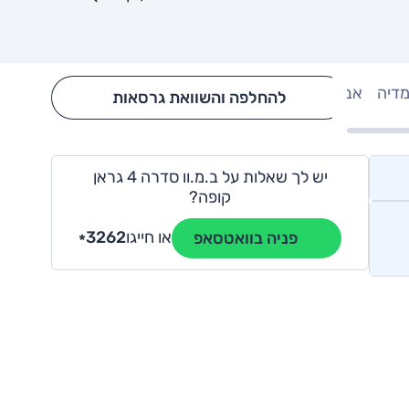
מדיה
אבזור
Hide config section
להחלפה והשוואת גרסאות
יש לך שאלות על ב.מ.וו סדרה 4 גראן
קופה?
או חייגו
3262
פניה בוואטסאפ
*