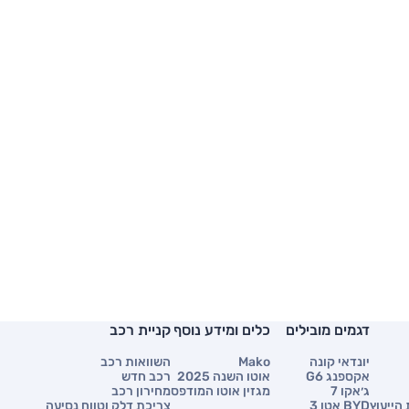
דגמים מובילים
כלים ומידע נוסף
קניית רכב
יונדאי קונה
Mako
השוואות רכב
אקספנג G6
אוטו השנה 2025
רכב חדש
ג׳אקו 7
מגזין אוטו המודפס
מחירון רכב
הייעוץ
BYD אטו 3
צריכת דלק וטווח נסיעה