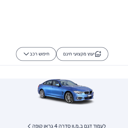
יעוץ מקצועי חינם
חיפוש רכב
+
-
לעמוד דגם ב.מ.וו סדרה 4 גראן קופה