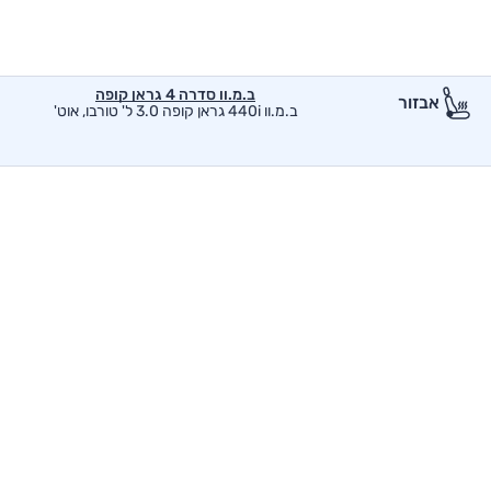
ב.מ.וו סדרה 4 גראן קופה
אבזור
ב.מ.וו 440i גראן קופה 3.0 ל' טורבו, אוט'