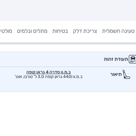
טעינה חשמלית
צריכת דלק
בטיחות
מתלים ובלמים
מולטי
תעודת זהות
ב.מ.וו סדרה 4 גראן קופה
תיאור
ב.מ.וו 440i גראן קופה 3.0 ל' טורבו, אוט'