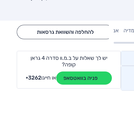
מדיה
אבזור
Hide config section
להחלפה והשוואת גרסאות
יש לך שאלות על ב.מ.וו סדרה 4 גראן
קופה?
או חייגו
3262
פניה בוואטסאפ
*