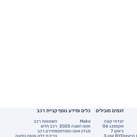
דגמים מובילים
כלים ומידע נוסף
קניית רכב
יונדאי קונה
Mako
השוואות רכב
אקספנג G6
אוטו השנה 2025
רכב חדש
ג׳אקו 7
מגזין אוטו המודפס
מחירון רכב
הייעוץ
BYD אטו 3
צריכת דלק וטווח נסיעה