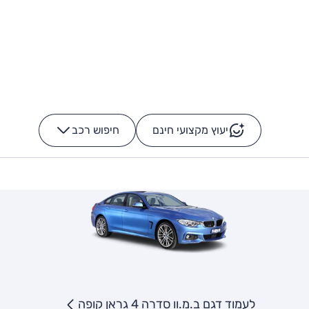
יעוץ מקצועי חינם
חיפוש רכב
+
-
לעמוד דגם ב.מ.וו סדרה 4 גראן קופה