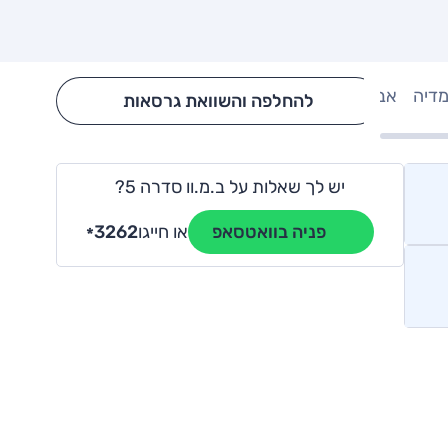
מדיה
אבזור
Hide config section
להחלפה והשוואת גרסאות
יש לך שאלות על ב.מ.וו סדרה 5?
או חייגו
3262
פניה בוואטסאפ
*