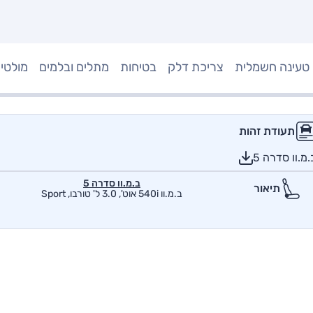
טעינה חשמלית
צריכת דלק
בטיחות
מתלים ובלמים
מולטי
תעודת זהות
מ.וו סדרה 5
ב.מ.וו סדרה 5
תיאור
ב.מ.וו 540i אוט', 3.0 ל' טורבו, Sport