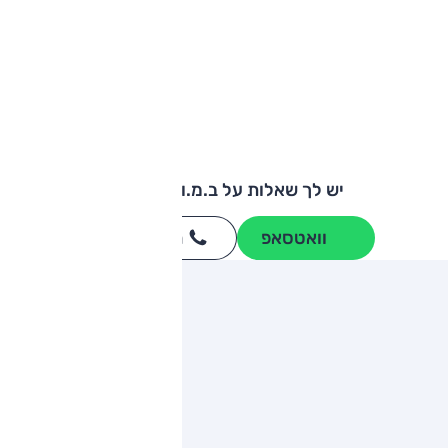
יש לך שאלות על ב.מ.וו סדרה 5?
וואטסאפ
חייגו
3262
*
ותגים מתחרים