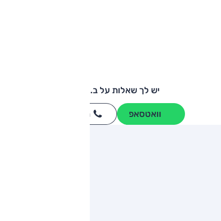
יש לך שאלות על ב.מ.וו i8?
וואטסאפ
חייגו
3262
*
ותגים מתחרים