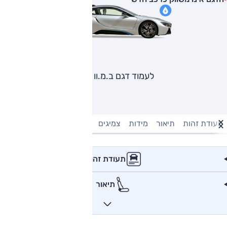
לעמוד דגם ב.מ.וו i8
תעודת זהות
תיאור
מידות
צמיגים
מנוע וביצועים
טעינה חשמל
תעודת זהות
תיאור