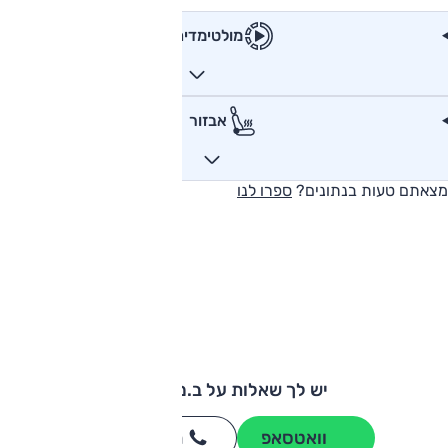
מולטימדיה
אבזור
מצאתם טעות בנתונים?
ספרו לנו
יש לך שאלות על ב.מ.וו iX1?
וואטסאפ
חייגו
3262
*