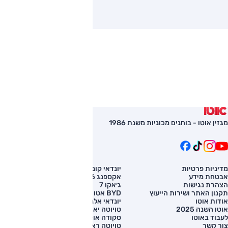
מגזין אוטו - בוחנים מכוניות משנת 1986
מדיניות פרטיות
יונדאי קונה
השוואת רכב
אבטחת מידע
אקספנג G6
רכב חדש
הצהרת נגישות
ג׳אקו 7
מחירון רכב
תקנון האתר ושירות הייעוץ
BYD אטו 3
מימון לרכב
אודות אוטו
יונדאי אלנטרה
אוטו השנה 2025
טויוטה יאריס קרוס
לעבוד באוטו
סקודה אוקטביה
צור קשר
טויוטה ראב 4