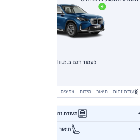
לעמוד דגם ב.מ.וו iX1
תעודת זהות
תיאור
מידות
צמיגים
מנוע וביצועים
טעינה חשמל
תעודת זהות
תיאור