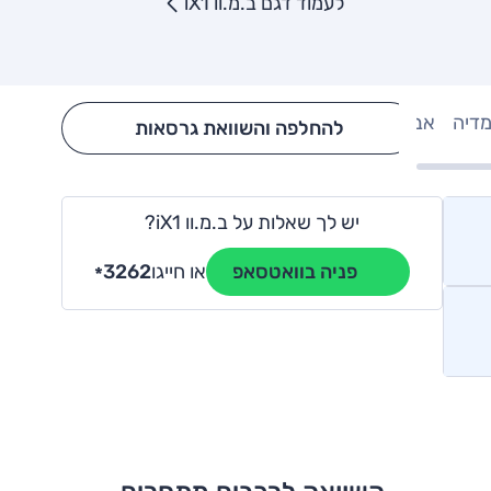
לעמוד דגם ב.מ.וו iX1
מדיה
אבזור
Hide config section
להחלפה והשוואת גרסאות
יש לך שאלות על ב.מ.וו iX1?
או חייגו
3262
פניה בוואטסאפ
*