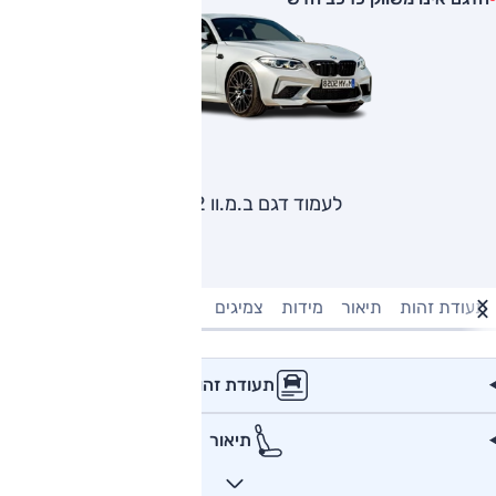
לעמוד דגם ב.מ.וו M2
תעודת זהות
תיאור
מידות
צמיגים
מנוע וביצועים
טעינה חשמל
תעודת זהות
תיאור