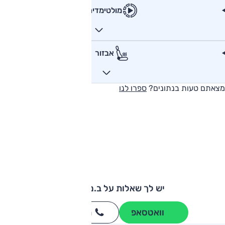
מולטימדיה
אבזור
מצאתם טעות בנתונים?
ספרו לנו
יש לך שאלות על ב.מ.וו M2?
וואטסאפ
חייגו
3262
*