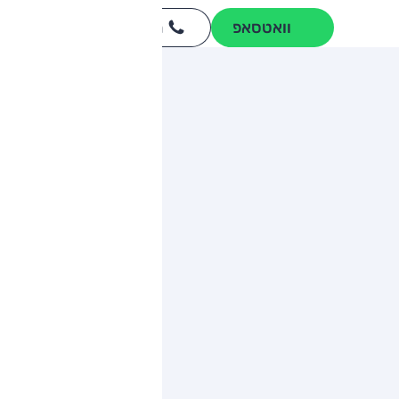
וואטסאפ
חייגו
3262
*
ותגים מתחרים