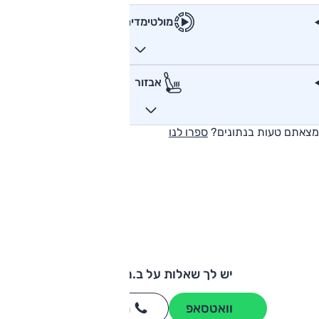
מולטימדיה
אבזור
מצאתם טעות בנתונים?
ספרו לנו
יש לך שאלות על ב.מ.וו X2?
וואטסאפ
חייגו
3262
*