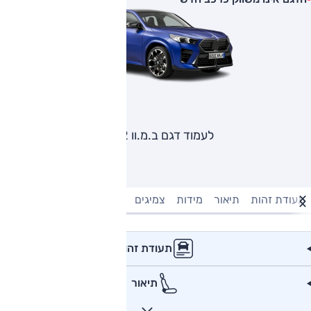
לעמוד דגם ב.מ.וו X2
תעודת זהות
תיאור
מידות
צמיגים
מנוע וביצועים
טעינה חשמל
תעודת זהות
תיאור