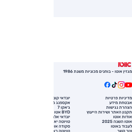
מגזין אוטו - בוחנים מכוניות משנת 1986
מדיניות פרטיות
יונדאי קונה
השוואת רכב
אבטחת מידע
אקספנג G6
רכב חדש
הצהרת נגישות
ג׳אקו 7
מחירון רכב
תקנון האתר ושירות הייעוץ
BYD אטו 3
מימון לרכב
אודות אוטו
יונדאי אלנטרה
אוטו השנה 2025
טויוטה יאריס קרוס
לעבוד באוטו
סקודה אוקטביה
צור קשר
טויוטה ראב 4