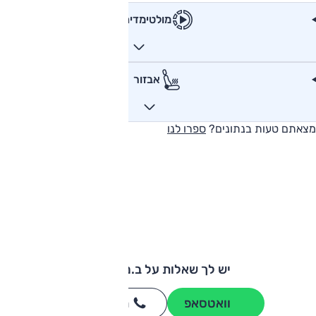
מולטימדיה
אבזור
מצאתם טעות בנתונים?
ספרו לנו
יש לך שאלות על ב.מ.וו X5?
וואטסאפ
חייגו
3262
*