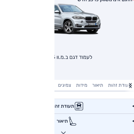
לעמוד דגם ב.מ.וו X5
תעודת זהות
תיאור
מידות
צמיגים
מנוע וביצועים
טעינה חשמל
תעודת זהות
תיאור