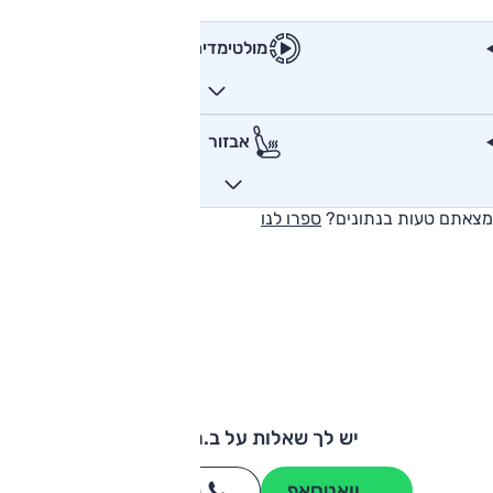
מולטימדיה
אבזור
מצאתם טעות בנתונים?
ספרו לנו
יש לך שאלות על ב.מ.וו X7?
וואטסאפ
חייגו
3262