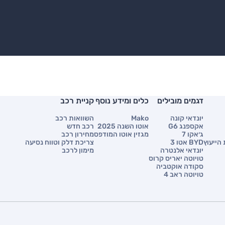
דגמים מובילים
כלים ומידע נוסף
קניית רכב
יונדאי קונה
Mako
השוואות רכב
אקספנג G6
אוטו השנה 2025
רכב חדש
ג׳אקו 7
מגזין אוטו המודפס
מחירון רכב
הייעוץ
BYD אטו 3
צריכת דלק וטווח נסיעה
יונדאי אלנטרה
מימון לרכב
טויוטה יאריס קרוס
סקודה אוקטביה
טויוטה ראב 4