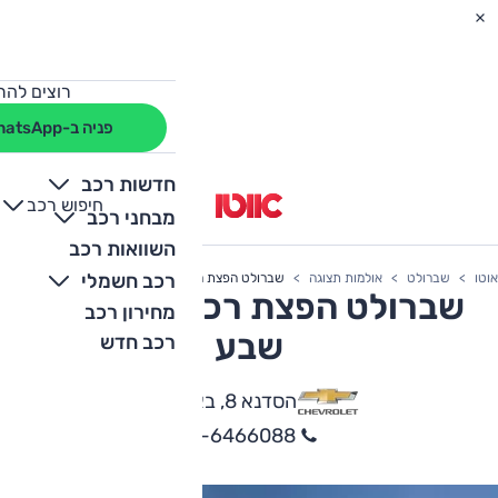
רוצים להת
פניה ב-WhatsApp
חדשות רכב
חיפוש רכב
+
-
מבחני רכב
השוואות רכב
רכב חשמלי
אוטו
שברולט
אולמות תצוגה
שברולט הפצת רכב דרום באר שבע
שברולט הפצת רכב דרום באר
מחירון רכב
שבע
רכב חדש
הסדנא 8, באר שבע
08-6466088