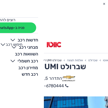
רוצים להת
פניה ב-WhatsApp
חדשות רכב
חיפוש רכב
+
-
מבחני רכב
השוואות רכב
רכב חשמלי
אוטו
שברולט
אולמות תצוגה
שברולט UMI רעננה
שברולט UMI רעננה
מחירון רכב
רכב חדש
התדהר 5, רעננה
09-6780444