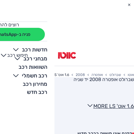
רוצים להת
פניה ב-WhatsApp
חדשות רכב
חיפוש רכב
+
-
מבחני רכב
השוואות רכב
רכב חשמלי
אוטו
שברולט
אופטרה
2008
1.6 אוט' MORE LS
שברולט אופטרה 2008
יד שניה
מחירון רכב
רכב חדש
1.6 אוט' MORE LS
הדגם אינו משווק כרכב חדש