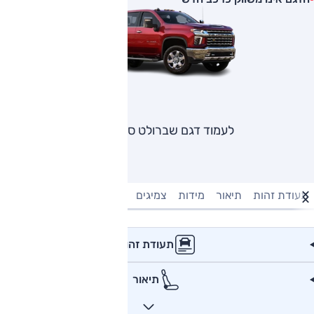
לעמוד דגם שברולט סילברדו
תעודת זהות
תיאור
מידות
צמיגים
מנוע וביצועים
טעינה חשמל
תעודת זהות
תיאור