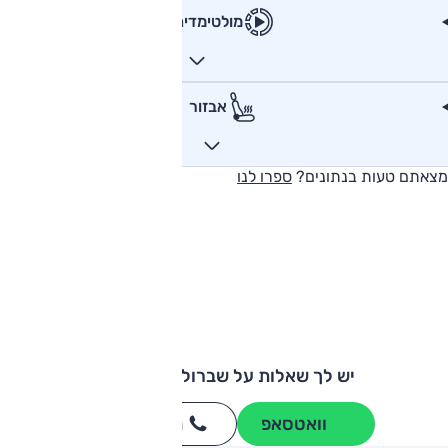
מולטימדיה
אבזור
מצאתם טעות בנתונים?
ספרו לנו
יש לך שאלות על שברולט סילברדו?
וואטסאפ
חייגו
3262
*