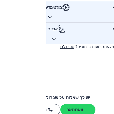
מולטימדיה
אבזור
מצאתם טעות בנתונים?
ספרו לנו
יש לך שאלות על שברולט סילברדו?
וואטסאפ
חייגו
3262
*