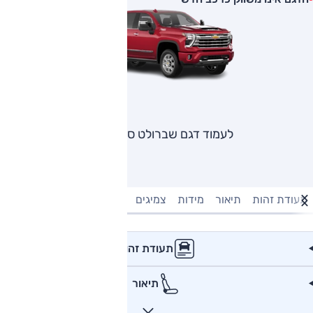
לעמוד דגם שברולט סילברדו
תעודת זהות
תיאור
מידות
צמיגים
מנוע וביצועים
טעינה חשמל
תעודת זהות
תיאור